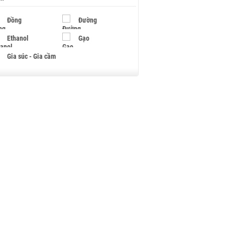
Đồng
Đường
Ethanol
Gạo
Gia súc - Gia cầm
Giấy
Gỗ
Hạt điều
Hồ tiêu - Hạt tiêu
Khí đốt
Kim loại khác
Mắc ca
Muối
Ngũ cốc
Nhựa - Hạt nhựa
Palladium
Phân bón