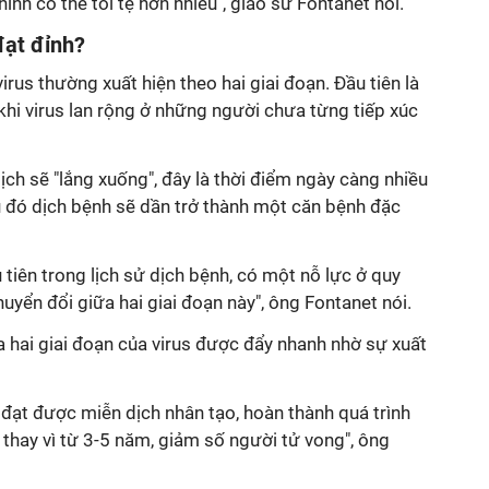
 hình có thể tồi tệ hơn nhiều", giáo sư Fontanet nói.
đạt đỉnh?
irus thường xuất hiện theo hai giai đoạn. Đầu tiên là
 khi virus lan rộng ở những người chưa từng tiếp xúc
dịch sẽ "lắng xuống", đây là thời điểm ngày càng nhiều
 đó dịch bệnh sẽ dần trở thành một căn bệnh đặc
 tiên trong lịch sử dịch bệnh, có một nỗ lực ở quy
yển đổi giữa hai giai đoạn này", ông Fontanet nói.
 hai giai đoạn của virus được đẩy nhanh nhờ sự xuất
đạt được miễn dịch nhân tạo, hoàn thành quá trình
 thay vì từ 3-5 năm, giảm số người tử vong", ông