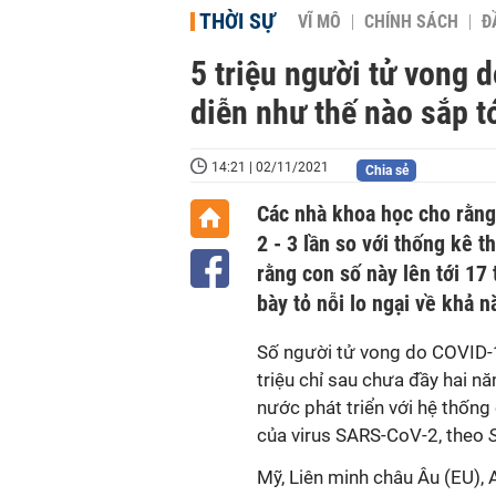
THỜI SỰ
VĨ MÔ
CHÍNH SÁCH
Đ
5 triệu người tử vong 
diễn như thế nào sắp t
14:21 | 02/11/2021
Chia sẻ
Các nhà khoa học cho rằng
2 - 3 lần so với thống kê t
rằng con số này lên tới 17
bày tỏ nỗi lo ngại về khả 
Số người tử vong do COVID-1
triệu chỉ sau chưa đầy hai n
nước phát triển với hệ thống
của virus SARS-CoV-2, theo
Mỹ, Liên minh châu Âu (EU), 