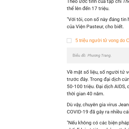
Theo ước tính của tạp chí
Th
thể lên đến 17 triệu.
"Với tôi, con số này đáng tin
của Viện Pasteur, cho biết.
Biểu đồ:
Phương Trang
.
Về mặt số liệu, số người tử 
trước đây. Trong đại dịch c
50-100 triệu. Đại dịch AIDS, 
thời gian 40 năm.
Dù vậy, chuyên gia virus Jea
COVID-19 đã gây ra nhiều cái
"Nếu không có các biện pháp 