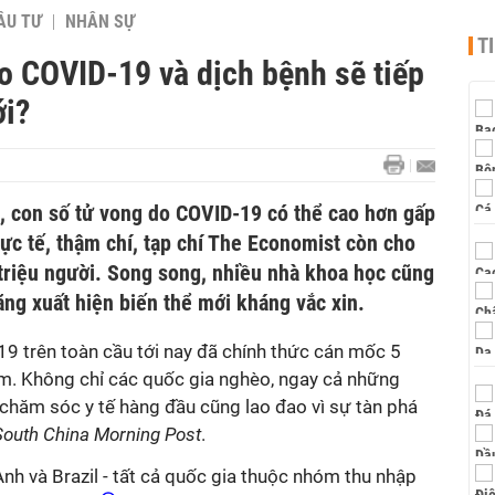
ẦU TƯ
NHÂN SỰ
T
do COVID-19 và dịch bệnh sẽ tiếp
ới?
, con số tử vong do COVID-19 có thể cao hơn gấp
hực tế, thậm chí, tạp chí The Economist còn cho
 triệu người. Song song, nhiều nhà khoa học cũng
năng xuất hiện biến thể mới kháng vắc xin.
9 trên toàn cầu tới nay đã chính thức cán mốc 5
ăm. Không chỉ các quốc gia nghèo, ngay cả những
 chăm sóc y tế hàng đầu cũng lao đao vì sự tàn phá
South China Morning Post
.
Anh và Brazil - tất cả quốc gia thuộc nhóm thu nhập