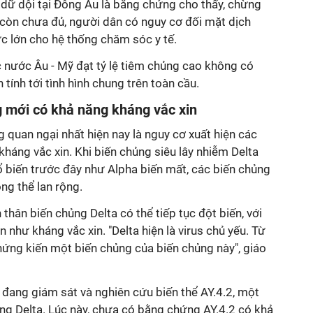
 dữ dội tại Đông Âu là bằng chứng cho thấy, chừng
còn chưa đủ, người dân có nguy cơ đối mặt dịch
c lớn cho hệ thống chăm sóc y tế.
c nước Âu - Mỹ đạt tỷ lệ tiêm chủng cao không có
 tính tới tình hình chung trên toàn cầu.
g mới có khả năng kháng vắc xin
quan ngại nhất hiện nay là nguy cơ xuất hiện các
háng vắc xin. Khi biến chủng siêu lây nhiễm Delta
ổ biến trước đây như Alpha biến mất, các biến chủng
g thể lan rộng.
thân biến chủng Delta có thể tiếp tục đột biến, với
 như kháng vắc xin. "Delta hiện là virus chủ yếu. Từ
hứng kiến một biến chủng của biến chủng này", giáo
 đang giám sát và nghiên cứu biến thể AY.4.2, một
ng Delta. Lúc này, chưa có bằng chứng AY.4.2 có khả