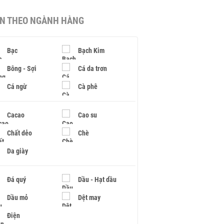
IN THEO NGÀNH HÀNG
Bạc
Bạch Kim
Bông - Sợi
Cá da trơn
Cá ngừ
Cà phê
Cacao
Cao su
Chất dẻo
Chè
Da giày
Đá quý
Dầu - Hạt dầu
Dầu mỏ
Dệt may
Điện