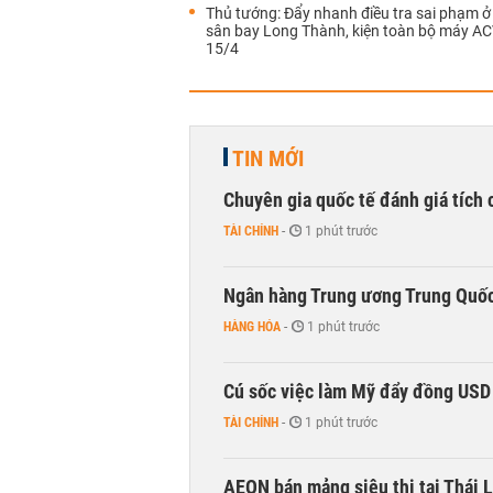
Thủ tướng: Đẩy nhanh điều tra sai phạm ở
sân bay Long Thành, kiện toàn bộ máy AC
15/4
TIN MỚI
Chuyên gia quốc tế đánh giá tích 
TÀI CHÍNH
-
1 phút trước
Ngân hàng Trung ương Trung Quốc
HÀNG HÓA
-
1 phút trước
Cú sốc việc làm Mỹ đẩy đồng USD
TÀI CHÍNH
-
1 phút trước
AEON bán mảng siêu thị tại Thái L