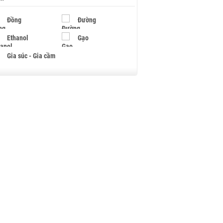
Đồng
Đường
Ethanol
Gạo
Gia súc - Gia cầm
Giấy
Gỗ
Hạt điều
Hồ tiêu - Hạt tiêu
Khí đốt
Kim loại khác
Mắc ca
Muối
Ngũ cốc
Nhựa - Hạt nhựa
Palladium
Phân bón