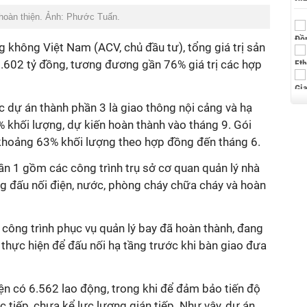
 hoàn thiện. Ảnh: Phước Tuấn.
 không Việt Nam (ACV, chủ đầu tư), tổng giá trị sản
5.602 tỷ đồng, tương đương gần 76% giá trị các hợp
c dự án thành phần 3 là giao thông nội cảng và hạ
 khối lượng, dự kiến hoàn thành vào tháng 9. Gói
khoảng 63% khối lượng theo hợp đồng đến tháng 6.
ần 1 gồm các công trình trụ sở cơ quan quản lý nhà
g đấu nối điện, nước, phòng cháy chữa cháy và hoàn
công trình phục vụ quản lý bay đã hoàn thành, đang
ực hiện để đấu nối hạ tầng trước khi bàn giao đưa
ện có 6.562 lao động, trong khi để đảm bảo tiến độ
 tiếp, chưa kể lực lượng gián tiếp. Như vậy, dự án