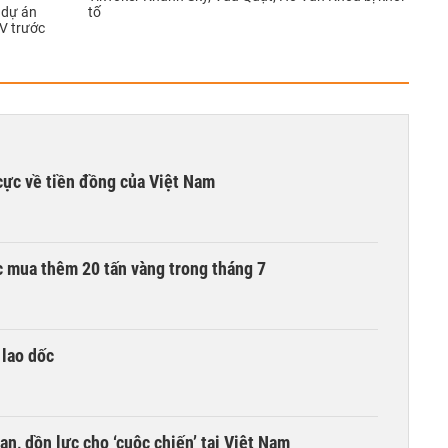
 dự án
tố
V trước
cực về tiền đồng của Việt Nam
 mua thêm 20 tấn vàng trong tháng 7
 lao dốc
an, dồn lực cho ‘cuộc chiến’ tại Việt Nam