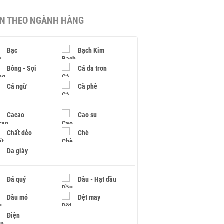
IN THEO NGÀNH HÀNG
Bạc
Bạch Kim
Bông - Sợi
Cá da trơn
Cá ngừ
Cà phê
Cacao
Cao su
Chất dẻo
Chè
Da giày
Đá quý
Dầu - Hạt dầu
Dầu mỏ
Dệt may
Điện