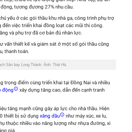
o động, tương đương 27% nhu cầu.
hủ yếu ở các gói thầu khu nhà ga, công trình phụ trợ
 đến việc triển khai đồng loạt các mũi thi công.
tầng và phụ trợ đã cơ bản đủ nhân lực.
tư vấn thiết kế và giám sát ở một số gói thầu cũng
, thanh toán.
ách Sân bay Long Thành. Ảnh: Thái Hà.
g trọng điểm cùng triển khai tại Đồng Nai và nhiều
o động
xây dựng tăng cao, dẫn đến cạnh tranh
liệu tăng mạnh cũng gây áp lực cho nhà thầu. Hiện
 thiết bị sử dụng
xăng dầu
như máy xúc, xe lu,
phụ thuộc nhiều vào năng lượng như nhựa đường, xi
ng giá.