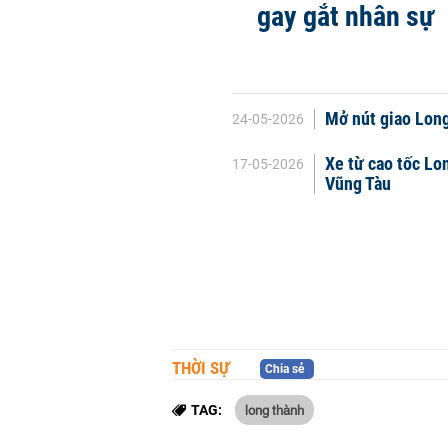
gay gắt nhân sự
Mở nút giao Long 
24-05-2026
Xe từ cao tốc Lo
17-05-2026
Vũng Tàu
THỜI SỰ
Chia sẻ
long thành
TAG: