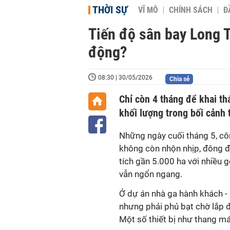
THỜI SỰ
VĨ MÔ
CHÍNH SÁCH
Đ
Tiến độ sân bay Long T
động?
08:30 | 30/05/2026
Chia sẻ
Chỉ còn 4 tháng để khai t
khối lượng trong bối cảnh t
Những ngày cuối tháng 5, cô
không còn nhộn nhịp, đông đ
tích gần 5.000 ha với nhiều 
vẫn ngổn ngang.
Ở dự án nhà ga hành khách - "
nhưng phải phủ bạt chờ lắp đ
Một số thiết bị như thang má