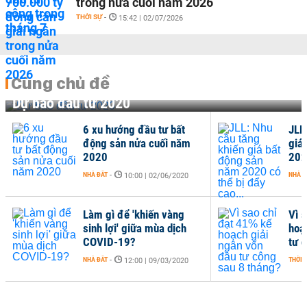
trong nửa cuối năm 2026
THỜI SỰ
-
15:42 | 02/07/2026
Cùng chủ đề
Dự báo đầu tư 2020
6 xu hướng đầu tư bất
JLL
động sản nửa cuối năm
giá
2020
202
NHÀ ĐẤT
-
NHÀ Đ
10:00 | 02/06/2020
Làm gì để 'khiến vàng
Vì 
sinh lợi' giữa mùa dịch
hoạ
COVID-19?
tư 
NHÀ ĐẤT
-
THỜI 
12:00 | 09/03/2020