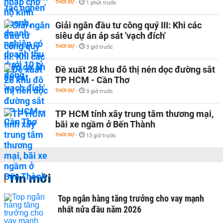
THỜI SỰ
-
1 phút trước
Giải ngân đầu tư công quý III: Khi các
siêu dự án áp sát 'vạch đích'
THỜI SỰ
-
3 giờ trước
Đề xuất 28 khu đô thị nén dọc đường sắt
TP HCM - Cần Thơ
THỜI SỰ
-
3 giờ trước
TP HCM tính xây trung tâm thương mại,
bãi xe ngầm ở Bến Thành
THỜI SỰ
-
13 giờ trước
Tin mới
Top ngân hàng tăng trưởng cho vay mạnh
nhất nửa đầu năm 2026