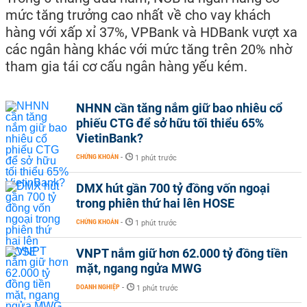
mức tăng trưởng cao nhất về cho vay khách
hàng với xấp xỉ 37%, VPBank và HDBank vượt xa
các ngân hàng khác với mức tăng trên 20% nhờ
tham gia tái cơ cấu ngân hàng yếu kém.
NHNN cần tăng nắm giữ bao nhiêu cổ
phiếu CTG để sở hữu tối thiểu 65%
VietinBank?
CHỨNG KHOÁN
-
1 phút trước
DMX hút gần 700 tỷ đồng vốn ngoại
trong phiên thứ hai lên HOSE
CHỨNG KHOÁN
-
1 phút trước
VNPT nắm giữ hơn 62.000 tỷ đồng tiền
mặt, ngang ngửa MWG
DOANH NGHIỆP
-
1 phút trước