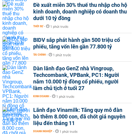
Đề xuất miễn 30% thuế thu nhập cho hộ
kinh doanh, doanh nghiệp có doanh thu
dưới 10 tỷ đồng
THỜI SỰ
-
1 phút trước
BIDV sắp phát hành gần 500 triệu cổ
phiếu, tăng vốn lên gần 77.800 tỷ
TÀI CHÍNH
-
1 phút trước
Dàn lãnh đạo GenZ nhà Vingroup,
Techcombank, VPBank, PC1: Người
nắm 10.000 tỷ đồng cổ phiếu, người
làm chủ tịch ở tuổi 27
KINH DOANH
-
1 phút trước
Lãnh đạo Vinamilk: Tăng quy mô đàn
bò thêm 8.000 con, đã chốt giá nguyên
liệu đến tháng 11
DOANH NGHIỆP
-
1 phút trước