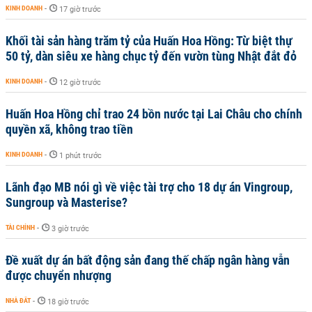
KINH DOANH
-
17 giờ trước
Khối tài sản hàng trăm tỷ của Huấn Hoa Hồng: Từ biệt thự
50 tỷ, dàn siêu xe hàng chục tỷ đến vườn tùng Nhật đắt đỏ
KINH DOANH
-
12 giờ trước
Huấn Hoa Hồng chỉ trao 24 bồn nước tại Lai Châu cho chính
quyền xã, không trao tiền
KINH DOANH
-
1 phút trước
Lãnh đạo MB nói gì về việc tài trợ cho 18 dự án Vingroup,
Sungroup và Masterise?
TÀI CHÍNH
-
3 giờ trước
Đề xuất dự án bất động sản đang thế chấp ngân hàng vẫn
được chuyển nhượng
NHÀ ĐẤT
-
18 giờ trước