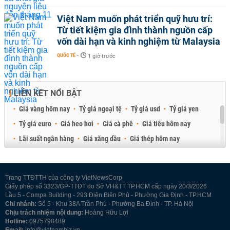
Việt Nam muốn phát triển quỹ hưu trí:
Từ tiết kiệm gia đình thành nguồn cấp
vốn dài hạn và kinh nghiệm từ Malaysia
QUỐC TẾ
-
1 giờ trước
LIÊN KẾT NỔI BẬT
Giá vàng hôm nay
Tỷ giá ngoại tệ
Tỷ giá usd
Tỷ giá yen
Tỷ giá euro
Giá heo hơi
Giá cà phê
Giá tiêu hôm nay
Lãi suất ngân hàng
Giá xăng dầu
Giá thép hôm nay
Giá sầu riêng
Giá thịt heo
Giá gạo
Giá cao su
Best Retail Brokers
Diễn đàn đầu tư Việt Nam 2026
Trang TTĐTTH của công ty VietNewsCorp
Giấy phép số 3323/GP-TTĐT do Sở VH&TT TP.HCM cấp ngày 20/3/2026
Lầu 5 - Compa Building - 293 Điện Biên Phủ - Phường Gia Định - TP.HCM
Chi nhánh:
Số 5 - Khu 38A Trần Phú - Phường Ba Đình - TP. Hà Nội
Chịu trách nhiệm nội dung:
Hoàng Hữu Lợi
Hotline:
0975798489
Email:
info@vietnambiz.vn