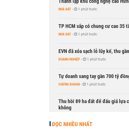
Thành lập khu công nghệ cao Hưn
NHÀ ĐẤT
-
1 phút trước
TP HCM sắp có chung cư cao 35 tầ
NHÀ ĐẤT
-
1 phút trước
EVN đã xóa sạch lỗ lũy kế, thu g
DOANH NGHIỆP
-
1 phút trước
Tự doanh sang tay gần 700 tỷ đồn
CHỨNG KHOÁN
-
1 phút trước
Thu hồi 89 ha đất để đấu giá lựa 
không
NHÀ ĐẤT
-
1 phút trước
ĐỌC NHIỀU NHẤT