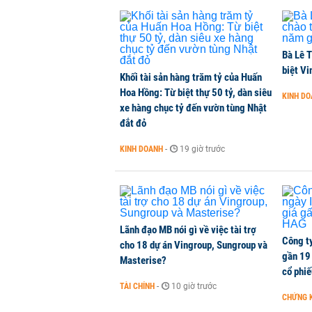
Dòng tiền ngoại bất ngờ trở lại T
CHỨNG KHOÁN
-
1 phút trước
Bà Lê T
Kiến nghị đưa người bán hàng onl
biệt Vi
Khối tài sản hàng trăm tỷ của Huấn
THỜI SỰ
-
1 phút trước
Hoa Hồng: Từ biệt thự 50 tỷ, dàn siêu
KINH D
xe hàng chục tỷ đến vườn tùng Nhật
đắt đỏ
TikToker Khánh Sky, Vua Quạt, Hồ
KINH DOANH
-
19 giờ trước
KINH DOANH
-
1 phút trước
Lãnh đạo MB nói gì về việc tài trợ
Công t
cho 18 dự án Vingroup, Sungroup và
gần 19 
Masterise?
cổ phi
TÀI CHÍNH
-
10 giờ trước
CHỨNG 