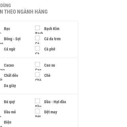
U DÙNG
IN THEO NGÀNH HÀNG
Bạc
Bạch Kim
Bông - Sợi
Cá da trơn
Cá ngừ
Cà phê
Cacao
Cao su
Chất dẻo
Chè
Da giày
Đá quý
Dầu - Hạt dầu
Dầu mỏ
Dệt may
Điện