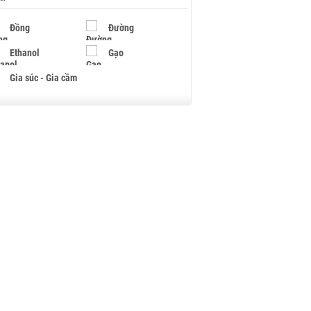
Đồng
Đường
Ethanol
Gạo
Gia súc - Gia cầm
Giấy
Gỗ
Hạt điều
Hồ tiêu - Hạt tiêu
Khí đốt
Kim loại khác
Mắc ca
Muối
Ngũ cốc
Nhựa - Hạt nhựa
Palladium
Phân bón