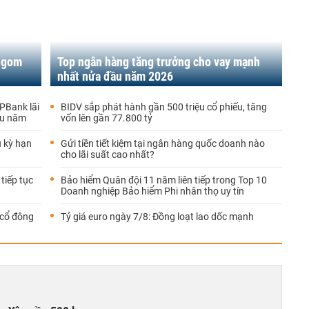
 gom
Top ngân hàng tăng trưởng cho vay mạnh
nhất nửa đầu năm 2026
GPBank lãi
BIDV sắp phát hành gần 500 triệu cổ phiếu, tăng
đầu năm
vốn lên gần 77.800 tỷ
u kỳ hạn
Gửi tiền tiết kiệm tại ngân hàng quốc doanh nào
cho lãi suất cao nhất?
tiếp tục
Bảo hiểm Quân đội 11 năm liên tiếp trong Top 10
Doanh nghiệp Bảo hiểm Phi nhân thọ uy tín
 cổ đông
Tỷ giá euro ngày 7/8: Đồng loạt lao dốc mạnh