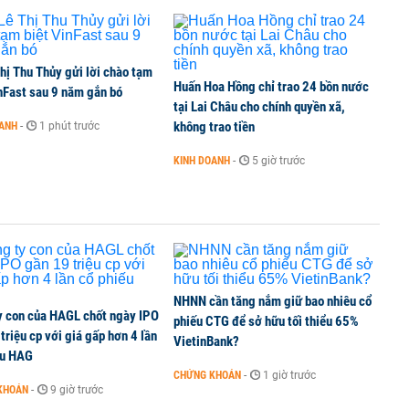
TCK, ai đã mua vào?
hị Thu Thủy gửi lời chào tạm
Huấn Hoa Hồng chỉ trao 24 bồn nước
ine, lao động công trình đóng BHXH bắt buộc
nFast sau 9 năm gắn bó
tại Lai Châu cho chính quyền xã,
không trao tiền
OANH
-
1 phút trước
KINH DOANH
-
5 giờ trước
 Văn Khoa bị khởi tố
NHNN cần tăng nắm giữ bao nhiêu cổ
y con của HAGL chốt ngày IPO
phiếu CTG để sở hữu tối thiểu 65%
triệu cp với giá gấp hơn 4 lần
VietinBank?
ếu HAG
CHỨNG KHOÁN
-
1 giờ trước
KHOÁN
-
9 giờ trước