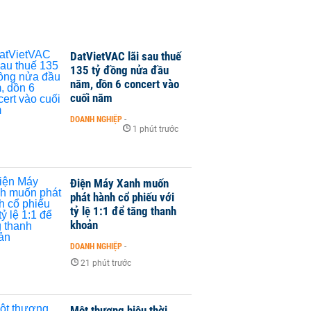
DatVietVAC lãi sau thuế
135 tỷ đồng nửa đầu
năm, dồn 6 concert vào
cuối năm
DOANH NGHIỆP
-
1 phút trước
Điện Máy Xanh muốn
phát hành cổ phiếu với
tỷ lệ 1:1 để tăng thanh
khoản
DOANH NGHIỆP
-
21 phút trước
Một thương hiệu thời