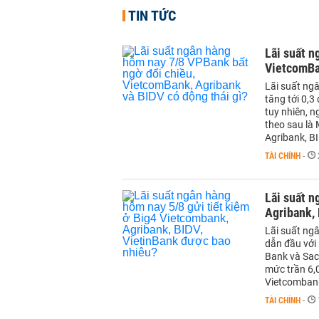
TIN TỨC
Lãi suất n
VietcomBan
Lãi suất ng
tăng tới 0,3
tuy nhiên, n
theo sau là
Agribank, B
TÀI CHÍNH
-
Lãi suất n
Agribank, 
Lãi suất ng
dẫn đầu với
Bank và Sac
mức trần 6,
Vietcombank
TÀI CHÍNH
-