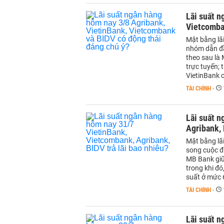
Lãi suất n
Vietcomba
Mặt bằng lã
nhóm dẫn đầ
theo sau là
trực tuyến;
VietinBank 
TÀI CHÍNH
-
Lãi suất 
Agribank, 
Mặt bằng lãi
song cuộc đ
MB Bank giữ
trong khi đó
suất ở mức
TÀI CHÍNH
-
Lãi suất n