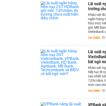
Lãi suất 
trường chư
Khảo sát lã
ngân hàng đ
hữu mức niê
gửi; MB Ban
VietinBank c
TÀI CHÍNH
-
Lãi suất 
VietinBan
bất ngờ m
Khảo sát ngà
tiếp tục đi
cao nhất vớ
7,0%/năm, t
mức cao nhấ
TÀI CHÍNH
-
VPBank nân