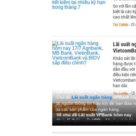
So với lần c
biệt là các 
cao nhất lê
TÀI CHÍNH
-
Lãi suất n
VietcomBa
Khảo sát lã
hàng được t
dẫn đầu với
điều kiện r
Vietcombank
hạn dài.
Lãi suất ngân hàng VPBank hôm nay 8/
TÀI CHÍNH
-
Chủ đề
Lãi suất ngân hàng
VPBank
cập
là nguồn thông tin hữu ích để bạn đưa r
TÌM THEO NGÀY
từ các sản phẩm của ngân hàng.
Về chủ đề Lãi suất VPBank hôm nay
Chủ đề "
Lãi suất VPBank
" cập nhật liê
và các thông tin liên quan, cụ thể:
Lãi suất ngân hàng VPBank mới nhất