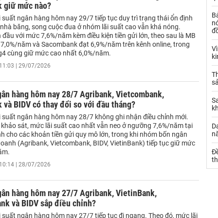
k giữ mức nào?
B
 suất ngân hàng hôm nay 29/7 tiếp tục duy trì trạng thái ổn định
nó
n nhà băng, song cuộc đua ở nhóm lãi suất cao vẫn khá nóng.
đ
đầu với mức 7,6%/năm kèm điều kiện tiền gửi lớn, theo sau là MB
7,0%/năm và Sacombank đạt 6,9%/năm trên kênh online, trong
V
g4 cùng giữ mức cao nhất 6,0%/năm.
k
11:03 | 29/07/2026
Th
sả
ngân hàng hôm nay 28/7 Agribank, Vietcombank,
S
 và BIDV có thay đổi so với đầu tháng?
k
i suất ngân hàng hôm nay 28/7 không ghi nhận điều chỉnh mới.
khảo sát, mức lãi suất cao nhất vẫn neo ở ngưỡng 7,6%/năm tại
Da
n
 cho các khoản tiền gửi quy mô lớn, trong khi nhóm bốn ngân
oanh (Agribank, Vietcombank, BIDV, VietinBank) tiếp tục giữ mức
ăm.
Đ
t
10:14 | 28/07/2026
gân hàng hôm nay 27/7 Agribank, VietinBank,
nk và BIDV sắp điều chỉnh?
i suất ngân hàng hôm nay 27/7 tiếp tục đi ngang. Theo đó, mức lãi