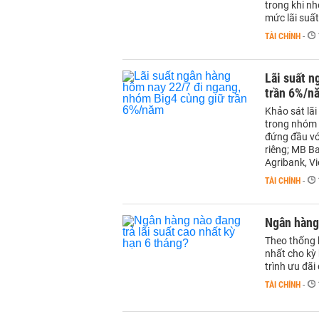
trong khi nh
mức lãi suấ
TÀI CHÍNH
-
Lãi suất n
trần 6%/n
Khảo sát lã
trong nhóm 
đứng đầu vớ
riêng; MB B
Agribank, V
TÀI CHÍNH
-
Ngân hàng 
Theo thống k
nhất cho kỳ
trình ưu đãi 
TÀI CHÍNH
-