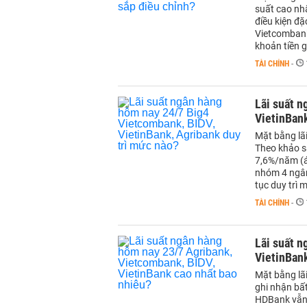
suất cao nh
điều kiện đ
Vietcombank
khoản tiền g
TÀI CHÍNH
-
Lãi suất n
VietinBank
Mặt bằng lã
Theo khảo sá
7,6%/năm (áp
nhóm 4 ngân
tục duy trì 
TÀI CHÍNH
-
Lãi suất n
VietinBank
Mặt bằng lã
ghi nhận bất
HDBank vẫn g