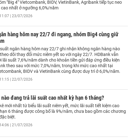
óm "Big 4" Vietcombank, BIDV, VietinBank, Agribank tiếp tục neo
t cao nhất ở ngưỡng 6,0%/năm
11:07 | 23/07/2026
gân hàng hôm nay 22/7 đi ngang, nhóm Big4 cùng giữ
ăm
i suất ngân hàng hôm nay 22/7 ghi nhận không ngân hàng nào
theo dõi thay đổi mức niêm yết so với ngày 22/7. HDBank vẫn
i lãi suất 7,6%/năm dành cho khoản tiền gửi đáp ứng điều kiện
ank theo sau với mức 7,0%/năm, trong khi mức cao nhất tại
ietcombank, BIDV và VietinBank cùng được duy trì ở 6,0%/năm.
11:15 | 22/07/2026
nào đang trả lãi suất cao nhất kỳ hạn 6 tháng?
ê mới nhất từ biểu lãi suất niêm yết, mức lãi suất tiết kiệm cao
 hạn 6 tháng được công bố là 9%/năm, chưa bao gồm các chương
đặc biệt.
14:06 | 21/07/2026