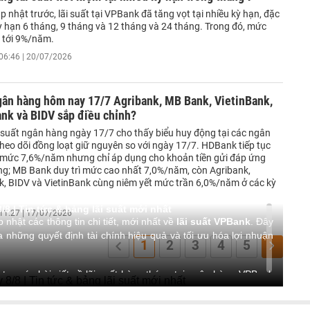
ập nhật trước, lãi suất tại VPBank đã tăng vọt tại nhiều kỳ hạn, đặc
kỳ hạn 6 tháng, 9 tháng và 12 tháng và 24 tháng. Trong đó, mức
n tới 9%/năm.
06:46 | 20/07/2026
gân hàng hôm nay 17/7 Agribank, MB Bank, VietinBank,
nk và BIDV sắp điều chỉnh?
i suất ngân hàng ngày 17/7 cho thấy biểu huy động tại các ngân
heo dõi đồng loạt giữ nguyên so với ngày 17/7. HDBank tiếp tục
 mức 7,6%/năm nhưng chỉ áp dụng cho khoản tiền gửi đáp ứng
iêng; MB Bank duy trì mức cao nhất 7,0%/năm, còn Agribank,
, BIDV và VietinBank cùng niêm yết mức trần 6,0%/năm ở các kỳ
8 | Tin tức & bảng lãi suất mới nhất
11:27 | 17/07/2026
 nhật các thông tin chi tiết, mới nhất về
lãi suất VPBank
. Đây
a những quyết định tài chính hiệu quả và tối ưu hóa lợi nhuận
1
2
3
4
5
n tục các bài viết về lãi suất hàng tháng tại ngân hàng VPBank
: Cập nhật biểu lãi suất tiết kiệm theo kỳ hạn và hạn mức tiền