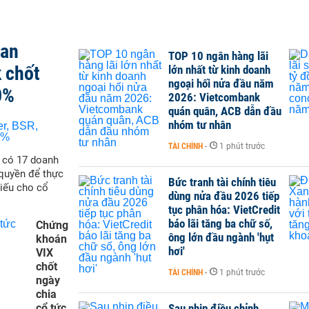
t kiệm online, tiết kiệm không kỳ hạn, tiết kiệm có kỳ hạn.
gân hàng khác để đánh giá tính cạnh tranh.
san
g đến lãi suất ngân hàng VPBank
: Cập nhật thông tin về
TOP 10 ngân hàng lãi
 VPBank lãi suất.
 chốt
lớn nhất từ kinh doanh
 nhật nhanh chóng
lãi suất VPBank mới nhất
và các thông tin
ngoại hối nửa đầu năm
đó tối ưu hóa các quyết định đầu tư và tiết kiệm.
0%
2026: Vietcombank
à các sản phẩm
quán quân, ACB dẫn đầu
ịnh Vượng
) cung cấp nhiều sản phẩm tiết kiệm với mức lãi suất
nhóm tư nhân
hính khác nhau của khách hàng. Dưới đây là tổng quan chi tiết
PBank:
TÀI CHÍNH
-
1 phút trước
ẽ có 17 doanh
g sản phẩm phổ biến nhất tại VPBank, dành cho khách hàng
quyền để thực
nhận mức lãi suất ổn định.
Bức tranh tài chính tiêu
hiếu cho cổ
 kỳ hạn từ 1 tháng đến 36 tháng, với mức lãi suất tăng dần
dùng nửa đầu 2026 tiếp
tục phân hóa: VietCredit
ịnh trong suốt kỳ hạn, đảm bảo lợi nhuận dự đoán được cho
báo lãi tăng ba chữ số,
Chứng
ông lớn đầu ngành 'hụt
khoán
ận lãi sau khi kỳ hạn kết thúc. Nếu cần rút trước hạn, lãi suất
hơi'
VIX
chốt
TÀI CHÍNH
-
1 phút trước
ngày
 với những khách hàng muốn duy trì sự linh hoạt, có thể rút
chia
cổ tức
Sau nhịp điều chỉnh