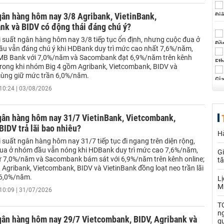
gân hàng hôm nay 3/8 Agribank, VietinBank,
nk và BIDV có động thái đáng chú ý?
i suất ngân hàng hôm nay 3/8 tiếp tục ổn định, nhưng cuộc đua ở
u vẫn đáng chú ý khi HDBank duy trì mức cao nhất 7,6%/năm,
 MB Bank với 7,0%/năm và Sacombank đạt 6,9%/năm trên kênh
 trong khi nhóm Big 4 gồm Agribank, Vietcombank, BIDV và
cùng giữ mức trần 6,0%/năm.
10:24 | 03/08/2026
ngân hàng hôm nay 31/7 VietinBank, Vietcombank,
BIDV trả lãi bao nhiêu?
Hà
 suất ngân hàng hôm nay 31/7 tiếp tục đi ngang trên diện rộng,
ua ở nhóm đầu vẫn nóng khi HDBank duy trì mức cao 7,6%/năm,
Gi
 7,0%/năm và Sacombank bám sát với 6,9%/năm trên kênh online;
t
, Agribank, Vietcombank, BIDV và VietinBank đồng loạt neo trần lãi
 6,0%/năm.
Lị
M
10:09 | 31/07/2026
TO
n
gân hàng hôm nay 29/7 Vietcombank, BIDV, Agribank và
q