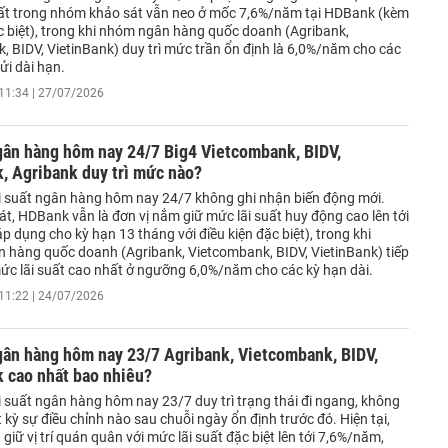
ất trong nhóm khảo sát vẫn neo ở mốc 7,6%/năm tại HDBank (kèm
ặc biệt), trong khi nhóm ngân hàng quốc doanh (Agribank,
, BIDV, VietinBank) duy trì mức trần ổn định là 6,0%/năm cho các
ửi dài hạn.
11:34 | 27/07/2026
gân hàng hôm nay 24/7 Big4 Vietcombank, BIDV,
, Agribank duy trì mức nào?
i suất ngân hàng hôm nay 24/7 không ghi nhận biến động mới.
t, HDBank vẫn là đơn vị nắm giữ mức lãi suất huy động cao lên tới
 dụng cho kỳ hạn 13 tháng với điều kiện đặc biệt), trong khi
 hàng quốc doanh (Agribank, Vietcombank, BIDV, VietinBank) tiếp
mức lãi suất cao nhất ở ngưỡng 6,0%/năm cho các kỳ hạn dài.
11:22 | 24/07/2026
gân hàng hôm nay 23/7 Agribank, Vietcombank, BIDV,
 cao nhất bao nhiêu?
i suất ngân hàng hôm nay 23/7 duy trì trạng thái đi ngang, không
 kỳ sự điều chỉnh nào sau chuỗi ngày ổn định trước đó. Hiện tại,
iữ vị trí quán quân với mức lãi suất đặc biệt lên tới 7,6%/năm,