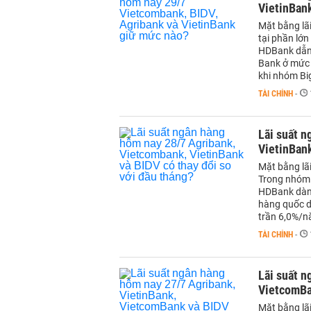
VietinBan
Mặt bằng lãi
tại phần lớ
HDBank dẫn 
Bank ở mức 
khi nhóm Bi
TÀI CHÍNH
-
Lãi suất 
VietinBank
Mặt bằng lã
Trong nhóm 
HDBank dành
hàng quốc d
trần 6,0%/n
TÀI CHÍNH
-
Lãi suất n
VietcomBa
Mặt bằng lã