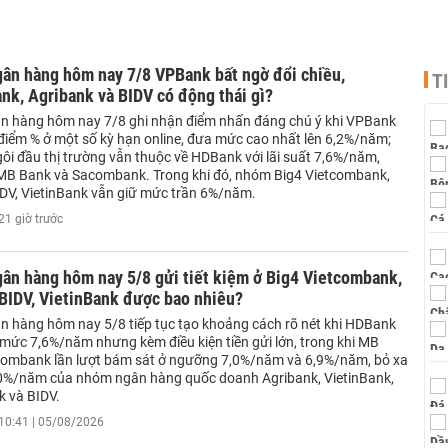
gân hàng hôm nay 7/8 VPBank bất ngờ đổi chiều,
T
k, Agribank và BIDV có động thái gì?
ân hàng hôm nay 7/8 ghi nhận điểm nhấn đáng chú ý khi VPBank
 điểm % ở một số kỳ hạn online, đưa mức cao nhất lên 6,2%/năm;
gôi đầu thị trường vẫn thuộc về HDBank với lãi suất 7,6%/năm,
 MB Bank và Sacombank. Trong khi đó, nhóm Big4 Vietcombank,
IDV, VietinBank vẫn giữ mức trần 6%/năm.
21 giờ trước
gân hàng hôm nay 5/8 gửi tiết kiệm ở Big4 Vietcombank,
BIDV, VietinBank được bao nhiêu?
ân hàng hôm nay 5/8 tiếp tục tạo khoảng cách rõ nét khi HDBank
 mức 7,6%/năm nhưng kèm điều kiện tiền gửi lớn, trong khi MB
ombank lần lượt bám sát ở ngưỡng 7,0%/năm và 6,9%/năm, bỏ xa
0%/năm của nhóm ngân hàng quốc doanh Agribank, VietinBank,
 và BIDV.
10:41 | 05/08/2026