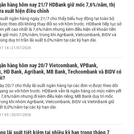
ngân hàng hôm nay 21/7 HDBank giữ mốc 7,6%/năm, thị
a xuất hiện điều chỉnh
i suất ngân hàng ngày 21/7 cho thấy biểu huy động tại toàn bộ
ược theo dõi không thay đổi so với hôm trước. HDBank tiếp tục sở
m yết cao nhất là 7,6%/năm nhưng kèm điều kiện về khoản tiền
k giữ mức 7,0%/năm, trong khi Agribank, Vietcombank, BIDV và
ùng duy trì trần lãi suất 6,0%/năm tại các kỳ hạn dài.
11:14 | 21/07/2026
ngân hàng hôm nay 20/7 Vietcombank, VPBank,
k, HD Bank, Agribank, MB Bank, Techcombank và BIDV có
ới?
y 20/7 cho thấy lãi suất ngân hàng tại các đơn vị được theo dõi
 ngang so với hôm trước. HDBank vẫn là ngân hàng có mức niêm yết
i 7,6%/năm nhưng đi kèm điều kiện riêng; MB Bank duy trì mốc
rong khi nhóm Agribank, Vietcombank, BIDV và VietinBank giữ
t 6,0%/năm tại các kỳ hạn dài.
11:05 | 20/07/2026
g lãi suất tiết kiệm tại nhiều kỳ hạn trong tháng 7