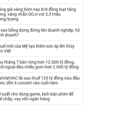
Palladium
Phân bón
ảng giá vàng hôm nay 8/8 đồng loạt tăng
Rau - Củ -Quả
Sắt thép
ng, vàng nhẫn DOJI vọt 2,5 triệu
ồng/lượng
Sữa
ì sao bỗng dưng đứng tên doanh nghiệp, hộ
inh doanh?
Than
Thức ăn chăn nuôi
uế mới của Mỹ tạo thêm sức ép lên thủy
n Việt
Thủy hải sản khác
Tôm
au tháng 7 bán ròng hơn 12.000 tỷ đồng,
Vàng
hối ngoại đảo chiều gom hơn 2.000 tỷ đồng
tVietVAC lãi sau thuế 135 tỷ đồng nửa đầu
VLXD khác
Xăng dầu
ăm, dồn 6 concert vào cuối năm
Xi măng - Clynker
ề xuất cho dùng game, kịch bản phim để
hế chấp, vay vốn ngân hàng