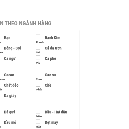
IN THEO NGÀNH HÀNG
Bạc
Bạch Kim
Bông - Sợi
Cá da trơn
Cá ngừ
Cà phê
Cacao
Cao su
Chất dẻo
Chè
Da giày
Đá quý
Dầu - Hạt dầu
Dầu mỏ
Dệt may