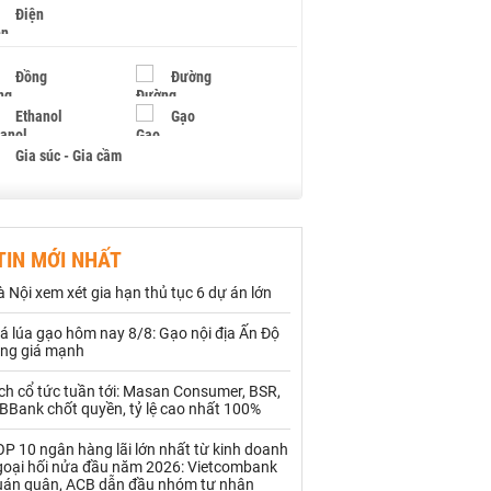
Điện
Đồng
Đường
Ethanol
Gạo
Gia súc - Gia cầm
Giấy
Gỗ
TIN MỚI NHẤT
Hạt điều
Hồ tiêu - Hạt tiêu
 Nội xem xét gia hạn thủ tục 6 dự án lớn
Khí đốt
á lúa gạo hôm nay 8/8: Gạo nội địa Ấn Độ
ăng giá mạnh
Kim loại khác
Mắc ca
ch cổ tức tuần tới: Masan Consumer, BSR,
Muối
Ngũ cốc
BBank chốt quyền, tỷ lệ cao nhất 100%
Nhựa - Hạt nhựa
P 10 ngân hàng lãi lớn nhất từ kinh doanh
goại hối nửa đầu năm 2026: Vietcombank
uán quân, ACB dẫn đầu nhóm tư nhân