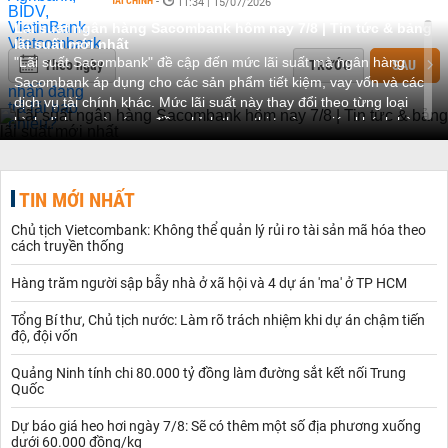
TÀI CHÍNH
-
11:34 | 15/07/2026
Lãi suất ngân hàng Sacombank hôm nay 7/8 | Tin tức & bảng
lãi suất mới nhất
"Lãi suất Sacombank" đề cập đến mức lãi suất mà ngân hàng
Theo ngày
TRƯỚC
SAU
Sacombank áp dụng cho các sản phẩm tiết kiệm, vay vốn và các
dịch vụ tài chính khác. Mức lãi suất này thay đổi theo từng loại
hình dịch vụ và có sự điều chỉnh theo thị trường, giúp khách hàng
lựa chọn các giải pháp tài chính phù hợp.
Về chủ đề lãi suất Sacombank
- Sacombank mang đến nhiều lựa chọn tiết kiệm với mức lãi suất
TIN MỚI NHẤT
hấp dẫn cho cả tiết kiệm có kỳ hạn và không kỳ hạn. Đặc biệt,
hình thức gửi tiết kiệm online tại
Sacombank
thường có mức lãi
Chủ tịch Vietcombank: Không thể quản lý rủi ro tài sản mã hóa theo
suất cao hơn, giúp khách hàng tối ưu hóa lợi nhuận. Ngân hàng
cách truyền thống
cũng thường xuyên triển khai các chương trình ưu đãi, hỗ trợ
khách hàng gia tăng giá trị cho khoản tiền gửi.
Hàng trăm người sập bẫy nhà ở xã hội và 4 dự án 'ma' ở TP HCM
- Cung cấp lãi suất vay linh hoạt cho các sản phẩm như vay tiêu
dùng, vay mua nhà, vay thế chấp và vay tín chấp. Lãi suất vay
Tổng Bí thư, Chủ tịch nước: Làm rõ trách nhiệm khi dự án chậm tiến
độ, đội vốn
cạnh tranh, phù hợp với nhu cầu tài chính đa dạng của khách
hàng, đồng thời thủ tục xét duyệt nhanh chóng và thuận tiện. Đối
Quảng Ninh tính chi 80.000 tỷ đồng làm đường sắt kết nối Trung
với vay thẻ tín dụng, lãi suất được áp dụng cho các khoản chi tiêu
Quốc
vượt hạn mức và được tính theo tháng.
- Cập nhật lãi suất hàng tháng, giúp khách hàng dễ dàng theo dõi
Dự báo giá heo hơi ngày 7/8: Sẽ có thêm một số địa phương xuống
và đưa ra quyết định tài chính hợp lý. Bảng lãi suất chi tiết được
dưới 60.000 đồng/kg