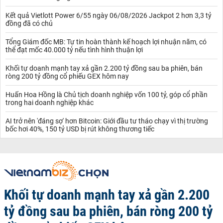
công khai trên website chính thức và tại các chi nhánh, tạo sự
minh bạch và thuận lợi cho khách hàng. Với hệ thống dịch vụ hỗ
Kết quả Vietlott Power 6/55 ngày 06/08/2026 Jackpot 2 hơn 3,3 tỷ
đồng đã có chủ
trợ chuyên nghiệp, khách hàng có thể nhanh chóng tra cứu và lựa
chọn sản phẩm tài chính phù hợp nhất.
Tổng Giám đốc MB: Tự tin hoàn thành kế hoạch lợi nhuận năm, có
Xem thêm:
Lãi suất VPBank
thể đạt mốc 40.000 tỷ nếu tình hình thuận lợi
Lãi suất Sacombank
Lãi suất tiết kiệm Sacombank
Khối tự doanh mạnh tay xả gần 2.200 tỷ đồng sau ba phiên, bán
Sacombank cung cấp các sản phẩm tiết kiệm với
lãi suất tiết
ròng 200 tỷ đồng cổ phiếu GEX hôm nay
kiệm Sacombank
khá hấp dẫn và đa dạng. Lãi suất này phụ
thuộc vào loại hình tiết kiệm và kỳ hạn gửi của khách hàng. Các
Huấn Hoa Hồng là Chủ tịch doanh nghiệp vốn 100 tỷ, góp cổ phần
kỳ hạn từ 1 tháng đến 36 tháng đều có mức lãi suất riêng biệt,
trong hai doanh nghiệp khác
giúp khách hàng lựa chọn phương án phù hợp với kế hoạch tài
chính của mình.
AI trở nên 'đáng sợ' hơn Bitcoin: Giới đầu tư tháo chạy vì thị trường
bốc hơi 40%, 150 tỷ USD bị rút không thương tiếc
Ví dụ, với
tiền gửi có kỳ hạn Sacombank
, lãi suất có thể dao
động từ 4% đến 7%/năm, tùy theo thời gian gửi và hình thức gửi
(tiết kiệm thường, tiết kiệm online). Đặc biệt, Sacombank khuyến
khích gửi tiết kiệm online với các mức lãi suất cao hơn so với gửi
tại quầy, điều này giúp khách hàng dễ dàng quản lý tài khoản mà
không cần phải đến ngân hàng. Các sản phẩm gửi tiết kiệm
Sacombank còn có tính linh hoạt cao, cho phép khách hàng rút
Khối tự doanh mạnh tay xả gần 2.200
tiền trước hạn với mức lãi suất ưu đãi. Tuy nhiên, khi rút tiền trước
tỷ đồng sau ba phiên, bán ròng 200 tỷ
hạn, khách hàng cần lưu ý rằng sẽ không nhận được toàn bộ lãi
suất kỳ hạn ban đầu mà chỉ được hưởng lãi suất tiết kiệm không