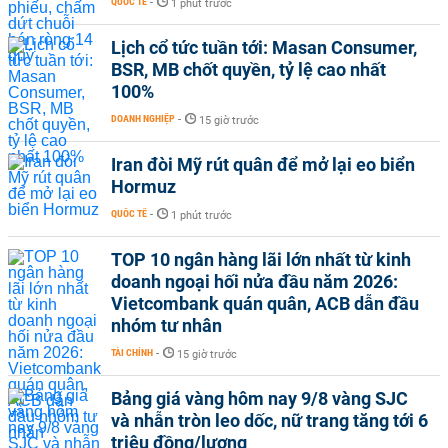
QUỐC TẾ
-
1 phút trước
Lịch cổ tức tuần tới: Masan Consumer,
BSR, MB chốt quyền, tỷ lệ cao nhất
100%
DOANH NGHIỆP
-
15 giờ trước
Iran đòi Mỹ rút quân để mở lại eo biển
Hormuz
QUỐC TẾ
-
1 phút trước
TOP 10 ngân hàng lãi lớn nhất từ kinh
doanh ngoại hối nửa đầu năm 2026:
Vietcombank quán quân, ACB dẫn đầu
nhóm tư nhân
TÀI CHÍNH
-
15 giờ trước
Bảng giá vàng hôm nay 9/8 vàng SJC
và nhẫn tròn leo dốc, nữ trang tăng tới 6
triệu đồng/lượng