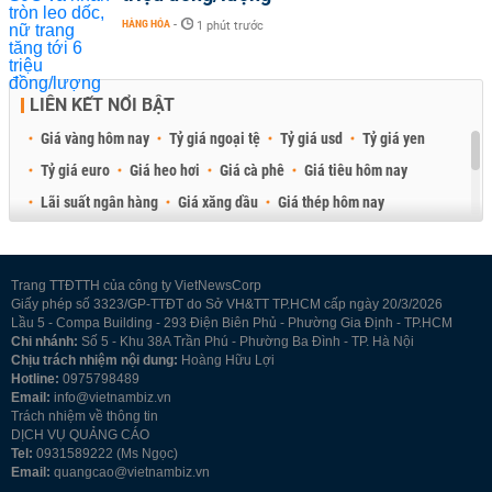
HÀNG HÓA
-
1 phút trước
LIÊN KẾT NỔI BẬT
Giá vàng hôm nay
Tỷ giá ngoại tệ
Tỷ giá usd
Tỷ giá yen
Tỷ giá euro
Giá heo hơi
Giá cà phê
Giá tiêu hôm nay
Lãi suất ngân hàng
Giá xăng dầu
Giá thép hôm nay
Giá sầu riêng
Giá thịt heo
Giá gạo
Giá cao su
Best Retail Brokers
Diễn đàn đầu tư Việt Nam 2026
Trang TTĐTTH của công ty VietNewsCorp
Giấy phép số 3323/GP-TTĐT do Sở VH&TT TP.HCM cấp ngày 20/3/2026
Lầu 5 - Compa Building - 293 Điện Biên Phủ - Phường Gia Định - TP.HCM
Chi nhánh:
Số 5 - Khu 38A Trần Phú - Phường Ba Đình - TP. Hà Nội
Chịu trách nhiệm nội dung:
Hoàng Hữu Lợi
Hotline:
0975798489
Email:
info@vietnambiz.vn
Trách nhiệm về thông tin
DỊCH VỤ QUẢNG CÁO
Tel:
0931589222 (Ms Ngọc)
Email:
quangcao@vietnambiz.vn