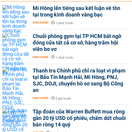
Mi Hồng lên tiếng sau kết luận về tồn
tại trong kinh doanh vàng bạc
KINH DOANH
-
1 phút trước
Chuỗi phòng gym tại TP HCM bất ngờ
đóng cửa tất cả cơ sở, hàng trăm hội
viên bơ vơ
KINH DOANH
-
1 phút trước
Thanh tra Chính phủ chỉ ra loạt vi phạm
tại Bảo Tín Mạnh Hải, Mi Hồng, PNJ,
SJC, DOJI, chuyển hồ sơ sang Bộ Công
an
KINH DOANH
-
9 giờ trước
Tập đoàn của Warren Buffett mua ròng
gần 20 tỷ USD cổ phiếu, chấm dứt chuỗi
bán ròng 14 quý