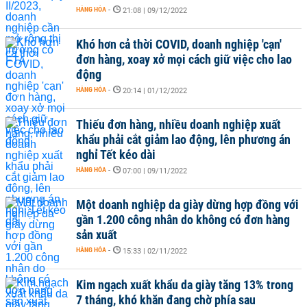
HÀNG HÓA
-
21:08 | 09/12/2022
Khó hơn cả thời COVID, doanh nghiệp 'cạn'
đơn hàng, xoay xở mọi cách giữ việc cho lao
động
HÀNG HÓA
-
20:14 | 01/12/2022
Thiếu đơn hàng, nhiều doanh nghiệp xuất
khẩu phải cắt giảm lao động, lên phương án
nghỉ Tết kéo dài
HÀNG HÓA
-
07:00 | 09/11/2022
Một doanh nghiệp da giày dừng hợp đồng với
gần 1.200 công nhân do không có đơn hàng
sản xuất
HÀNG HÓA
-
15:33 | 02/11/2022
Kim ngạch xuất khẩu da giày tăng 13% trong
7 tháng, khó khăn đang chờ phía sau