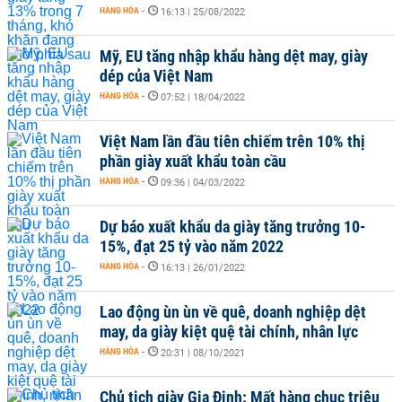
HÀNG HÓA
-
16:13 | 25/08/2022
Mỹ, EU tăng nhập khẩu hàng dệt may, giày
dép của Việt Nam
HÀNG HÓA
-
07:52 | 18/04/2022
Việt Nam lần đầu tiên chiếm trên 10% thị
phần giày xuất khẩu toàn cầu
HÀNG HÓA
-
09:36 | 04/03/2022
Dự báo xuất khẩu da giày tăng trưởng 10-
15%, đạt 25 tỷ vào năm 2022
HÀNG HÓA
-
16:13 | 26/01/2022
Lao động ùn ùn về quê, doanh nghiệp dệt
may, da giày kiệt quệ tài chính, nhân lực
HÀNG HÓA
-
20:31 | 08/10/2021
Chủ tịch giày Gia Định: Mất hàng chục triệu