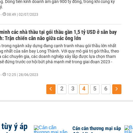
ng. Dòng tiền kinh doanh âm gần 900 tỷ đồng, trong khi cùng kỳ
̉.
-
08:49 | 02/07/2023
 minh các nhà thầu tại gói thầu gần 1,5 tỷ USD ở sân bay
: Trận chiến cân não giữa các ông lớn
n trong ngành xây dựng đang cạnh tranh nhau gói thầu lớn nhất
g nhất của sân bay Long Thành. Với quy mô giá trị gói thầu, theo
a các chuyên gia, các doanh nghiệp xây lắp được lựa chọn tham
 sẽ đứng trước cơ hội bứt phá mạnh mẽ trong giai đoạn 2023 -
-
12:25 | 28/06/2023
2
3
4
5
6
tùy ý áp
Cán cân thương mại sắp