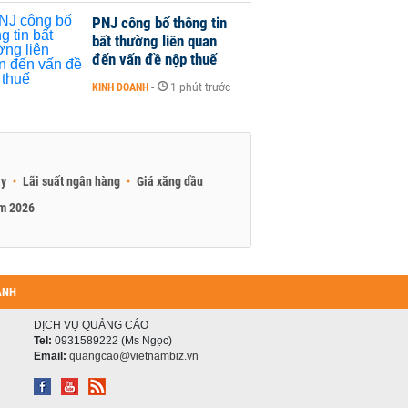
PNJ công bố thông tin
bất thường liên quan
đến vấn đề nộp thuế
KINH DOANH
-
1 phút trước
ay
Lãi suất ngân hàng
Giá xăng dầu
am 2026
ANH
DỊCH VỤ QUẢNG CÁO
Tel:
0931589222 (Ms Ngọc)
Email:
quangcao@vietnambiz.vn