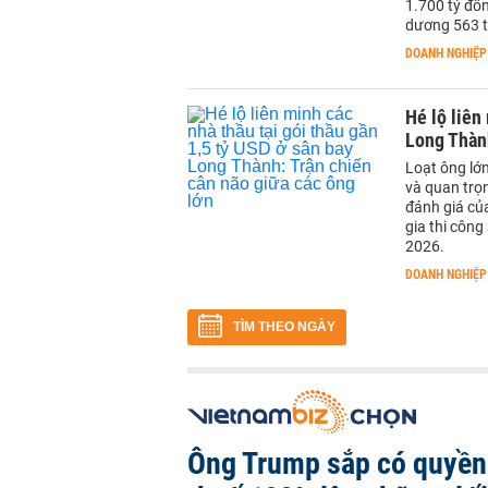
1.700 tỷ đồ
dương 563 ty
DOANH NGHIỆP
Hé lộ liên
Long Thành
Loạt ông lớ
và quan trọn
đánh giá củ
gia thi công
2026.
DOANH NGHIỆP
TÌM THEO NGÀY
Ông Trump sắp có quyền 