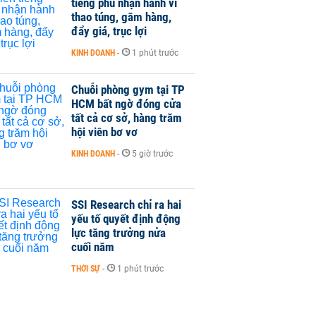
tiếng phủ nhận hành vi
thao túng, găm hàng,
đẩy giá, trục lợi
KINH DOANH
-
1 phút trước
Chuỗi phòng gym tại TP
HCM bất ngờ đóng cửa
tất cả cơ sở, hàng trăm
hội viên bơ vơ
KINH DOANH
-
5 giờ trước
SSI Research chỉ ra hai
yếu tố quyết định động
lực tăng trưởng nửa
cuối năm
THỜI SỰ
-
1 phút trước