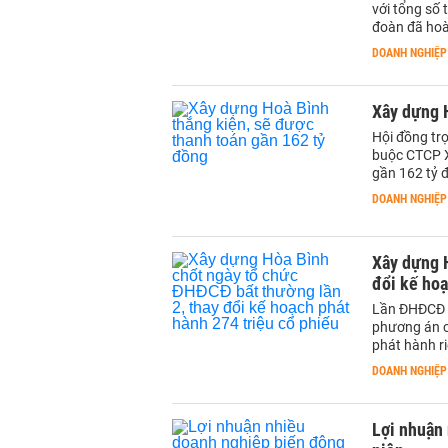
với tổng số
đoàn đã hoa
DOANH NGHIỆP
Xây dựng H
Hội đồng tro
buộc CTCP Xâ
gần 162 tỷ 
DOANH NGHIỆP
Xây dựng H
đổi kế hoa
Lần ĐHĐCĐ bâ
phương án cha
phát hành ri
DOANH NGHIỆP
Lợi nhuậ