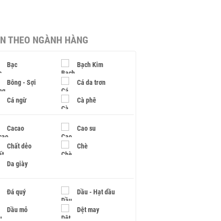
IN THEO NGÀNH HÀNG
Bạc
Bạch Kim
Bông - Sợi
Cá da trơn
Cá ngừ
Cà phê
Cacao
Cao su
Chất dẻo
Chè
Da giày
Đá quý
Dầu - Hạt dầu
Dầu mỏ
Dệt may