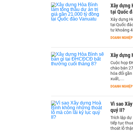
Xây dựng Ho
tại Quốc 
Xây dựng Ho
tại Quốc đảo
tư khoảng 4
DOANH NGHIỆP
Xây dựng H
Cuộc họp ĐH
chào bán 274
hóa đổi gầ
xuất,....
DOANH NGHIỆP
Vì sao Xây
quý II?
Trích lập dự
tiếp tục th
thoát lỗ thậ