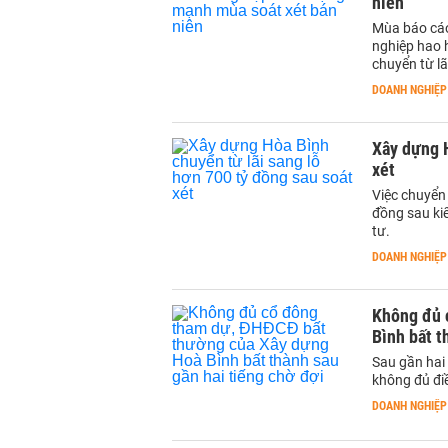
niên
Mùa báo cáo
nghiệp hao hụ
chuyển từ lã
DOANH NGHIỆP
Xây dựng H
xét
Việc chuyển
đồng sau kiể
tư.
DOANH NGHIỆP
Không đủ 
Bình bất t
Sau gần hai
không đủ điề
DOANH NGHIỆP