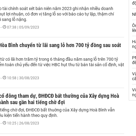
đ
 tài chính soát xét bán niên năm 2023 ghi nhận nhiều doanh
t lợi nhuận, có đơn vị tăng lỗ so với báo cáo tự lập, thậm chí
Nh
i sang lỗ nặng.
Ô
-
07:38 | 05/09/2023
l
Hà
òa Bình chuyển từ lãi sang lỗ hơn 700 tỷ đồng sau soát
n
PN
 từ có lãi hơn trăm tỷ trong 6 tháng đầu năm sang lỗ trên 700 tỷ
đ
m toán chủ yếu đến từ việc HBC hụt thu từ bán tài sản cố định, vật
Vậ
-
10:58 | 30/08/2023
că
V
n
cổ đông tham dự, ĐHĐCĐ bất thường của Xây dựng Hoà
hành sau gần hai tiếng chờ đợi
 tiếng chờ đợi, ĐHĐCĐ bất thuờng của Xây dựng Hoà Bình vẫn
u kiện tiến hành theo quy định.
-
10:25 | 26/08/2023