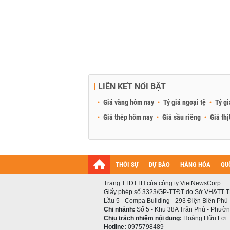
LIÊN KẾT NỔI BẬT
Giá vàng hôm nay
Tỷ giá ngoại tệ
Tỷ gi
Giá thép hôm nay
Giá sầu riêng
Giá thị
THỜI SỰ
DỰ BÁO
HÀNG HÓA
QU
Trang TTĐTTH của công ty VietNewsCorp
Giấy phép số 3323/GP-TTĐT do Sở VH&TT T
Lầu 5 - Compa Building - 293 Điện Biên Phủ
Chi nhánh:
Số 5 - Khu 38A Trần Phú - Phường
Chịu trách nhiệm nội dung:
Hoàng Hữu Lợi
Hotline:
0975798489