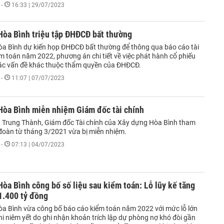
-
16:33 | 29/07/2023
òa Bình triệu tập ĐHĐCĐ bất thường
a Bình dự kiến họp ĐHĐCĐ bất thường để thông qua báo cáo tài
ểm toán năm 2022, phương án chi tiết về việc phát hành cổ phiếu
 các vấn đề khác thuộc thẩm quyền của ĐHĐCĐ.
-
11:07 | 07/07/2023
òa Bình miễn nhiệm Giám đốc tài chính
Trung Thành, Giám đốc Tài chính của Xây dựng Hòa Bình tham
 đoàn từ tháng 3/2021 vừa bị miễn nhiệm.
-
07:13 | 04/07/2023
òa Bình công bố số liệu sau kiểm toán: Lỗ lũy kế tăng
.400 tỷ đồng
a Bình vừa công bố báo cáo kiểm toán năm 2022 với mức lỗ lớn
i niêm yết do ghi nhận khoản trích lập dự phòng nợ khó đòi gần