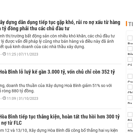
ây dựng dân dụng tiếp tục gặp khó, rủi ro nợ xấu từ hàng
T
 tỷ đồng phải thu các chủ đầu tư
ảnh thị trường bất động sản còn nhiều khó khăn, các chủ đầu tư
 lý được vấn đề pháp lý cũng như bán hàng và điều này đã ảnh
ết quả kinh doanh của các nhà thầu xây dựng.
-
11:25 | 07/11/2023
oà Bình lỗ luỹ kế gần 3.000 tỷ, vốn chủ chỉ còn 352 tỷ
áng, doanh thu thuần của Xây dựng Hoà Bình giảm 51% so với
ỗ ròng 880 tỷ đồng.
-
11:09 | 31/10/2023
̀a Bình tiếp tục thắng kiện, hoàn tất thu hồi hơn 300 tỷ
nợ từ FLC
 12 và 13/10, Xây dựng Hòa Bình đã công bố thắng hai vụ kiện