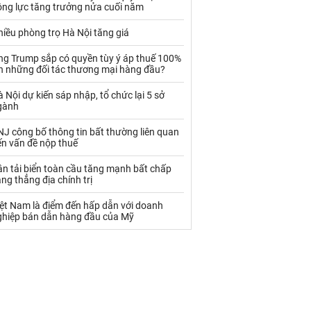
Palladium
Phân bón
ộng lực tăng trưởng nửa cuối năm
Rau - Củ -Quả
Sắt thép
iều phòng trọ Hà Nội tăng giá
Sữa
ng Trump sắp có quyền tùy ý áp thuế 100%
ên những đối tác thương mại hàng đầu?
 Nội dự kiến sáp nhập, tổ chức lại 5 sở
Than
Thức ăn chăn nuôi
gành
Thủy hải sản khác
Tôm
J công bố thông tin bất thường liên quan
ến vấn đề nộp thuế
Vàng
n tải biển toàn cầu tăng mạnh bất chấp
ng thẳng địa chính trị
VLXD khác
Xăng dầu
iệt Nam là điểm đến hấp dẫn với doanh
Xi măng - Clynker
ghiệp bán dẫn hàng đầu của Mỹ