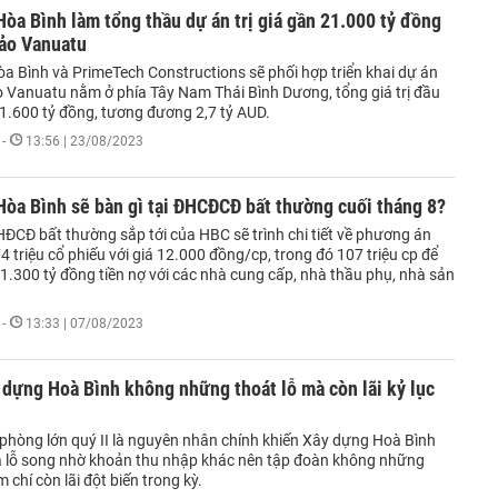
̀a Bình làm tổng thầu dự án trị giá gần 21.000 tỷ đồng
đảo Vanuatu
̀a Bình và PrimeTech Constructions sẽ phối hợp triển khai dự án
 Vanuatu nằm ở phía Tây Nam Thái Bình Dương, tổng giá trị đầu
1.600 tỷ đồng, tương đương 2,7 tỷ AUD.
-
13:56 | 23/08/2023
òa Bình sẽ bàn gì tại ĐHCĐCĐ bất thường cuối tháng 8?
ĐCĐ bất thường sắp tới của HBC sẽ trình chi tiết về phương án
 triệu cổ phiếu với giá 12.000 đồng/cp, trong đó 107 triệu cp để
n 1.300 tỷ đồng tiền nợ với các nhà cung cấp, nhà thầu phụ, nhà sản
-
13:33 | 07/08/2023
 dựng Hoà Bình không những thoát lỗ mà còn lãi kỷ lục
 phòng lớn quý II là nguyên nhân chính khiến Xây dựng Hoà Bình
ua lỗ song nhờ khoản thu nhập khác nên tập đoàn không những
m chí còn lãi đột biến trong kỳ.