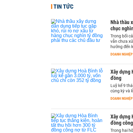
TIN TỨC
Nhà thầu x
chục nghìn
Trong bối c
vẫn chưa xử
hưởng đến k
DOANH NGHIỆP
Xây dựng H
đồng
Luỹ kế 9 th
cùng kỳ và l
DOANH NGHIỆP
Xây dựng Ho
đồng công 
Trong hai hôm