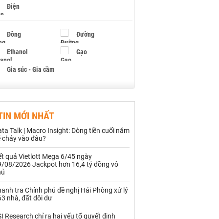
Điện
Đồng
Đường
Ethanol
Gạo
Gia súc - Gia cầm
Giấy
Gỗ
TIN MỚI NHẤT
Hạt điều
Hồ tiêu - Hạt tiêu
ta Talk | Macro Insight: Dòng tiền cuối năm
Khí đốt
ẽ chảy vào đâu?
t quả Vietlott Mega 6/45 ngày
Kim loại khác
Mắc ca
9/08/2026 Jackpot hơn 16,4 tỷ đồng vô
hủ
Muối
Ngũ cốc
anh tra Chính phủ đề nghị Hải Phòng xử lý
Nhựa - Hạt nhựa
3 nhà, đất dôi dư
I Research chỉ ra hai yếu tố quyết định