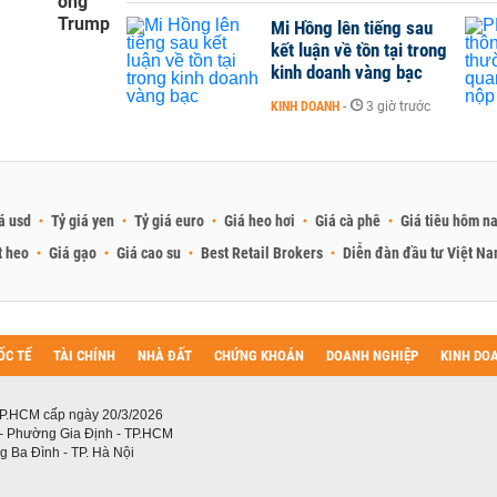
ông
Trump
Mi Hồng lên tiếng sau
kết luận về tồn tại trong
kinh doanh vàng bạc
KINH DOANH
-
3 giờ trước
á usd
Tỷ giá yen
Tỷ giá euro
Giá heo hơi
Giá cà phê
Giá tiêu hôm n
t heo
Giá gạo
Giá cao su
Best Retail Brokers
Diễn đàn đầu tư Việt N
ỐC TẾ
TÀI CHÍNH
NHÀ ĐẤT
CHỨNG KHOÁN
DOANH NGHIỆP
KINH DO
P.HCM cấp ngày 20/3/2026
 - Phường Gia Định - TP.HCM
 Ba Đình - TP. Hà Nội