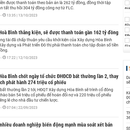
 tiền được thanh toán theo bản án là 262 tỷ đồng, đồng thời tập
̀n tất thu hồi 304 tỷ đồng công nợ từ FLC.
-
13:35 | 13/10/2023
oà Bình thắng kiện, sẽ được thanh toán gần 162 tỷ đồng
̣ng tài đã chấp thuận yêu cầu khởi kiện của Xây dựng Hòa Bình
y dựng và Phát triển Đô thị phải thanh toán cho tập đoàn số tiền
đồng.
-
17:22 | 12/10/2023
òa Bình chốt ngày tổ chức ĐHĐCĐ bất thường lần 2, thay
Da
̣ch phát hành 274 triệu cổ phiếu
s
́t thường lần 2 tới, HĐQT Xây dựng Hòa Bình sẽ trình cổ đông
Kế
̀o bán 54 triệu cổ phiếu để hoán đổi nợ và 220 triệu cổ phiếu
0
êng lẻ cho nhà đầu tư chiến lược.
c
-
07:04 | 22/09/2023
Th
36
n nhiều doanh nghiệp biến động mạnh mùa soát xét bán
SS