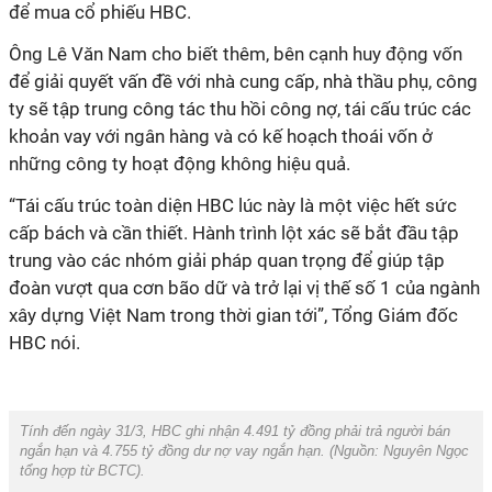
để mua cổ phiếu HBC.
Ông Lê Văn Nam cho biết thêm, bên cạnh huy động vốn
để giải quyết vấn đề với nhà cung cấp, nhà thầu phụ, công
ty sẽ tập trung công tác thu hồi công nợ, tái cấu trúc các
khoản vay với ngân hàng và có kế hoạch thoái vốn ở
những công ty hoạt động không hiệu quả.
“Tái cấu trúc toàn diện HBC lúc này là một việc hết sức
cấp bách và cần thiết. Hành trình lột xác sẽ bắt đầu tập
trung vào các nhóm giải pháp quan trọng để giúp tập
đoàn vượt qua cơn bão dữ và trở lại vị thế số 1 của ngành
xây dựng Việt Nam trong thời gian tới”, Tổng Giám đốc
HBC nói.
Tính đến ngày 31/3, HBC ghi nhận 4.491 tỷ đồng phải trả người bán
ngắn hạn và 4.755 tỷ đồng dư nợ vay ngắn hạn. (Nguồn:
Nguyên Ngọc
tổng hợp từ BCTC).