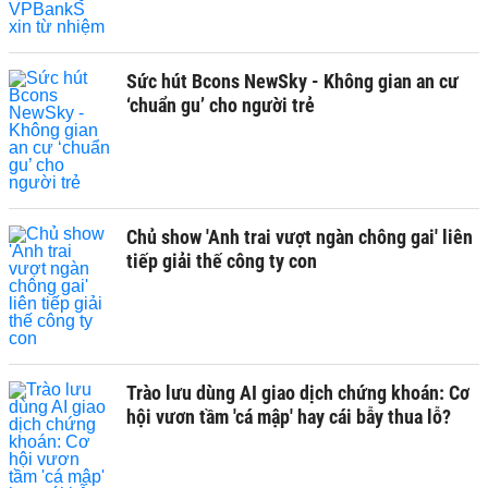
Sức hút Bcons NewSky - Không gian an cư
‘chuẩn gu’ cho người trẻ
Chủ show 'Anh trai vượt ngàn chông gai' liên
tiếp giải thế công ty con
Trào lưu dùng AI giao dịch chứng khoán: Cơ
hội vươn tầm 'cá mập' hay cái bẫy thua lỗ?