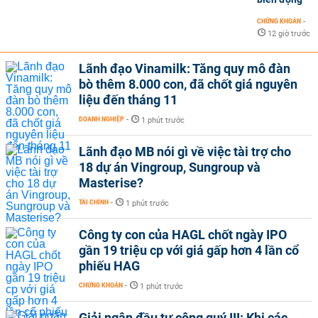
CHỨNG KHOÁN
-
12 giờ trước
Lãnh đạo Vinamilk: Tăng quy mô đàn
bò thêm 8.000 con, đã chốt giá nguyên
liệu đến tháng 11
DOANH NGHIỆP
-
1 phút trước
Lãnh đạo MB nói gì về việc tài trợ cho
18 dự án Vingroup, Sungroup và
Masterise?
TÀI CHÍNH
-
1 phút trước
Công ty con của HAGL chốt ngày IPO
gần 19 triệu cp với giá gấp hơn 4 lần cổ
phiếu HAG
CHỨNG KHOÁN
-
1 phút trước
Giải ngân đầu tư công quý III: Khi các