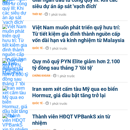
siêu dự án áp sát 'vạch đích'
THỜI SỰ
-
1 phút trước
Việt Nam muốn phát triển quỹ hưu trí:
Từ tiết kiệm gia đình thành nguồn cấp
vốn dài hạn và kinh nghiệm từ Malaysia
QUỐC TẾ
-
1 phút trước
Quy mô quỹ PYN Elite giảm hơn 2.100
tỷ đồng sau tháng 7 ‘tồi tệ’
CHỨNG KHOÁN
-
1 phút trước
Iran xem xét cấm tàu Mỹ qua eo biển
Hormuz, giá dầu bật tăng trở lại
QUỐC TẾ
-
1 phút trước
Thành viên HĐQT VPBankS xin từ
nhiệm