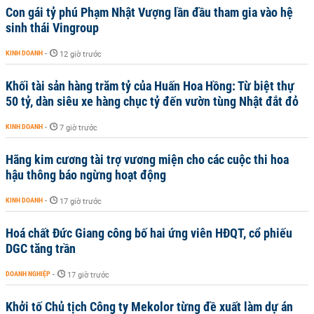
Con gái tỷ phú Phạm Nhật Vượng lần đầu tham gia vào hệ
sinh thái Vingroup
KINH DOANH
-
12 giờ trước
Khối tài sản hàng trăm tỷ của Huấn Hoa Hồng: Từ biệt thự
50 tỷ, dàn siêu xe hàng chục tỷ đến vườn tùng Nhật đắt đỏ
KINH DOANH
-
7 giờ trước
Hãng kim cương tài trợ vương miện cho các cuộc thi hoa
hậu thông báo ngừng hoạt động
KINH DOANH
-
17 giờ trước
Hoá chất Đức Giang công bố hai ứng viên HĐQT, cổ phiếu
DGC tăng trần
DOANH NGHIỆP
-
17 giờ trước
Khởi tố Chủ tịch Công ty Mekolor từng đề xuất làm dự án