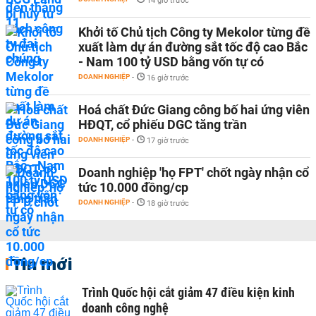
14 giờ trước
Khởi tố Chủ tịch Công ty Mekolor từng đề
xuất làm dự án đường sắt tốc độ cao Bắc
- Nam 100 tỷ USD bằng vốn tự có
DOANH NGHIỆP
-
16 giờ trước
Hoá chất Đức Giang công bố hai ứng viên
HĐQT, cổ phiếu DGC tăng trần
DOANH NGHIỆP
-
17 giờ trước
Doanh nghiệp 'họ FPT' chốt ngày nhận cổ
tức 10.000 đồng/cp
DOANH NGHIỆP
-
18 giờ trước
Tin mới
Trình Quốc hội cắt giảm 47 điều kiện kinh
doanh công nghệ