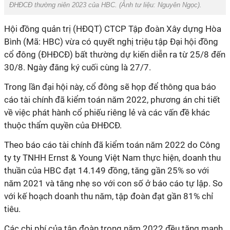
ĐHĐCĐ thường niên 2023 của HBC. (Ảnh tư liệu:
Nguyên Ngọc)
.
Hội đồng quản trị (HĐQT) CTCP Tập đoàn Xây dựng Hòa
Bình (Mã: HBC) vừa có quyết nghị triệu tập Đại hội đồng
cổ đông (ĐHĐCĐ) bất thường dự kiến diễn ra từ 25/8 đến
30/8. Ngày đăng ký cuối cùng là 27/7.
Trong lần đại hội này, cổ đông sẽ họp để thông qua báo
cáo tài chính đã kiểm toán năm 2022, phương án chi tiết
về việc phát hành cổ phiếu riêng lẻ và các vấn đề khác
thuộc thẩm quyền của ĐHĐCĐ.
Theo báo cáo tài chính đã kiểm toán năm 2022 do Công
ty ty TNHH Ernst & Young Việt Nam thực hiện, doanh thu
thuần của HBC đạt 14.149 đồng, tăng gần 25% so với
năm 2021 và tăng nhẹ so với con số ở báo cáo tự lập. So
với kế hoạch doanh thu năm, tập đoàn đạt gần 81% chỉ
tiêu.
Các chi phí của tập đoàn trong năm 2022 đều tăng mạnh