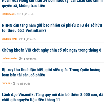
Huấn Hoa Hồng chỉ trao 24 bồn nước tại Lai Châu cho chính
quyền xã, không trao tiền
KINH DOANH
-
15 giờ trước
NHNN cần tăng nắm giữ bao nhiêu cổ phiếu CTG để sở hữu
tối thiểu 65% VietinBank?
CHỨNG KHOÁN
-
11 giờ trước
Chứng khoán VIX chốt ngày chia cổ tức ngay trong tháng 8
CHỨNG KHOÁN
-
11 giờ trước
Bị truy thu thuế đặc biệt, giới siêu giàu Trung Quốc hoảng
loạn bán tài sản, cổ phiếu
QUỐC TẾ
-
10 giờ trước
Lãnh đạo Vinamilk: Tăng quy mô đàn bò thêm 8.000 con, đã
chốt giá nguyên liệu đến tháng 11