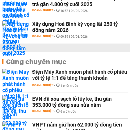
trả gần 4.800 tỷ cuối 2025
DOANH NGHIỆP
-
16:57 | 04/04/2026
Xây dựng Hoà Bình kỳ vọng lãi 250 tỷ
đồng năm 2026
DOANH NGHIỆP
-
09:59 | 09/01/2026
Cùng chuyên mục
Điện Máy Xanh muốn phát hành cổ phiếu
với tỷ lệ 1:1 để tăng thanh khoản
DOANH NGHIỆP
-
1 phút trước
EVN đã xóa sạch lỗ lũy kế, thu gần
353.000 tỷ đồng sau nửa năm
DOANH NGHIỆP
-
6 giờ trước
VNPT nắm giữ hơn 62.000 tỷ đồng tiền