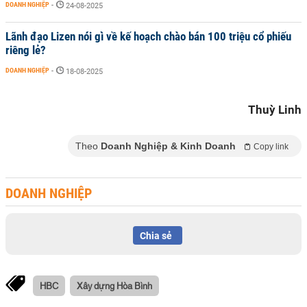
DOANH NGHIỆP
-
24-08-2025
Lãnh đạo Lizen nói gì về kế hoạch chào bán 100 triệu cổ phiếu
riêng lẻ?
DOANH NGHIỆP
-
18-08-2025
Thuỳ Linh
Theo
Doanh Nghiệp & Kinh Doanh
Copy link
DOANH NGHIỆP
Chia sẻ
HBC
Xây dựng Hòa Bình