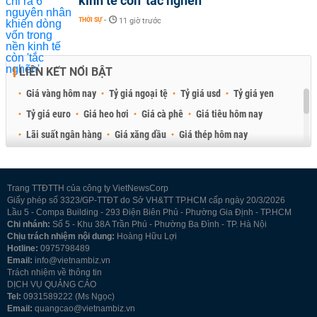
kinh tế còn 'tắc nghẽn'
THỜI SỰ
-
11 giờ trước
LIÊN KẾT NỔI BẬT
Giá vàng hôm nay
Tỷ giá ngoại tệ
Tỷ giá usd
Tỷ giá yen
Tỷ giá euro
Giá heo hơi
Giá cà phê
Giá tiêu hôm nay
Lãi suất ngân hàng
Giá xăng dầu
Giá thép hôm nay
Giá sầu riêng
Giá thịt heo
Giá gạo
Giá cao su
Best Retail Brokers
Diễn đàn đầu tư Việt Nam 2026
Trang TTĐTTH của công ty VietNewsCorp
Giấy phép số 3323/GP-TTĐT do Sở VH&TT TP.HCM cấp ngày 20/3/2026
Lầu 5 - Compa Building - 293 Điện Biên Phủ - Phường Gia Định - TP.HCM
Chi nhánh:
Số 5 - Khu 38A Trần Phú - Phường Ba Đình - TP. Hà Nội
Chịu trách nhiệm nội dung:
Hoàng Hữu Lợi
Hotline:
0975798489
Email:
info@vietnambiz.vn
Trách nhiệm về thông tin
DỊCH VỤ QUẢNG CÁO
Tel:
0931589222 (Ms Ngọc)
Email:
quangcao@vietnambiz.vn