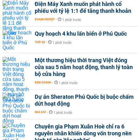
Điện Máy Xanh muốn phát hành cổ
phiếu với tỷ lệ 1:1 để tăng thanh khoản
DOANH NGHIỆP
-
1 phút trước
Quy hoạch 4 khu lấn biển ở Phú Quốc
THỜI SỰ
-
1 phút trước
Một thương hiệu thời trang Việt đóng
cửa sau 5 năm hoạt động, thanh lý toàn
bộ cửa hàng
KINH DOANH
-
1 phút trước
Dự án Sheraton Phú Quốc bị buộc chấm
dứt hoạt động
NHÀ ĐẤT
-
1 phút trước
Chuyên gia Phạm Xuân Hoè chỉ ra 6
nguyên nhân khiến dòng vốn trong nền