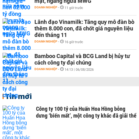
mặt, ngang ngửa MWG
DOANH NGHIỆP
-
11 giờ trước
Lãnh đạo Vinamilk: Tăng quy mô đàn bò
thêm 8.000 con, đã chốt giá nguyên liệu
đến tháng 11
DOANH NGHIỆP
-
16 giờ trước
Bamboo Capital và BCG Land bị hủy tư
cách công ty đại chúng
DOANH NGHIỆP
-
14:13 | 06/08/2026
Tin mới
Công ty 100 tỷ của Huấn Hoa Hồng bỗng
dưng ‘biến mất’, một công ty khác đã giải thể