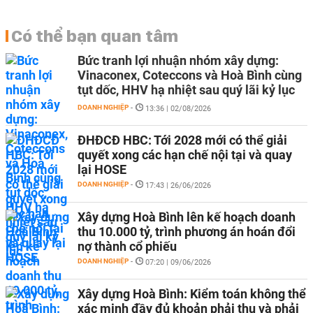
Có thể bạn quan tâm
Bức tranh lợi nhuận nhóm xây dựng:
Vinaconex, Coteccons và Hoà Bình cùng
tụt dốc, HHV hạ nhiệt sau quý lãi kỷ lục
DOANH NGHIỆP
-
13:36 | 02/08/2026
ĐHĐCĐ HBC: Tới 2028 mới có thể giải
quyết xong các hạn chế nội tại và quay
lại HOSE
DOANH NGHIỆP
-
17:43 | 26/06/2026
Xây dựng Hoà Bình lên kế hoạch doanh
thu 10.000 tỷ, trình phương án hoán đổi
nợ thành cổ phiếu
DOANH NGHIỆP
-
07:20 | 09/06/2026
Xây dựng Hoà Bình: Kiểm toán không thể
xác minh đầy đủ khoản phải thu và phải