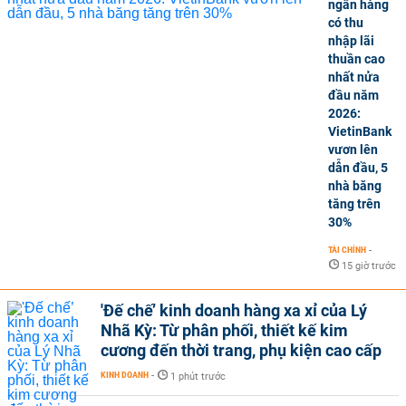
ngân hàng
có thu
nhập lãi
thuần cao
nhất nửa
đầu năm
2026:
VietinBank
vươn lên
dẫn đầu, 5
nhà băng
tăng trên
30%
TÀI CHÍNH
-
15 giờ trước
'Đế chế’ kinh doanh hàng xa xỉ của Lý
Nhã Kỳ: Từ phân phối, thiết kế kim
cương đến thời trang, phụ kiện cao cấp
KINH DOANH
-
1 phút trước