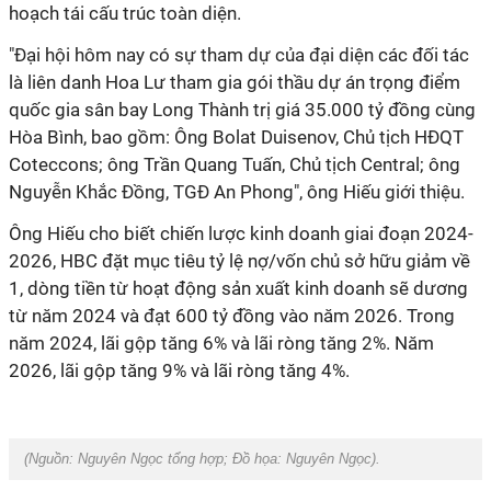
hoạch tái cấu trúc toàn diện.
"Đại hội hôm nay có sự tham dự của đại diện các đối tác
là liên danh Hoa Lư tham gia gói thầu dự án trọng điểm
quốc gia sân bay Long Thành trị giá 35.000 tỷ đồng cùng
Hòa Bình, bao gồm: Ông Bolat Duisenov, Chủ tịch HĐQT
Coteccons; ông Trần Quang Tuấn, Chủ tịch Central; ông
Nguyễn Khắc Đồng, TGĐ An Phong", ông Hiếu giới thiệu.
Ông Hiếu cho biết chiến lược kinh doanh giai đoạn 2024-
2026, HBC đặt mục tiêu tỷ lệ nợ/vốn chủ sở hữu giảm về
1, dòng tiền từ hoạt động sản xuất kinh doanh sẽ dương
từ năm 2024 và đạt 600 tỷ đồng vào năm 2026.
Trong
năm 2024, lãi gộp tăng 6% và lãi ròng tăng 2%. Năm
2026, lãi gộp tăng 9% và lãi ròng tăng 4%.
(Nguồn:
Nguyên Ngọc tổng hợp
; Đồ họa:
Nguyên Ngọc
).