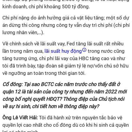
kinh doanh, chi phí khoảng 500 tỷ đồng.
Chi phí nặng do ảnh hưởng giá cả vật liệu tăng; một số dự
án dừng thi công nhưng công ty vẫn duy trì chi phí (chi phí
lương nhân viên,…).
Về chính sách về lãi suất vay, Fed tăng lãi suất rất nhiều
lần trong năm qua,
lãi suất huy động
trong nước cũng
tăng tương ứng, chi phí lãi vay của HBC tăng cao và như
tôi đã trình bày, tập đoàn sẽ giảm tỷ lệ nợ/vốn chủ sở hữu
về ngưỡng an toàn trong thời gian tới.
Cổ đông: Tại sao BCTC các năm trước cho thấy đất ở
quận 12 là tài sản của công ty nhưng đến năm 2022 mới
công bố nghị quyết HĐQT? Thông điệp của Chủ tịch nói
về sự hi sinh, chi tiết hơn về thông điệp này?
Ông Lê Viết Hải:
Tôi đã hành xử trên nguyên tắc bảo vệ
quyền lợi cao nhất cho cổ đông dù có khi hi sinh cả quyền