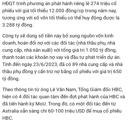
HĐQT trình phương án phát hành riêng lẻ 274 triệu cổ
phiếu với giá tối thiểu 12.000 đồng/cp trong năm nay,
tương ứng với số vốn tối thiểu có thể huy động được là
3.288 tỷ đồng.
Công ty sẽ dùng số tiền này bổ sung nguồn vốn kinh
doanh, hoán đổi nợ với các đối tác (nhà thầu phụ, nhà
cung cấp, nhà sản xuất) với tổng giá trị 1.050 tỷ đồng,
thanh toán các khoản nợ vay và đầu tư phát triển dự án.
Tính đ
ến ngày 23/6/2023
,
đã có 89 nhà cung cấp và nhà
thầu phụ đồng ý cấn trừ nợ bằng cổ phiếu với giá trị 650
tỷ đồng.
Theo thông tin từ ông Lê Văn Nam, Tổng Giám đốc HBC,
hiện có 4 đối tác quan tâm đến đợt phát hành của HBC và
đã tiến hành ký MoU. Trong đó, có một đối tác đến từ
Astralia sẵn sàng chi 60-100 triệu USD để mua cổ phiếu
HBC.