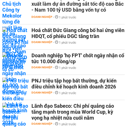
xuất làm dự án đường sắt tốc độ cao Bắc
- Nam 100 tỷ USD bằng vốn tự có
DOANH NGHIỆP
-
1 phút trước
Hoá chất Đức Giang công bố hai ứng viên
HĐQT, cổ phiếu DGC tăng trần
DOANH NGHIỆP
-
1 phút trước
Doanh nghiệp 'họ FPT' chốt ngày nhận cổ
tức 10.000 đồng/cp
DOANH NGHIỆP
-
1 phút trước
PNJ triệu tập họp bất thường, dự kiến
điều chỉnh kế hoạch kinh doanh 2026
DOANH NGHIỆP
-
1 phút trước
Lãnh đạo Sabeco: Chi phí quảng cáo
tăng mạnh trong mùa World Cup, kỳ
vọng hạ nhiệt nửa cuối năm
DOANH NGHIỆP
-
1 phút trước