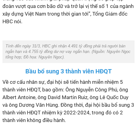
đoàn vượt qua cơn bão dữ và trở lại vị thế số 1 của ngành
xây dựng Việt Nam trong thời gian tới”, Tổng Giám đốc
HBC nói.
Tính đến ngày 31/3, HBC ghi nhận 4.491 tỷ đồng phải trả người bán
ngắn hạn và 4.755 tỷ đồng dư nợ vay ngắn hạn. (Nguồn:
Nguyên Ngọc
tổng hợp
; Đồ họa:
Nguyên Ngọc
).
Bầu bổ sung 3 thành viên HĐQT
Về cơ cấu nhân sự, đại hội sẽ tiến hành miễn nhiệm 5
thành viên HĐQT, bao gồm: Ông Nguyễn Công Phú, ông
Albert Antoine, ông David Martin Ruiz, ông Lê Quốc Duy
và ông Dương Văn Hùng.
Đồng thời, đại hội bầu bổ sung 3
thành viên HĐQT nhiệm kỳ 2022-2024, trong đó có 2
thành viên không điều hành.