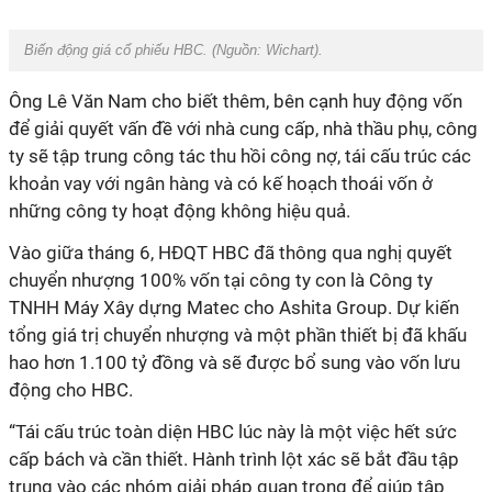
Biến động giá cổ phiếu HBC. (Nguồn:
Wichart
).
Ông Lê Văn Nam cho biết thêm, bên cạnh huy động vốn
để giải quyết vấn đề với nhà cung cấp, nhà thầu phụ, công
ty sẽ tập trung công tác thu hồi công nợ, tái cấu trúc các
khoản vay với ngân hàng và có kế hoạch thoái vốn ở
những công ty hoạt động không hiệu quả.
Vào giữa tháng 6,
HĐQT HBC đã thông qua nghị quyết
chuyển nhượng
100% vốn tại công
ty con là Công
ty
TNHH Máy Xây dựng Matec cho Ashita Group
. Dự kiến
tổng giá trị chuyển nhượng và một phần thiết bị đã khấu
hao hơn 1.100 tỷ đồng và sẽ được bổ sung vào vốn lưu
động cho HBC.
“Tái cấu trúc toàn diện HBC lúc này là một việc hết sức
cấp bách và cần thiết. Hành trình lột xác sẽ bắt đầu tập
trung vào các nhóm giải pháp quan trọng để giúp tập