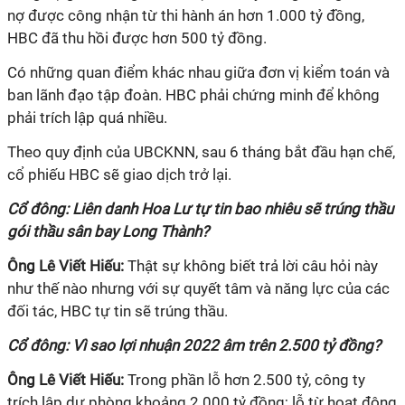
nợ được công nhận từ thi hành án hơn 1.000 tỷ đồng,
HBC đã thu hồi được hơn 500 tỷ đồng.
Có những quan điểm khác nhau giữa đơn vị kiểm toán và
ban lãnh đạo tập đoàn. HBC phải chứng minh để không
phải trích lập quá nhiều.
Theo quy định của UBCKNN, sau 6 tháng bắt đầu hạn chế,
cổ phiếu HBC sẽ giao dịch trở lại.
Cổ đông: Liên danh Hoa Lư tự tin bao nhiêu sẽ trúng thầu
gói thầu sân bay Long Thành?
Ông Lê Viết Hiếu:
Thật sự không biết trả lời câu hỏi này
như thế nào nhưng với sự quyết tâm và năng lực của các
đối tác, HBC tự tin sẽ trúng thầu.
Cổ đông: Vì sao lợi nhuận 2022 âm trên 2.500 tỷ đồng?
Ông Lê Viết Hiếu:
Trong phần lỗ hơn 2.500 tỷ, công ty
trích lập dự phòng khoảng 2.000 tỷ đồng; lỗ từ hoạt động