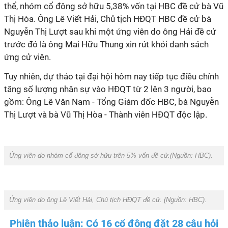
thể, nhóm cổ đông sở hữu 5,38% vốn tại HBC đề cử bà Vũ
Thị Hòa. Ông Lê Viết Hải, Chủ tịch HĐQT HBC đề cử bà
Nguyễn Thị Lượt sau khi một ứng viên do ông Hải đề cử
trước đó là ông Mai Hữu Thung xin rút khỏi danh sách
ứng cử viên.
Tuy nhiên, dự thảo tại đại hội hôm nay tiếp tục điều chỉnh
tăng số lượng nhân sự vào HĐQT từ 2 lên 3 người, bao
gồm: Ông Lê Văn Nam - Tổng Giám đốc HBC, bà Nguyễn
Thị Lượt và bà Vũ Thị Hòa - Thành viên HĐQT độc lập.
Ứng viên do nhóm cổ đông sở hữu trên 5% vốn đề cử.(Nguồn:
HBC
).
Ứng viên do ông Lê Viết Hải, Chủ tịch HĐQT đề cử. (Nguồn:
HBC
).
Phiên thảo luận:
Có 16 cổ đông đặt 28 câu hỏi