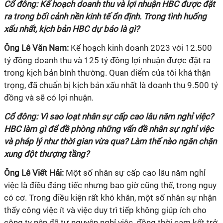
Cổ đông: Kế hoạch doanh thu và lợi nhuận HBC được đặt
ra trong bối cảnh nền kinh tế ổn định. Trong tình huống
xấu nhất, kịch bản HBC dự báo là gì?
Ông Lê Văn Nam:
Kế hoạch kinh doanh 2023 với 12.500
tỷ đồng doanh thu và 125 tỷ đồng lợi nhuận được đặt ra
trong kịch bản bình thường. Quan điểm của tôi khá thận
trọng, đã chuẩn bị kịch bản xấu nhất là doanh thu 9.500 tỷ
đồng và sẽ có lợi nhuận.
Cổ đông: Vì sao loạt nhân sự cấp cao lâu năm nghỉ việc?
HBC làm gì để đề phòng những vấn đề nhân sự nghỉ việc
và pháp lý như thời gian vừa qua? Làm thế nào ngăn chặn
xung đột thượng tầng?
Ông Lê Viết Hải:
Một số nhân sự cấp cao lâu năm nghỉ
việc là điều đáng tiếc nhưng bao giờ cũng thế, trong nguy
có cơ. Trong điều kiện rất khó khăn, một số nhân sự nhận
thấy công việc ít và việc duy trì tiếp không giúp ích cho
công ty nên đã tự nguyện nghỉ việc, đồng thời cam kết trở