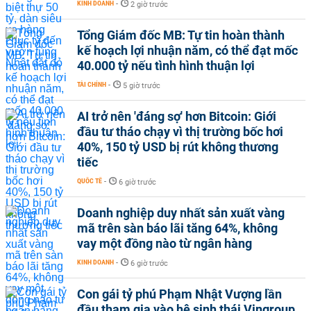
KINH DOANH
-
2 giờ trước
Tổng Giám đốc MB: Tự tin hoàn thành
kế hoạch lợi nhuận năm, có thể đạt mốc
40.000 tỷ nếu tình hình thuận lợi
TÀI CHÍNH
-
5 giờ trước
AI trở nên 'đáng sợ' hơn Bitcoin: Giới
đầu tư tháo chạy vì thị trường bốc hơi
40%, 150 tỷ USD bị rút không thương
tiếc
QUỐC TẾ
-
6 giờ trước
Doanh nghiệp duy nhất sản xuất vàng
mã trên sàn báo lãi tăng 64%, không
vay một đồng nào từ ngân hàng
KINH DOANH
-
6 giờ trước
Con gái tỷ phú Phạm Nhật Vượng lần
đầu tham gia vào hệ sinh thái Vingroup