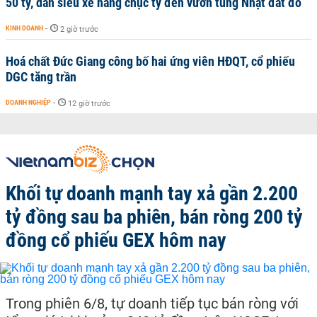
50 tỷ, dàn siêu xe hàng chục tỷ đến vườn tùng Nhật đắt đỏ
KINH DOANH
-
2 giờ trước
Hoá chất Đức Giang công bố hai ứng viên HĐQT, cổ phiếu
DGC tăng trần
DOANH NGHIỆP
-
12 giờ trước
Khối tự doanh mạnh tay xả gần 2.200
tỷ đồng sau ba phiên, bán ròng 200 tỷ
đồng cổ phiếu GEX hôm nay
Trong phiên 6/8, tự doanh tiếp tục bán ròng với