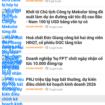
DOANH NGHIỆP
-
9 giờ trước
Khởi tố Chủ tịch Công ty Mekolor từng đề
xuất làm dự án đường sắt tốc độ cao Bắc
- Nam 100 tỷ USD bằng vốn tự có
DOANH NGHIỆP
-
10 giờ trước
Hoá chất Đức Giang công bố hai ứng viên
HĐQT, cổ phiếu DGC tăng trần
DOANH NGHIỆP
-
12 giờ trước
Doanh nghiệp 'họ FPT' chốt ngày nhận cổ
tức 10.000 đồng/cp
DOANH NGHIỆP
-
13 giờ trước
PNJ triệu tập họp bất thường, dự kiến
điều chỉnh kế hoạch kinh doanh 2026
DOANH NGHIỆP
-
15 giờ trước