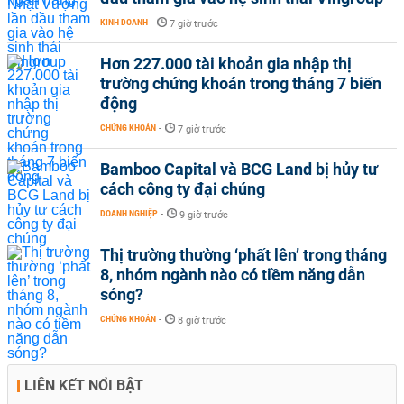
KINH DOANH
-
7 giờ trước
Hơn 227.000 tài khoản gia nhập thị
trường chứng khoán trong tháng 7 biến
động
CHỨNG KHOÁN
-
7 giờ trước
Bamboo Capital và BCG Land bị hủy tư
cách công ty đại chúng
DOANH NGHIỆP
-
9 giờ trước
Thị trường thường ‘phất lên’ trong tháng
8, nhóm ngành nào có tiềm năng dẫn
sóng?
CHỨNG KHOÁN
-
8 giờ trước
LIÊN KẾT NỔI BẬT