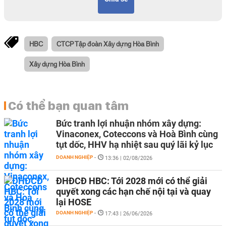
HBC
CTCP Tập đoàn Xây dựng Hòa Bình
Xây dựng Hòa Bình
Có thể bạn quan tâm
Bức tranh lợi nhuận nhóm xây dựng:
Vinaconex, Coteccons và Hoà Bình cùng
tụt dốc, HHV hạ nhiệt sau quý lãi kỷ lục
DOANH NGHIỆP
-
13:36 | 02/08/2026
ĐHĐCĐ HBC: Tới 2028 mới có thể giải
quyết xong các hạn chế nội tại và quay
lại HOSE
DOANH NGHIỆP
-
17:43 | 26/06/2026