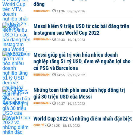
đồng
KINH DOANH
-
11:36 | 06/07/2026
Messi kiếm 9 triệu USD từ các bài đăng trên
Instagram sau World Cup 2022
KINH DOANH
-
07:33 | 10/01/2023
Messi giúp giá trị vốn hóa nhiều doanh
nghiệp tăng 51 tỷ USD, đem về nguồn lợi cho
cả PSG và Barcelona
KINH DOANH
-
14:55 | 22/12/2022
Những toan tính phía sau bản hợp đồng trị
giá 30 triệu USD của Messi
KINH DOANH
-
10:37 | 19/12/2022
World Cup 2022 và những điểm nhấn đặc biệt
QUỐC TẾ
-
21:25 | 18/12/2022