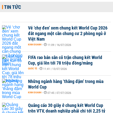
TIN TỨC
Vé ‘chợ đen’ xem chung kết World Cup 2026
đắt ngang một căn chung cư 2 phòng ngủ ở
Việt Nam
KINH DOANH
-
11:09 | 16/07/2026
FIFA rao bán sân cỏ trận chung kết World
Cup, giá lên tới 78 triệu đồng/mảng
QUỐC TẾ
-
11:41 | 13/07/2026
Những ngành hàng ‘thắng đậm’ trong mùa
World Cup
KINH DOANH
-
07:45 | 07/07/2026
Quảng cáo 30 giây ở chung kết World Cup
trên VTV, doanh nghiệp phải chi tới 2,25 tỷ