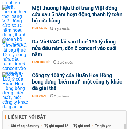
Một thương hiệu thời trang Việt đóng
cửa sau 5 năm hoạt động, thanh lý toàn
bộ cửa hàng
KINH DOANH
-
4 giờ trước
DatVietVAC lãi sau thuế 135 tỷ đồng
nửa đầu năm, dồn 6 concert vào cuối
năm
DOANH NGHIỆP
-
2 giờ trước
Công ty 100 tỷ của Huấn Hoa Hồng
bỗng dưng ‘biến mất’, một công ty khác
đã giải thể
KINH DOANH
-
2 giờ trước
LIÊN KẾT NỔI BẬT
Giá vàng hôm nay
Tỷ giá ngoại tệ
Tỷ giá usd
Tỷ giá yen