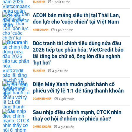
TÀI CHÍNH
-
1 phút trước
AEON bán mảng siêu thị tại Thái Lan,
dồn lực cho ‘cuộc chiến’ tại Việt Nam
KINH DOANH
-
1 phút trước
Bức tranh tài chính tiêu dùng nửa đầu
2026 tiếp tục phân hóa: VietCredit báo
lãi tăng ba chữ số, ông lớn đầu ngành
'hụt hơi'
TÀI CHÍNH
-
4 giờ trước
Điện Máy Xanh muốn phát hành cổ
phiếu với tỷ lệ 1:1 để tăng thanh khoản
DOANH NGHIỆP
-
4 giờ trước
Sau nhịp điều chỉnh mạnh, CTCK nhìn
thấy cơ hội ở nhóm cổ phiếu nào?
CHỨNG KHOÁN
-
4 giờ trước