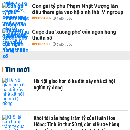
Con gái tỷ phú Phạm Nhật Vượng lần
đầu tham gia vào hệ sinh thái Vingroup
KINH DOANH
-
4 giờ trước
Cuộc đua 'xuống phố' của ngân hàng
thuần số
KINH DOANH
-
5 giờ trước
Tin mới
Hà Nội giao hơn 6 ha đất xây nhà xã hội
nghìn tỷ đồng
Khối tài sản hàng trăm tỷ của Huấn Hoa
Hồng: Từ biệt thự 50 tỷ, dàn siêu xe hàng