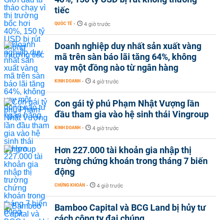
tiếc
QUỐC TẾ
-
4 giờ trước
Doanh nghiệp duy nhất sản xuất vàng
mã trên sàn báo lãi tăng 64%, không
vay một đồng nào từ ngân hàng
KINH DOANH
-
4 giờ trước
Con gái tỷ phú Phạm Nhật Vượng lần
đầu tham gia vào hệ sinh thái Vingroup
KINH DOANH
-
4 giờ trước
Hơn 227.000 tài khoản gia nhập thị
trường chứng khoán trong tháng 7 biến
động
CHỨNG KHOÁN
-
4 giờ trước
Bamboo Capital và BCG Land bị hủy tư
cách công ty đại chúng