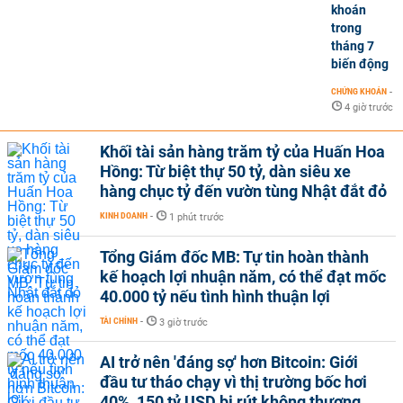
khoán
trong
tháng 7
biến động
CHỨNG KHOÁN
-
4 giờ trước
Khối tài sản hàng trăm tỷ của Huấn Hoa
Hồng: Từ biệt thự 50 tỷ, dàn siêu xe
hàng chục tỷ đến vườn tùng Nhật đắt đỏ
KINH DOANH
-
1 phút trước
Tổng Giám đốc MB: Tự tin hoàn thành
kế hoạch lợi nhuận năm, có thể đạt mốc
40.000 tỷ nếu tình hình thuận lợi
TÀI CHÍNH
-
3 giờ trước
AI trở nên 'đáng sợ' hơn Bitcoin: Giới
đầu tư tháo chạy vì thị trường bốc hơi
40%, 150 tỷ USD bị rút không thương