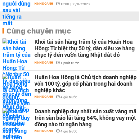
KINH DOANH
-
13:00 | 06/07/2023
Cùng chuyên mục
Khối tài sản hàng trăm tỷ của Huấn Hoa
Hồng: Từ biệt thự 50 tỷ, dàn siêu xe hàng
chục tỷ đến vườn tùng Nhật đắt đỏ
KINH DOANH
-
1 phút trước
Huấn Hoa Hồng là Chủ tịch doanh nghiệp
vốn 100 tỷ, góp cổ phần trong hai doanh
nghiệp khác
KINH DOANH
-
4 giờ trước
Doanh nghiệp duy nhất sản xuất vàng mã
trên sàn báo lãi tăng 64%, không vay một
đồng nào từ ngân hàng
KINH DOANH
-
4 giờ trước