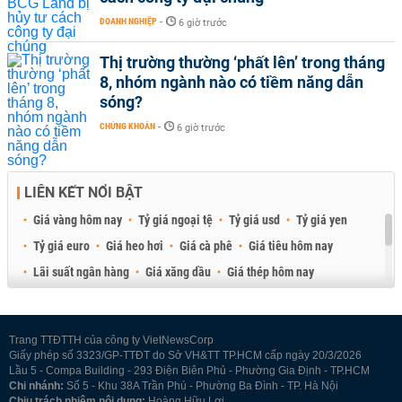
DOANH NGHIỆP
-
6 giờ trước
Thị trường thường ‘phất lên’ trong tháng
8, nhóm ngành nào có tiềm năng dẫn
sóng?
CHỨNG KHOÁN
-
6 giờ trước
LIÊN KẾT NỔI BẬT
Giá vàng hôm nay
Tỷ giá ngoại tệ
Tỷ giá usd
Tỷ giá yen
Tỷ giá euro
Giá heo hơi
Giá cà phê
Giá tiêu hôm nay
Lãi suất ngân hàng
Giá xăng dầu
Giá thép hôm nay
Giá sầu riêng
Giá thịt heo
Giá gạo
Giá cao su
Best Retail Brokers
Diễn đàn đầu tư Việt Nam 2026
Trang TTĐTTH của công ty VietNewsCorp
Giấy phép số 3323/GP-TTĐT do Sở VH&TT TP.HCM cấp ngày 20/3/2026
Lầu 5 - Compa Building - 293 Điện Biên Phủ - Phường Gia Định - TP.HCM
Chi nhánh:
Số 5 - Khu 38A Trần Phú - Phường Ba Đình - TP. Hà Nội
Chịu trách nhiệm nội dung:
Hoàng Hữu Lợi