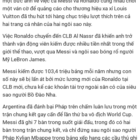
một bức ảnh về việc cả Messi và Ronaldo cùng nhau chơi
một ván cờ để quảng cáo cho thương hiệu xa xỉ Louis
Vuitton đã thu hút tới hàng chục triệu lượt thích trên cả
hai trang cá nhân của hai ngôi sao này.
Việc Ronaldo chuyển đến CLB Al Nassr đã khiến anh trở
thành vận động viên kiếm được nhiều tiền nhất trong thế
giới thể thao, vượt qua Messi và ngôi sao bóng rổ người
Mỹ LeBron James.
Messi kiếm được 103,4 triệu bảng mỗi năm nhưng con
số này sẽ bị lấn át bởi mức lương mới của Ronaldo tại
CLB mới, chưa kể các khoản tài trợ ngoài sân cỏ của siêu
sao người Bồ Đào Nha.
Argentina đã đánh bại Pháp trên chấm luân lưu trong một
trận chung kết gay cấn để lần thứ ba vô địch World Cup.
Messi đã ghi 7 bàn trong suốt giải đấu, trong đó có hai
bàn trong trận chung kết, và chỉ đứng sau ngôi sao người
Pháp Kylian Mbappe trong bảng xếp hạng các cầu thủ ghi