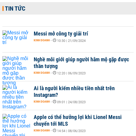
TIN TỨC
Messi mở công ty giải trí
KINH DOANH
-
10:30 | 21/09/2024
Nghề môi giới giúp người hâm mộ gặp được
thần tượng
KINH DOANH
-
12:20 | 06/09/2023
Ai là người kiếm nhiều tiền nhất trên
Instagram?
KINH DOANH
-
09:01 | 24/08/2023
Apple có thể hưởng lợi khi Lionel Messi
chuyển tới MLS
KINH DOANH
-
14:54 | 08/06/2023