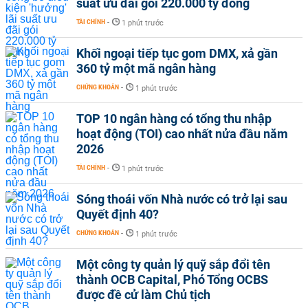
suất ưu đãi gói 220.000 tỷ đồng
TÀI CHÍNH
-
1 phút trước
Khối ngoại tiếp tục gom DMX, xả gần
360 tỷ một mã ngân hàng
CHỨNG KHOÁN
-
1 phút trước
TOP 10 ngân hàng có tổng thu nhập
hoạt động (TOI) cao nhất nửa đầu năm
2026
TÀI CHÍNH
-
1 phút trước
Sóng thoái vốn Nhà nước có trở lại sau
Quyết định 40?
CHỨNG KHOÁN
-
1 phút trước
Một công ty quản lý quỹ sắp đổi tên
thành OCB Capital, Phó Tổng OCBS
được đề cử làm Chủ tịch