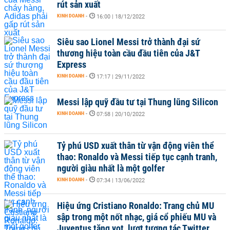
rút sản xuất
KINH DOANH
-
16:00 | 18/12/2022
Siêu sao Lionel Messi trở thành đại sứ
thương hiệu toàn cầu đầu tiên của J&T
Express
KINH DOANH
-
17:17 | 29/11/2022
Messi lập quỹ đầu tư tại Thung lũng Silicon
KINH DOANH
-
07:58 | 20/10/2022
Tỷ phú USD xuất thân từ vận động viên thể
thao: Ronaldo và Messi tiếp tục cạnh tranh,
người giàu nhất là một golfer
KINH DOANH
-
07:34 | 13/06/2022
Hiệu ứng Cristiano Ronaldo: Trang chủ MU
sập trong một nốt nhạc, giá cổ phiếu MU và
Juventus tăng vọt, lượt tương tác Twitter