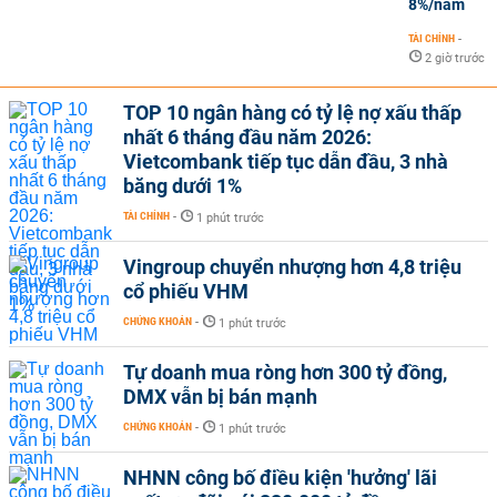
8%/năm
TÀI CHÍNH
-
2 giờ trước
TOP 10 ngân hàng có tỷ lệ nợ xấu thấp
nhất 6 tháng đầu năm 2026:
Vietcombank tiếp tục dẫn đầu, 3 nhà
băng dưới 1%
TÀI CHÍNH
-
1 phút trước
Vingroup chuyển nhượng hơn 4,8 triệu
cổ phiếu VHM
CHỨNG KHOÁN
-
1 phút trước
Tự doanh mua ròng hơn 300 tỷ đồng,
DMX vẫn bị bán mạnh
CHỨNG KHOÁN
-
1 phút trước
NHNN công bố điều kiện 'hưởng' lãi