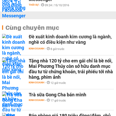
THỜI SỰ
-
09:24 | 15/10/2016
Cùng chuyên mục
Đề xuất kinh doanh kim cương là ngành,
nghề có điều kiện như vàng
KINH DOANH
-
8 giờ trước
Tặng nhà 120 tỷ cho em gái chỉ là bề nổi,
Mai Phương Thúy còn sở hữu danh mục
đầu tư từ chứng khoán, trái phiếu tới nhà
hàng, phim ảnh
KINH DOANH
-
12 giờ trước
Trà sữa Gong Cha bán mình
KINH DOANH
-
17 giờ trước
Bán phòng giá 180 triệu đồng/đêm, chủ