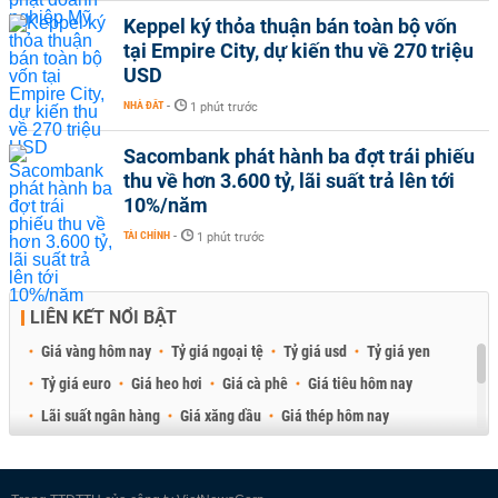
Keppel ký thỏa thuận bán toàn bộ vốn
tại Empire City, dự kiến thu về 270 triệu
USD
NHÀ ĐẤT
-
1 phút trước
Sacombank phát hành ba đợt trái phiếu
thu về hơn 3.600 tỷ, lãi suất trả lên tới
10%/năm
TÀI CHÍNH
-
1 phút trước
LIÊN KẾT NỔI BẬT
Giá vàng hôm nay
Tỷ giá ngoại tệ
Tỷ giá usd
Tỷ giá yen
Tỷ giá euro
Giá heo hơi
Giá cà phê
Giá tiêu hôm nay
Lãi suất ngân hàng
Giá xăng dầu
Giá thép hôm nay
Giá sầu riêng
Giá thịt heo
Giá gạo
Giá cao su
Best Retail Brokers
Diễn đàn đầu tư Việt Nam 2026