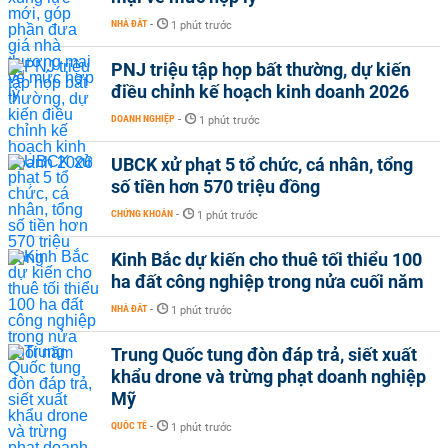
NHÀ ĐẤT
-
1 phút trước
PNJ triệu tập họp bất thường, dự kiến
điều chỉnh kế hoạch kinh doanh 2026
DOANH NGHIỆP
-
1 phút trước
UBCK xử phạt 5 tổ chức, cá nhân, tổng
số tiền hơn 570 triệu đồng
CHỨNG KHOÁN
-
1 phút trước
Kinh Bắc dự kiến cho thuê tối thiểu 100
ha đất công nghiệp trong nửa cuối năm
NHÀ ĐẤT
-
1 phút trước
Trung Quốc tung đòn đáp trả, siết xuất
khẩu drone và trừng phạt doanh nghiệp
Mỹ
QUỐC TẾ
-
1 phút trước