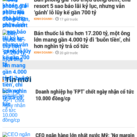
resort 5 sao báo lãi kỷ lục, nhưng vẫn
‘gánh’ lỗ lũy kế gần 700 tỷ
KINH DOANH
-
17 giờ trước
Bán thuốc lá thu hơn 17.200 tỷ, một ông
lớn mang gần 4.000 tỷ đi ‘buôn tiền’, chi
hơn nghìn tỷ trả cổ tức
KINH DOANH
-
20 giờ trước
Tin mới
Doanh nghiệp họ 'FPT' chốt ngày nhận cổ tức
10.000 đồng/cp
CEO ngân hàng lớn nhất nước Mỹ: ‘Nợ margin