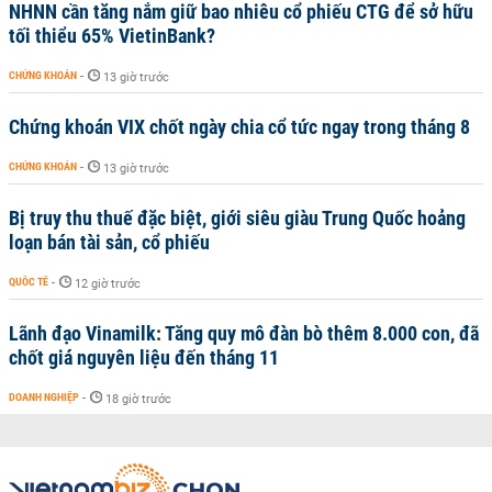
NHNN cần tăng nắm giữ bao nhiêu cổ phiếu CTG để sở hữu
tối thiểu 65% VietinBank?
CHỨNG KHOÁN
-
13 giờ trước
Chứng khoán VIX chốt ngày chia cổ tức ngay trong tháng 8
CHỨNG KHOÁN
-
13 giờ trước
Bị truy thu thuế đặc biệt, giới siêu giàu Trung Quốc hoảng
loạn bán tài sản, cổ phiếu
QUỐC TẾ
-
12 giờ trước
Lãnh đạo Vinamilk: Tăng quy mô đàn bò thêm 8.000 con, đã
chốt giá nguyên liệu đến tháng 11
DOANH NGHIỆP
-
18 giờ trước