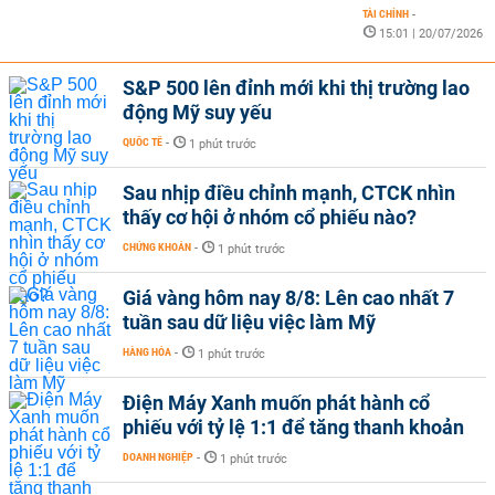
TÀI CHÍNH
-
15:01 | 20/07/2026
S&P 500 lên đỉnh mới khi thị trường lao
động Mỹ suy yếu
QUỐC TẾ
-
1 phút trước
Sau nhịp điều chỉnh mạnh, CTCK nhìn
thấy cơ hội ở nhóm cổ phiếu nào?
CHỨNG KHOÁN
-
1 phút trước
Giá vàng hôm nay 8/8: Lên cao nhất 7
tuần sau dữ liệu việc làm Mỹ
HÀNG HÓA
-
1 phút trước
Điện Máy Xanh muốn phát hành cổ
phiếu với tỷ lệ 1:1 để tăng thanh khoản
DOANH NGHIỆP
-
1 phút trước