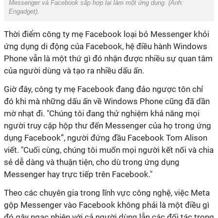
Messenger và Facebook sắp hợp lại làm một ứng dụng. (Ảnh:
Engadget
).
Thời điểm công ty mẹ Facebook loại bỏ Messenger khỏi
ứng dụng di động của Facebook, hệ điều hành Windows
Phone vẫn là một thứ gì đó nhận được nhiều sự quan tâm
của người dùng và tạo ra nhiều dấu ấn.
Giờ đây, công ty mẹ Facebook đang đảo ngược tôn chỉ
đó khi mà những dấu ấn về Windows Phone cũng đã dần
mờ nhạt đi. "Chúng tôi đang thử nghiệm khả năng mọi
người truy cập hộp thư đến Messenger của họ trong ứng
dụng Facebook”, người đứng đầu Facebook Tom Alison
viết. "Cuối cùng, chúng tôi muốn mọi người kết nối và chia
sẻ dễ dàng và thuận tiện, cho dù trong ứng dụng
Messenger hay trực tiếp trên Facebook."
Theo các chuyên gia trong lĩnh vực công nghệ, việc Meta
gộp Messenger vào Facebook không phải là một điều gì
đó gây ngạc nhiên với cả người dùng lẫn các đối tác trong