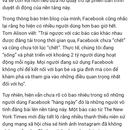
và sẽ còn vui hơn nếu đưa nó quay trở lại phiên bản trình
duyệt di động của nền tảng này.
Trong thông báo trên blog của mình, Facebook cũng nhắc
lại rằng họ hiện có nhiều người dùng hơn bao giờ hết.
Tom Alison viết: “Trái ngược với các báo cáo khác nhau
được đăng tải trong thời gian qua, Facebook chưa “chết”
và cũng chưa tới lúc “chết”. Thực tế, chúng tôi đang
“sống” và phát triển với khoảng 2 tỷ người dùng hoạt
động mỗi ngày. Mọi người đang sử dụng Facebook
không chỉ để kết nối với bạn bè và gia đình mà còn để
khám phá và tham gia vào những điều quan trọng nhất
đối với họ”.
Tuy nhiên, hiện vẫn chưa rõ có bao nhiêu trong số những
người dùng Facebook “hàng ngày” đó là những người vô
tình đăng bài lên nền tảng này. Một báo cáo từ The New
York Times mới đây tiết lộ rằng nhiều thanh thiếu niên sử
dụng mạng xã hội chia sẻ hình ảnh Instagram đã không