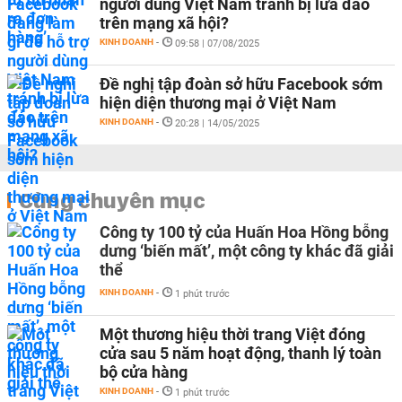
người dùng Việt Nam tránh bị lừa đảo
trên mạng xã hội?
KINH DOANH
-
09:58 | 07/08/2025
Đề nghị tập đoàn sở hữu Facebook sớm
hiện diện thương mại ở Việt Nam
KINH DOANH
-
20:28 | 14/05/2025
Cùng chuyên mục
Công ty 100 tỷ của Huấn Hoa Hồng bỗng
dưng ‘biến mất’, một công ty khác đã giải
thể
KINH DOANH
-
1 phút trước
Một thương hiệu thời trang Việt đóng
cửa sau 5 năm hoạt động, thanh lý toàn
bộ cửa hàng
KINH DOANH
-
1 phút trước