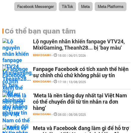
Facebook Messenger
TikTok
Meta
Meta Platforms
Có thể bạn quan tâm
Lộ nguyên nhân khiến fanpage VTV24,
MixiGaming, Theanh28... bị 'bay màu'
KINH DOANH
-
18:00 | 06/01/2026
Fanpage Facebook có tích xanh thể hiện
sự chính chủ chứ không phải uy tín
KINH DOANH
-
17:18 | 13/08/2025
‘Meta là nền tảng duy nhất tại Việt Nam
có thể chuyển đổi từ tin nhắn ra đơn
hàng’
KINH DOANH
-
08:00 | 08/08/2025
Meta và Facebook đang làm gì để hỗ trợ