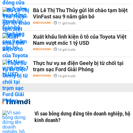
Bà Lê Thị Thu Thủy gửi lời chào tạm biệt
VinFast sau 9 năm gắn bó
KINH DOANH
-
11 giờ trước
Xuất khẩu linh kiện ô tô của Toyota Việt
Nam vượt mốc 1 tỷ USD
KINH DOANH
-
14 giờ trước
Thực hư vụ xe điện Geely bị từ chối tại
trạm sạc Ford Giải Phóng
KINH DOANH
-
14 giờ trước
Tin mới
Vì sao bỗng dưng đứng tên doanh nghiệp, hộ
kinh doanh?