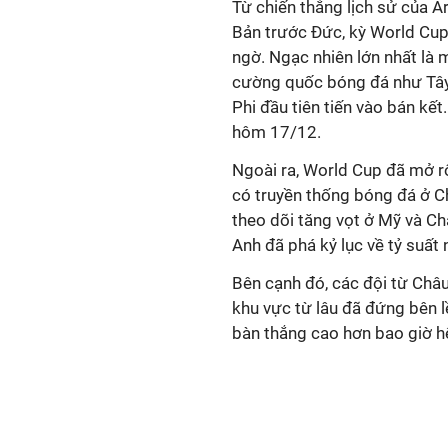
Từ chiến thắng lịch sử của A
Bản trước Đức, kỳ World Cup 
ngờ. Ngạc nhiên lớn nhất là 
cường quốc bóng đá như Tây 
Phi đầu tiên tiến vào bán kế
hôm 17/12.
Ngoài ra, World Cup đã mở r
có truyền thống bóng đá ở C
theo dõi tăng vọt ở Mỹ và Ch
Anh đã phá kỷ lục về tỷ suất
Bên cạnh đó, các đội từ Châ
khu vực từ lâu đã đứng bên l
bàn thắng cao hơn bao giờ h