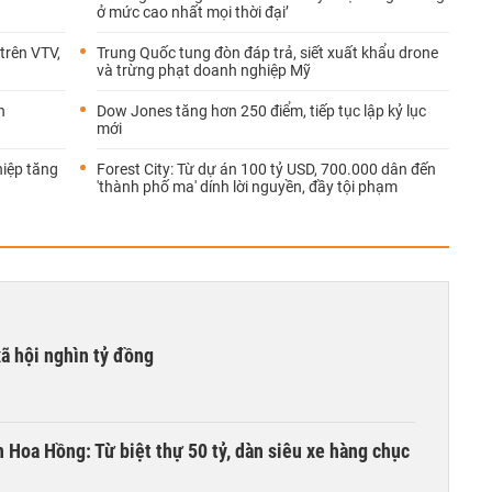
ở mức cao nhất mọi thời đại’
trên VTV,
Trung Quốc tung đòn đáp trả, siết xuất khẩu drone
và trừng phạt doanh nghiệp Mỹ
n
Dow Jones tăng hơn 250 điểm, tiếp tục lập kỷ lục
mới
hiệp tăng
Forest City: Từ dự án 100 tỷ USD, 700.000 dân đến
'thành phố ma' dính lời nguyền, đầy tội phạm
xã hội nghìn tỷ đồng
n Hoa Hồng: Từ biệt thự 50 tỷ, dàn siêu xe hàng chục