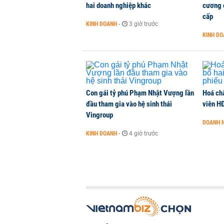
hai doanh nghiệp khác
cương đ
cấp
KINH DOANH
-
3 giờ trước
KINH D
Con gái tỷ phú Phạm Nhật Vượng lần
Hoá ch
đầu tham gia vào hệ sinh thái
viên H
Vingroup
DOANH 
KINH DOANH
-
4 giờ trước