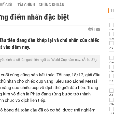
HẾ GIỚI
TÀI CHÍNH - CHỨNG KHOÁN
T
ng điểm nhấn đặc biệt
ầu tiên đang dần khép lại và chủ nhân của chiếc
t vào đêm nay.
ết định ai sẽ là người lên ngôi tại World Cup năm nay. (Ảnh:
Sky
cuối cùng cũng sắp kết thúc. Tối nay, 18/12, giải đấu
chủ nhân cho chiếc cúp vàng. Siêu sao Lionel Messi
 nâng cao chiếc cúp vô địch thế giới đầu tiên. Trong
ng kim vô địch là Pháp đang từng bước trở thành
h chức vô địch liên tiếp.
 bóng đá toàn cầu đã có cơ hội được trải nghiệm