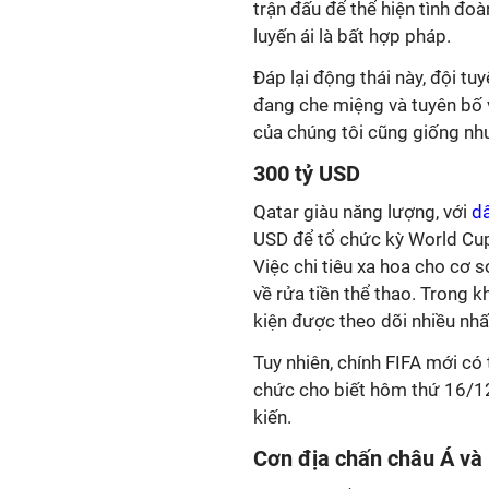
trận đấu để thể hiện tình đo
luyến ái là bất hợp pháp.
Đáp lại động thái này, đội t
đang che miệng và tuyên bố 
của chúng tôi cũng giống như
300 tỷ USD
Qatar giàu năng lượng, với
dâ
USD để tổ chức kỳ World Cup 
Việc chi tiêu xa hoa cho cơ 
về rửa tiền thể thao. Trong 
kiện được theo dõi nhiều nhấ
Tuy nhiên, chính FIFA mới có t
chức cho biết hôm thứ 16/12
kiến.
Cơn địa chấn châu Á và