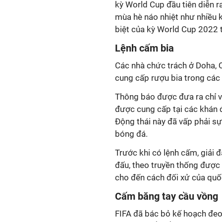
kỳ World Cup đầu tiên diễn r
mùa hè náo nhiệt như nhiều 
biệt của kỳ World Cup 2022 t
Lệnh cấm bia
Các nhà chức trách ở Doha, Q
cung cấp rượu bia trong các
Thông báo được đưa ra chỉ và
được cung cấp tại các khán đ
Động thái này đã vấp phải sự
bóng đá.
Trước khi có lệnh cấm, giải đấ
đấu, theo truyền thống được
cho đến cách đối xử của quố
Cấm băng tay cầu vồng
FIFA đã bác bỏ kế hoạch đeo