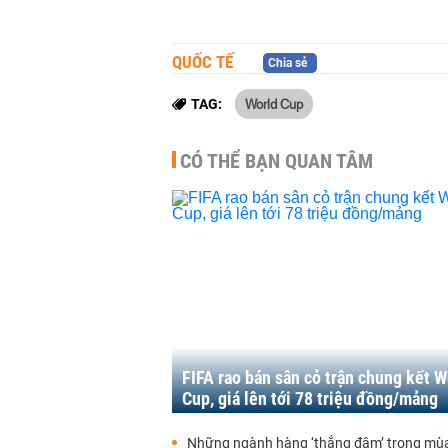
QUỐC TẾ
Chia sẻ
World Cup
TAG:
CÓ THỂ BẠN QUAN TÂM
FIFA rao bán sân cỏ trận chung kết W
Cup, giá lên tới 78 triệu đồng/mảng
Những ngành hàng ‘thắng đậm’ trong mù