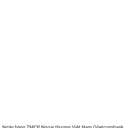
Ngân hàng TMCP Ngoại thương Việt Nam (Vietcombank