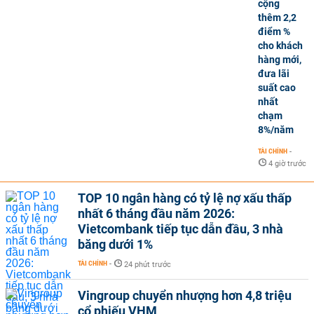
cộng
thêm 2,2
điểm %
cho khách
hàng mới,
đưa lãi
suất cao
nhất
chạm
8%/năm
TÀI CHÍNH
-
4 giờ trước
TOP 10 ngân hàng có tỷ lệ nợ xấu thấp
nhất 6 tháng đầu năm 2026:
Vietcombank tiếp tục dẫn đầu, 3 nhà
băng dưới 1%
TÀI CHÍNH
-
24 phút trước
Vingroup chuyển nhượng hơn 4,8 triệu
cổ phiếu VHM