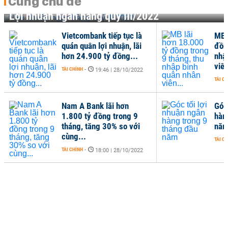
Cùng chủ đề
Lợi nhuận ngân hàng quý III/2022
Vietcombank tiếp tục là
MB 
quán quân lợi nhuận, lãi
đồn
hơn 24.900 tỷ đồng...
nhậ
viên
TÀI CHÍNH
-
19:46 | 28/10/2022
TÀI C
Nam A Bank lãi hơn
Góc
1.800 tỷ đồng trong 9
hàn
tháng, tăng 30% so với
nă
cùng...
TÀI C
TÀI CHÍNH
-
18:00 | 28/10/2022