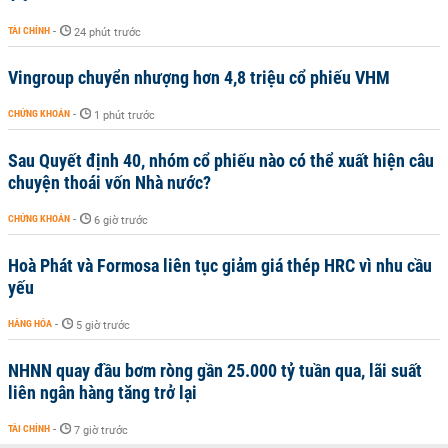
TÀI CHÍNH
-
24 phút trước
Vingroup chuyển nhượng hơn 4,8 triệu cổ phiếu VHM
CHỨNG KHOÁN
-
1 phút trước
Sau Quyết định 40, nhóm cổ phiếu nào có thể xuất hiện câu
chuyện thoái vốn Nhà nước?
CHỨNG KHOÁN
-
6 giờ trước
Hoà Phát và Formosa liên tục giảm giá thép HRC vì nhu cầu
yếu
HÀNG HÓA
-
5 giờ trước
NHNN quay đầu bơm ròng gần 25.000 tỷ tuần qua, lãi suất
liên ngân hàng tăng trở lại
TÀI CHÍNH
-
7 giờ trước