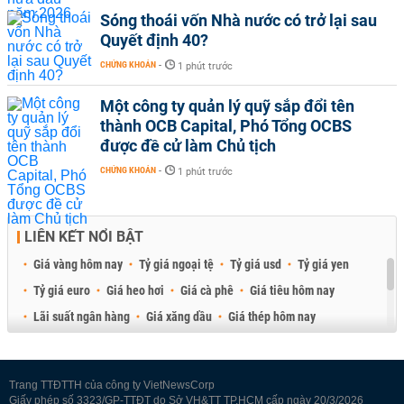
Sóng thoái vốn Nhà nước có trở lại sau
Quyết định 40?
CHỨNG KHOÁN
-
1 phút trước
Một công ty quản lý quỹ sắp đổi tên
thành OCB Capital, Phó Tổng OCBS
được đề cử làm Chủ tịch
CHỨNG KHOÁN
-
1 phút trước
LIÊN KẾT NỔI BẬT
Giá vàng hôm nay
Tỷ giá ngoại tệ
Tỷ giá usd
Tỷ giá yen
Tỷ giá euro
Giá heo hơi
Giá cà phê
Giá tiêu hôm nay
Lãi suất ngân hàng
Giá xăng dầu
Giá thép hôm nay
Giá sầu riêng
Giá thịt heo
Giá gạo
Giá cao su
Best Retail Brokers
Diễn đàn đầu tư Việt Nam 2026
Trang TTĐTTH của công ty VietNewsCorp
Giấy phép số 3323/GP-TTĐT do Sở VH&TT TP.HCM cấp ngày 20/3/2026