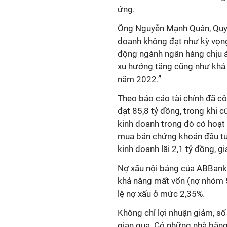
ứng.
Ông Nguyễn Mạnh Quân, Quyề
doanh không đạt như kỳ vọng 
động ngành ngân hàng chịu á
xu hướng tăng cũng như khả n
năm 2022.”
Theo báo cáo tài chính đã cô
đạt 85,8 tỷ đồng, trong khi 
kinh doanh trong đó có hoạt 
mua bán chứng khoán đầu tư 
kinh doanh lãi 2,1 tỷ đồng, 
Nợ xấu nội bảng của ABBank 
khả năng mất vốn (nợ nhóm 
lệ nợ xấu ở mức 2,35%.
Không chỉ lợi nhuận giảm, s
gian qua. Có những nhà băng 