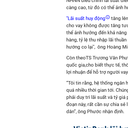
NHNN điều chỉnh lãi suất điều
càng cao, từ đó có thể ảnh 
"Lãi suất huy động
tăng lên
cho vay không được tăng tư
thể ảnh hưởng đến khả năng 
hàng, tỷ lệ thu nhập lãi thuầ
hướng co lại", ông Hoàng Mi
Còn theoTS Trương Văn Phước
quốc gia,cho biết thực tế, t
lợi nhuận để hỗ trợ người vay
“Tôi tin rằng, hệ thống ngân
quá nhiều thời gian tới. Chú
phải duy trì lãi suất và tỷ g
đoạn này, rất cần sự chia sẻ
dân”, ông Phước nhận định.