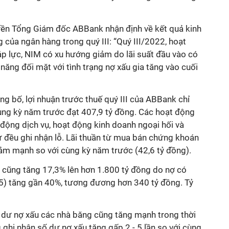
n Tổng Giám đốc ABBank nhận định về kết quả kinh
của ngân hàng trong quý III: “Quý III/2022, hoạt
p lực, NIM có xu hướng giảm do lãi suất đầu vào có
ăng đối mặt với tình trạng nợ xấu gia tăng vào cuối
ng bố, lợi nhuận trước thuế quý III của ABBank chỉ
cùng kỳ năm trước đạt 407,9 tỷ đồng. Các hoạt động
động dịch vụ, hoạt động kinh doanh ngoại hối và
đều ghi nhận lỗ. Lãi thuần từ mua bán chứng khoán
giảm mạnh so với cùng kỳ năm trước (42,6 tỷ đồng).
cũng tăng 17,3% lên hơn 1.800 tỷ đồng do nợ có
5) tăng gần 40%, tương đương hơn 340 tỷ đồng. Tỷ
ố dư nợ xấu các nhà băng cũng tăng mạnh trong thời
ghi nhận số dư nợ xấu tăng gấp 2 - 5 lần so với cùng