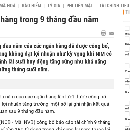
 MÃ HOÁ
BẢO HIỂM
TỶ GIÁ
PHI TIỀN MẶT
TÀI CHÍNH TIÊ
T
n hàng trong 9 tháng đầu năm
g đầu năm của các ngân hàng đã được công bố,
àng không đạt lợi nhuận như kỳ vọng khi NIM có
ảnh lãi suất huy động tăng cũng như khả năng
những tháng cuối năm.
ầu năm của các ngân hàng lần lượt được công bố.
lợi nhuận tăng trưởng, một số lại ghi nhận kết quả
uan sau 9 tháng đầu năm.
CB - Mã: NVB) công bố báo cáo tài chính 9 tháng
uế gần 180 tỷ đồng trong khi cùng kỳ năm trước lãi