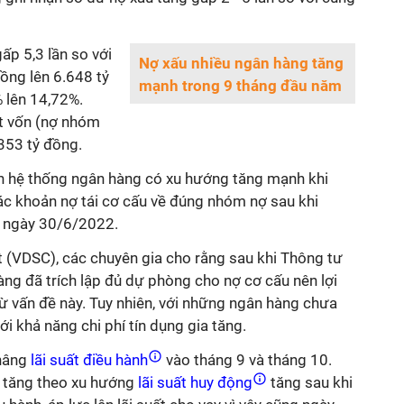
ấp 5,3 lần so với
Nợ xấu nhiều ngân hàng tăng
ồng lên 6.648 tỷ
mạnh trong 9 tháng đầu năm
% lên 14,72%.
t vốn (nợ nhóm
.353 tỷ đồng.
n hệ thống ngân hàng có xu hướng tăng mạnh khi
ác khoản nợ tái cơ cấu về đúng nhóm nợ sau khi
o ngày 30/6/2022.
(VDSC), các chuyên gia cho rằng sau khi Thông tư
hàng đã trích lập đủ dự phòng cho nợ cơ cấu nên lợi
ừ vấn đề này. Tuy nhiên, với những ngân hàng chưa
với khả năng chi phí tín dụng gia tăng.
nâng
lãi suất điều hành
vào tháng 9 và tháng 10.
ào tăng theo xu hướng
lãi suất huy động
tăng sau khi