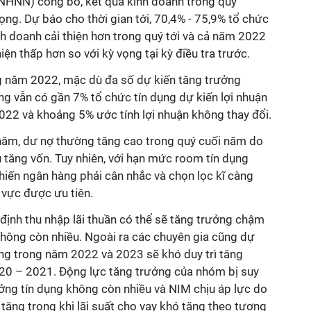
HNN) công bố, kết quả kinh doanh trong quý
ng. Dự báo cho thời gian tới, 70,4% - 75,9% tổ chức
inh doanh cải thiện hơn trong quý tới và cả năm 2022
ện thấp hơn so với kỳ vọng tại kỳ điều tra trước.
ng năm 2022, mặc dù đa số dự kiến tăng trưởng
 vẫn có gần 7% tổ chức tín dụng dự kiến lợi nhuận
22 và khoảng 5% ước tính lợi nhuận không thay đổi.
năm, dư nợ thường tăng cao trong quý cuối năm do
 tăng vốn. Tuy nhiên, với hạn mức room tín dụng
iến ngân hàng phải cân nhắc và chọn lọc kĩ càng
 vực được ưu tiên.
ịnh thu nhập lãi thuần có thể sẽ tăng trưởng chậm
không còn nhiều. Ngoài ra các chuyên gia cũng dự
ng trong năm 2022 và 2023 sẽ khó duy trì tăng
20 – 2021. Động lực tăng trưởng của nhóm bị suy
ởng tín dụng không còn nhiều và NIM chịu áp lực do
 tăng trong khi lãi suất cho vay khó tăng theo tương