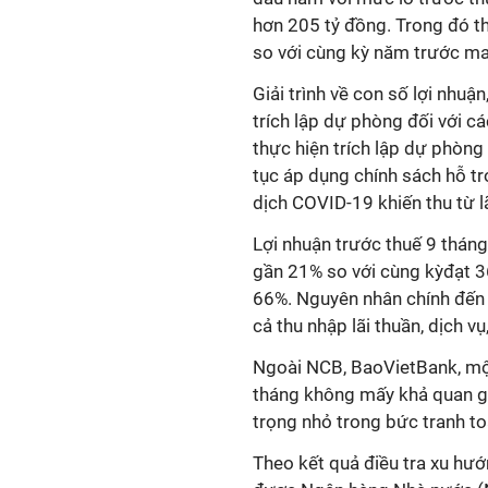
hơn 205 tỷ đồng. Trong đó th
so với cùng kỳ năm trước ma
Giải trình về con số lợi nhuậ
trích lập dự phòng đối với c
thực hiện trích lập dự phòng
tục áp dụng chính sách hỗ tr
dịch COVID-19 khiến thu từ l
Lợi nhuận trước thuế 9 thán
gần 21% so với cùng kỳđạt 36,
66%. Nguyên nhân chính đến 
cả thu nhập lãi thuần, dịch v
Ngoài NCB, BaoVietBank, một
tháng không mấy khả quan gi
trọng nhỏ trong bức tranh t
Theo kết quả điều tra xu hư