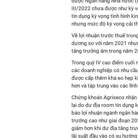
được Ngân hàng Nhà nước (N
III/2022 chưa được như kỳ vọ
tín dụng kỳ vọng tình hình k
nhưng mức độ kỳ vọng cải thi
Về lợi nhuận trước thuế tro
dương so với năm 2021 nhưng
tăng trưởng âm trong năm 20
Trong quý IV cao điểm cuối 
các doanh nghiệp có nhu cầu
được cấp thêm khá eo hẹp kh
hơn và tập trung vào các lĩnh
Chứng khoán Agriseco nhận đ
lại do dư địa room tín dụng 
báo lợi nhuận ngành ngân hà
trưởng cao như giai đoạn 20
giảm hơn khi dư địa tăng trư
lãi suất đầu vào có xu hướng