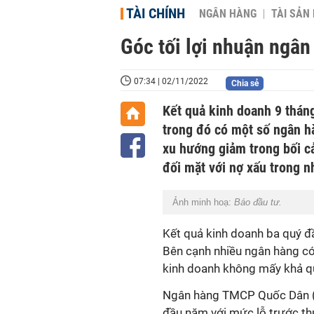
TÀI CHÍNH
NGÂN HÀNG
TÀI SẢN
Góc tối lợi nhuận ngâ
07:34 | 02/11/2022
Chia sẻ
Kết quả kinh doanh 9 thán
trong đó có một số ngân h
xu hướng giảm trong bối c
đối mặt với nợ xấu trong 
Ảnh minh hoạ:
Báo đầu tư.
Kết quả kinh doanh ba quý đ
Bên cạnh nhiều ngân hàng có 
kinh doanh không mấy khả q
Ngân hàng TMCP Quốc Dân (N
đầu năm với mức lỗ trước th