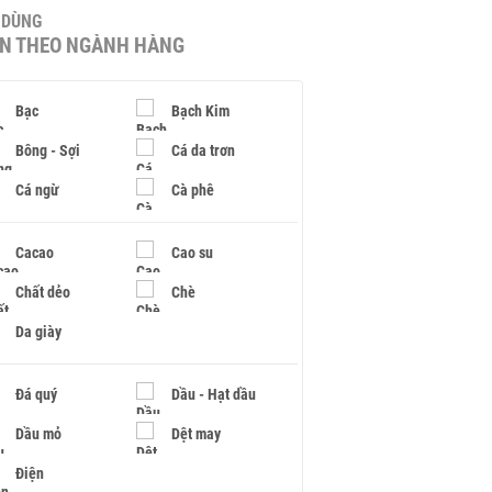
U DÙNG
IN THEO NGÀNH HÀNG
Bạc
Bạch Kim
Bông - Sợi
Cá da trơn
Cá ngừ
Cà phê
Cacao
Cao su
Chất dẻo
Chè
Da giày
Đá quý
Dầu - Hạt dầu
Dầu mỏ
Dệt may
Điện