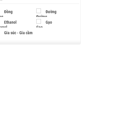
Đồng
Đường
Ethanol
Gạo
Gia súc - Gia cầm
Giấy
Gỗ
Hạt điều
Hồ tiêu - Hạt tiêu
Khí đốt
Kim loại khác
Mắc ca
Muối
Ngũ cốc
Nhựa - Hạt nhựa
Palladium
Phân bón