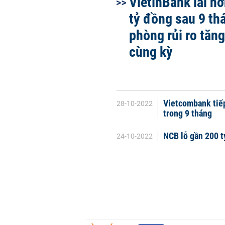
VietinBank lãi h
tỷ đồng sau 9 th
phòng rủi ro tăng
cùng kỳ
Vietcombank tiếp
28-10-2022
trong 9 tháng
NCB lỗ gần 200 tỷ
24-10-2022