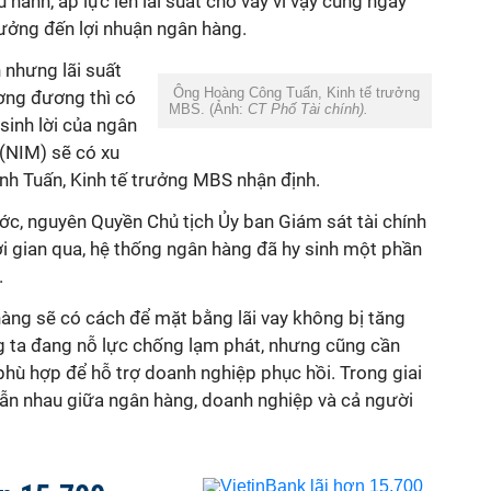
 hành, áp lực lên lãi suất cho vay vì vậy cũng ngày
hưởng đến lợi nhuận ngân hàng.
 nhưng lãi suất
Ông Hoàng Công Tuấn, Kinh tế trưởng
ơng đương thì có
MBS. (Ảnh:
CT Phố Tài chính).
sinh lời của ngân
n (NIM) sẽ có xu
nh Tuấn, Kinh tế trưởng MBS nhận định.
, nguyên Quyền Chủ tịch Ủy ban Giám sát tài chính
hời gian qua, hệ thống ngân hàng đã hy sinh một phần
.
 hàng sẽ có cách để mặt bằng lãi vay không bị tăng
ng ta đang nỗ lực chống lạm phát, nhưng cũng cần
iá phù hợp để hỗ trợ doanh nghiệp phục hồi. Trong giai
 lẫn nhau giữa ngân hàng, doanh nghiệp và cả người