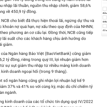
u nhập lãi thuần, nguồn thu nhập chính, giảm 58,6%
ng về 450,9 tỷ đồng.
n, NCB cho biết đã thực hiện thoái lãi, ngừng dự thu và
ác khoản nợ quá hạn, nợ xấu theo quy định của NHNN;
 theo phương án cơ cấu lại. Đồng thời, NCB cũng tiếp
ợ lãi suất cho các khách hàng chịu ảnh hưởng do
ãi giảm.
g của Ngân hàng Bảo Việt (BaoVietBank) cũng giảm
2 tỷ đồng, riêng trong quý III, lợi nhuận giảm hơn
từ sự sụt giảm thu nhập từ nhiều mảng kinh doanh
ụ, kinh doanh ngoại hối (trong 9 tháng).
 số ngân hàng cũng ghi nhận lợi nhuận luỹ kế 9
ảm 37% và 41% so với cùng kỳ, mặc dù chỉ chiếm tỷ
oàn ngành.
ớng kinh doanh của các tổ chức tín dụng quý IV/2022