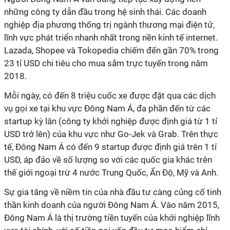
những công ty dẫn đầu trong hệ sinh thái. Các doanh
nghiệp địa phương thống trị ngành thương mại điện tử,
lĩnh vực phát triển nhanh nhất trong nền kinh tế internet.
Lazada, Shopee và Tokopedia chiếm đến gần 70% trong
23 tỉ USD chi tiêu cho mua sắm trực tuyến trong năm
2018.
Mỗi ngày, có đến 8 triệu cuốc xe được đặt qua các dịch
vụ gọi xe tại khu vực Đông Nam Á, đa phần đến từ các
startup kỳ lân (công ty khởi nghiệp được định giá từ 1 tỉ
USD trở lên) của khu vực như Go-Jek và Grab. Trên thực
tế, Đông Nam Á có đến 9 startup được định giá trên 1 tỉ
USD, áp đảo về số lượng so với các quốc gia khác trên
thế giới ngoại trừ 4 nước Trung Quốc, Ấn Độ, Mỹ và Anh.
Sự gia tăng về niềm tin của nhà đầu tư càng củng cố tinh
thần kinh doanh của người Đông Nam Á. Vào năm 2015,
Đông Nam Á là thị trường tiền tuyến của khởi nghiệp lĩnh