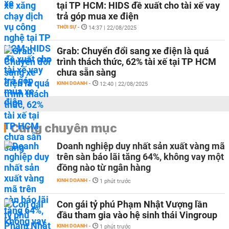
tại TP HCM: HIDS đề xuất cho tài xế vay
trả góp mua xe điện
THỜI SỰ
-
14:37 | 22/08/2025
Grab: Chuyển đổi sang xe điện là quá
trình thách thức, 62% tài xế tại TP HCM
chưa sẵn sàng
KINH DOANH
-
12:40 | 22/08/2025
Cùng chuyên mục
Doanh nghiệp duy nhất sản xuất vàng mã
trên sàn báo lãi tăng 64%, không vay một
đồng nào từ ngân hàng
KINH DOANH
-
1 phút trước
Con gái tỷ phú Phạm Nhật Vượng lần
đầu tham gia vào hệ sinh thái Vingroup
KINH DOANH
-
1 phút trước