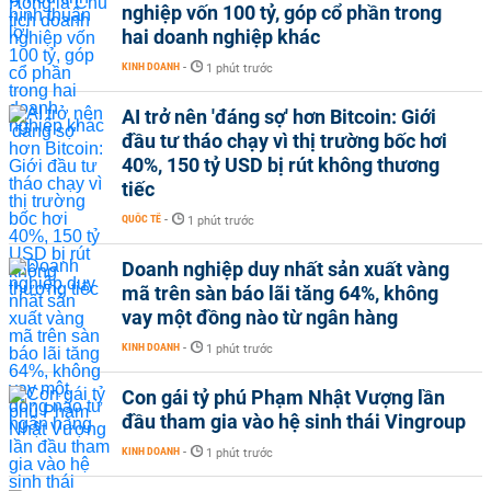
nghiệp vốn 100 tỷ, góp cổ phần trong
hai doanh nghiệp khác
KINH DOANH
-
1 phút trước
AI trở nên 'đáng sợ' hơn Bitcoin: Giới
đầu tư tháo chạy vì thị trường bốc hơi
40%, 150 tỷ USD bị rút không thương
tiếc
QUỐC TẾ
-
1 phút trước
Doanh nghiệp duy nhất sản xuất vàng
mã trên sàn báo lãi tăng 64%, không
vay một đồng nào từ ngân hàng
KINH DOANH
-
1 phút trước
Con gái tỷ phú Phạm Nhật Vượng lần
đầu tham gia vào hệ sinh thái Vingroup
KINH DOANH
-
1 phút trước