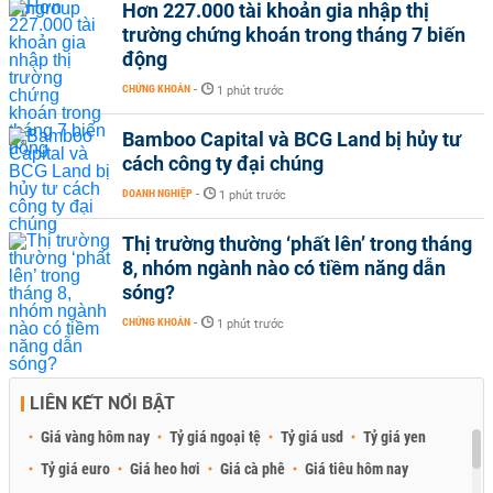
Hơn 227.000 tài khoản gia nhập thị
trường chứng khoán trong tháng 7 biến
động
CHỨNG KHOÁN
-
1 phút trước
Bamboo Capital và BCG Land bị hủy tư
cách công ty đại chúng
DOANH NGHIỆP
-
1 phút trước
Thị trường thường ‘phất lên’ trong tháng
8, nhóm ngành nào có tiềm năng dẫn
sóng?
CHỨNG KHOÁN
-
1 phút trước
LIÊN KẾT NỔI BẬT
Giá vàng hôm nay
Tỷ giá ngoại tệ
Tỷ giá usd
Tỷ giá yen
Tỷ giá euro
Giá heo hơi
Giá cà phê
Giá tiêu hôm nay