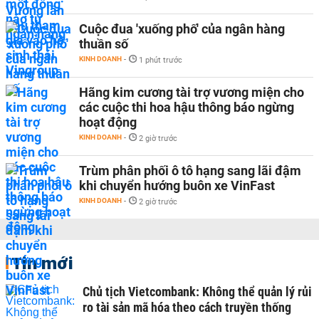
Cuộc đua 'xuống phố' của ngân hàng
thuần số
KINH DOANH
-
1 phút trước
Hãng kim cương tài trợ vương miện cho
các cuộc thi hoa hậu thông báo ngừng
hoạt động
KINH DOANH
-
2 giờ trước
Trùm phân phối ô tô hạng sang lãi đậm
khi chuyển hướng buôn xe VinFast
KINH DOANH
-
2 giờ trước
Tin mới
Chủ tịch Vietcombank: Không thể quản lý rủi
ro tài sản mã hóa theo cách truyền thống