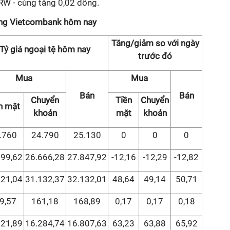
KRW - cùng tăng 0,02 đồng.
hàng Vietcombank hôm nay
Tăng/giảm so với ngày
Tỷ giá ngoại tệ hôm nay
trước đó
Mua
Mua
Bán
Bán
Chuyển
Tiền
Chuyển
n mặt
khoản
mặt
khoản
.760
24.790
25.130
0
0
0
399,62
26.666,28
27.847,92
-12,16
-12,29
-12,82
821,04
31.132,37
32.132,01
48,64
49,14
50,71
9,57
161,18
168,89
0,17
0,17
0,18
121,89
16.284,74
16.807,63
63,23
63,88
65,92