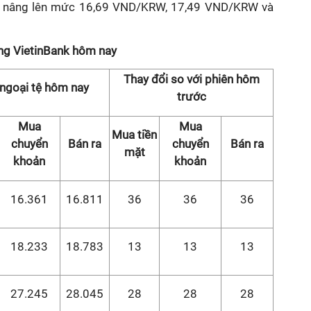
g, nâng lên mức 16,69 VND/KRW, 17,49 VND/KRW và
àng VietinBank hôm nay
Thay đổi so với phiên hôm
 ngoại tệ hôm nay
trước
Mua
Mua
Mua tiền
chuyển
Bán ra
chuyển
Bán ra
mặt
khoản
khoản
16.361
16.811
36
36
36
18.233
18.783
13
13
13
27.245
28.045
28
28
28