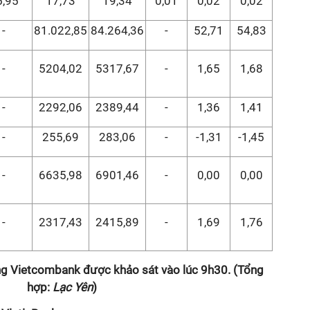
5,95
17,73
19,34
0,01
0,02
0,02
-
81.022,85
84.264,36
-
52,71
54,83
-
5204,02
5317,67
-
1,65
1,68
-
2292,06
2389,44
-
1,36
1,41
-
255,69
283,06
-
-1,31
-1,45
-
6635,98
6901,46
-
0,00
0,00
-
2317,43
2415,89
-
1,69
1,76
àng Vietcombank được khảo sát vào lúc 9h30. (Tổng
hợp:
Lạc Yên
)