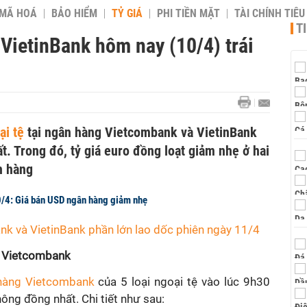
 MÃ HOÁ
BẢO HIỂM
TỶ GIÁ
PHI TIỀN MẶT
TÀI CHÍNH TIÊ
T
VietinBank hôm nay (10/4) trái
ại tệ
tại ngân hàng Vietcombank và VietinBank
. Trong đó, tỷ giá euro đồng loạt giảm nhẹ ở hai
n hàng
/4: Giá bán USD ngân hàng giảm nhẹ
nk và VietinBank phần lớn lao dốc phiên ngày 11/4
ng Vietcombank
 hàng Vietcombank
của 5 loại ngoại tệ vào lúc 9h30
ông đồng nhất. Chi tiết như sau: