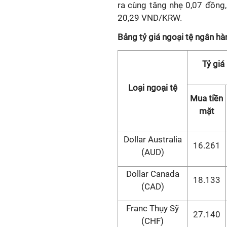
ra cùng tăng nhẹ 0,07 đồn
20,29 VND/KRW.
Bảng tỷ giá ngoại tệ ngân h
Tỷ giá
Loại ngoại tệ
Mua tiền
mặt
Dollar Australia
16.261
(AUD)
Dollar Canada
18.133
(CAD)
Franc Thụy Sỹ
27.140
(CHF)