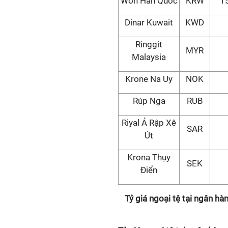
Won Hàn Quốc
KRW
1
Dinar Kuwait
KWD
Ringgit
MYR
Malaysia
Krone Na Uy
NOK
Rúp Nga
RUB
Riyal Ả Rập Xê
SAR
Út
Krona Thụy
SEK
Điển
Tỷ giá ngoại tệ tại ngân h