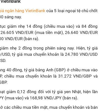
g VietinBank
giá ngân hàng VietinBank
của 5 loại ngoại tệ chủ chốt
h30 sáng nay.
ếp tục giảm nhẹ 14 đồng (chiều mua vào) và 84 đồng
ức 26.605 VND/EUR (mua tiền mặt), 26.640 VND/EUR
00 VND/EUR (bán ra).
giảm nhẹ 2 đồng trong phiên sáng nay. Hiện, tỷ giá
D/USD, tỷ giá mua chuyển khoản là 24.780 VND/USD
USD.
tăng 40 đồng, tỷ giá bảng Anh (GBP) ở chiều mua vào
P, chiều mua chuyển khoản là 31.272 VND/GBP và
GBP.
oạt giảm 0,12 đồng đối với tỷ giá yen Nhật, hiện lần
Y (mua vào) và 168,98 VND/JPY (bán ra).
ở các chiều mua tiền mặt, mua chuyển khoản và bán