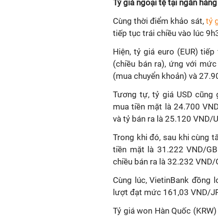
Tỷ giá ngoại tệ tại ngân hàn
Cùng thời điểm khảo sát,
tỷ 
tiếp tục trái chiều vào lúc 9
Hiện, tỷ giá euro (EUR) ti
(chiều bán ra), ứng với m
(mua chuyển khoản) và 27.9
Tương tự, tỷ giá USD cũng 
mua tiền mặt là 24.700 VN
và tỷ bán ra là 25.120 VND/
Trong khi đó, sau khi cùng 
tiền mặt là 31.222 VND/GB
chiều bán ra là 32.232 VND/
Cùng lúc, VietinBank đồng l
lượt đạt mức 161,03 VND/JP
Tỷ giá won Hàn Quốc (KRW) 