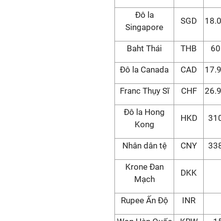
Đô la
SGD
18.
Singapore
Baht Thái
THB
60
Đô la Canada
CAD
17.
Franc Thụy Sĩ
CHF
26.
Đô la Hong
HKD
31
Kong
Nhân dân tệ
CNY
33
Krone Đan
DKK
Mạch
Rupee Ấn Độ
INR