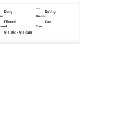
Đồng
Đường
Ethanol
Gạo
Gia súc - Gia cầm
Giấy
Gỗ
Hạt điều
Hồ tiêu - Hạt tiêu
Khí đốt
Kim loại khác
Mắc ca
Muối
Ngũ cốc
Nhựa - Hạt nhựa
Palladium
Phân bón