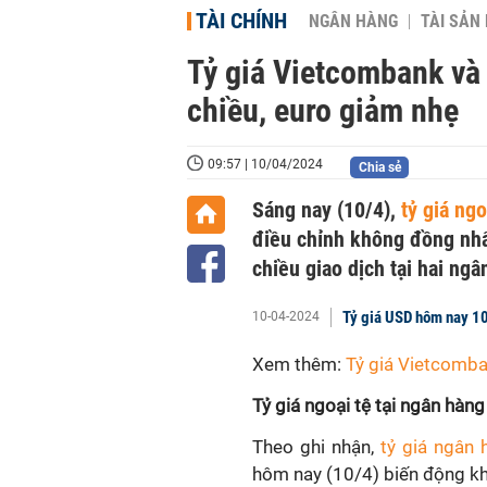
TÀI CHÍNH
NGÂN HÀNG
TÀI SẢN
Tỷ giá Vietcombank và 
chiều, euro giảm nhẹ
09:57 | 10/04/2024
Chia sẻ
Sáng nay (10/4),
tỷ giá ngo
điều chỉnh không đồng nhất
chiều giao dịch tại hai ngâ
Tỷ giá USD hôm nay 10
10-04-2024
Xem thêm:
Tỷ giá Vietcomba
Tỷ giá ngoại tệ tại ngân hà
Theo ghi nhận,
tỷ giá ngân
hôm nay (10/4) biến động kh