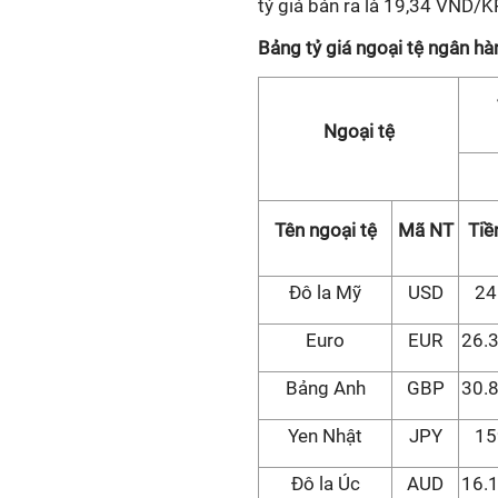
tỷ giá bán ra là 19,34 VND/
Bảng tỷ giá ngoại tệ ngân 
Ngoại tệ
Tên ngoại tệ
Mã NT
Tiề
Đô la Mỹ
USD
24
Euro
EUR
26.
Bảng Anh
GBP
30.
Yen Nhật
JPY
15
Đô la Úc
AUD
16.