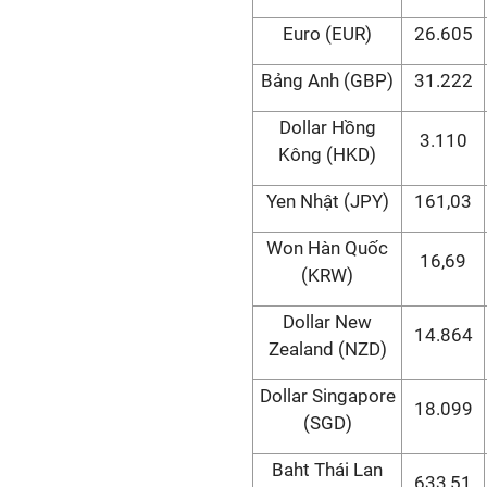
Euro (EUR)
26.605
Bảng Anh (GBP)
31.222
Dollar Hồng
3.110
Kông (HKD)
Yen Nhật (JPY)
161,03
Won Hàn Quốc
16,69
(KRW)
Dollar New
14.864
Zealand (NZD)
Dollar Singapore
18.099
(SGD)
Baht Thái Lan
633,51