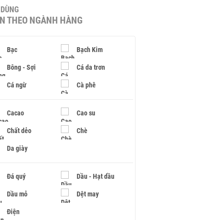
U DÙNG
IN THEO NGÀNH HÀNG
Bạc
Bạch Kim
Bông - Sợi
Cá da trơn
Cá ngừ
Cà phê
Cacao
Cao su
Chất dẻo
Chè
Da giày
Đá quý
Dầu - Hạt dầu
Dầu mỏ
Dệt may
Điện