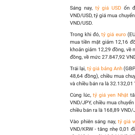
Sáng nay,
tỷ giá USD
ổn đị
VND/USD, tỷ giá mua chuyển 
VND/USD.
Trong khi đó,
tỷ giá euro
(EUR
mua tiền mặt giảm 12,16 đ
khoản giảm 12,29 đồng, về 
đồng, về mức 27.847,92 VN
Trái lại,
tỷ giá bảng Anh
(GBP)
48,64 đồng), chiều mua chu
và chiều bán ra là 32.132,0
Cùng lúc,
tỷ giá yen Nhật
tă
VND/JPY, chiều mua chuyển 
chiều bán ra là 168,89 VND/
Vào phiên sáng nay,
tỷ giá
VND/KRW - tăng nhẹ 0,01 đ