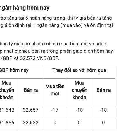
 ngân hàng hôm nay
o tăng tại 5 ngân hàng trong khi tỷ giá bán ra tăng
 giá ổn định tại 1 ngân hàng (mua vào) và ổn định tại
n tỷ giá cao nhất ở chiều mua tiền mặt và ngân
p nhất ở chiều bán ra trong phiên giao dịch hôm nay,
ND/GBP và 32.572 VND/GBP.
 GBP hôm nay
Thay đổi so với hôm qua
Mua
Mua
Mua tiền
chuyển
Bán ra
chuyển
Bán ra
mặt
khoản
khoản
31.642
32.657
-17
-18
-18
31.656
32.632
0
0
0