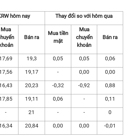
 KRW hôm nay
Thay đổi so với hôm qua
Mua
Mua
Mua tiền
chuyển
Bán ra
chuyển
Bán ra
mặt
khoản
khoản
17,69
19,3
0,05
0,05
0,06
17,56
19,17
-
0,00
0,00
16,43
20,23
-0,32
-0,92
0,88
17,85
19,11
0,06
-
0,11
-
21
-
-
0
16,34
20,84
0,00
0,00
-0,01