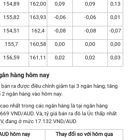
154,89
162,00
0,09
0,09
0,13
155,82
163,93
-0,06
-0,06
0,01
154,51
162,4
-0,08
-0,08
-0,07
155,7
160,58
0,00
0,00
0,00
156,59
161,11
0,02
0,02
0,03
 ngân hàng hôm nay
 bán ra được điều chỉnh giảm tại 3 ngân hàng, tăng
ại 2 ngân hàng vào hôm nay.
 cao nhất trong các ngân hàng là tại ngân hàng
9 VND/AUD. Và, tỷ giá bán ra đô la Úc thấp nhất
IDV, đang ở mức 17.132 VND/AUD.
 AUD hôm nay
Thay đổi so với hôm qua