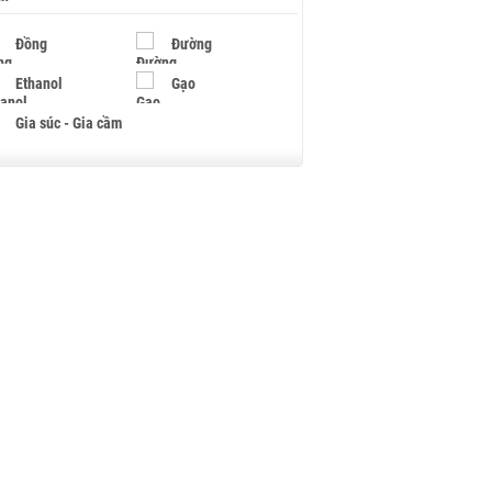
Đồng
Đường
Ethanol
Gạo
Gia súc - Gia cầm
Giấy
Gỗ
Hạt điều
Hồ tiêu - Hạt tiêu
Khí đốt
Kim loại khác
Mắc ca
Muối
Ngũ cốc
Nhựa - Hạt nhựa
Palladium
Phân bón