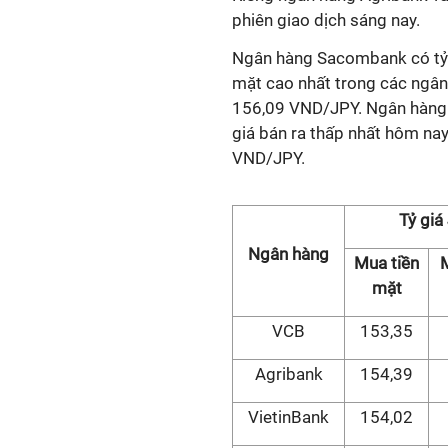
phiên giao dịch sáng nay.
Ngân hàng Sacombank có tỷ 
mặt cao nhất trong các ngân
156,09 VND/JPY. Ngân hàng
giá bán ra thấp nhất hôm na
VND/JPY.
Tỷ giá
Ngân hàng
Mua tiền
mặt
VCB
153,35
Agribank
154,39
VietinBank
154,02