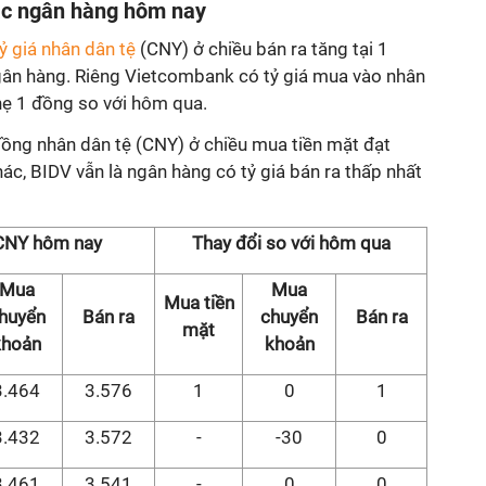
các ngân hàng hôm nay
tỷ giá nhân dân tệ
(CNY) ở chiều bán ra tăng tại 1
ngân hàng. Riêng Vietcombank có tỷ giá mua vào nhân
hẹ 1 đồng so với hôm qua.
đồng nhân dân tệ (CNY) ở chiều mua tiền mặt đạt
, BIDV vẫn là ngân hàng có tỷ giá bán ra thấp nhất
 CNY hôm nay
Thay đổi so với hôm qua
Mua
Mua
Mua tiền
huyển
Bán ra
chuyển
Bán ra
mặt
khoản
khoản
3.464
3.576
1
0
1
3.432
3.572
-
-30
0
3.461
3.541
-
0
0