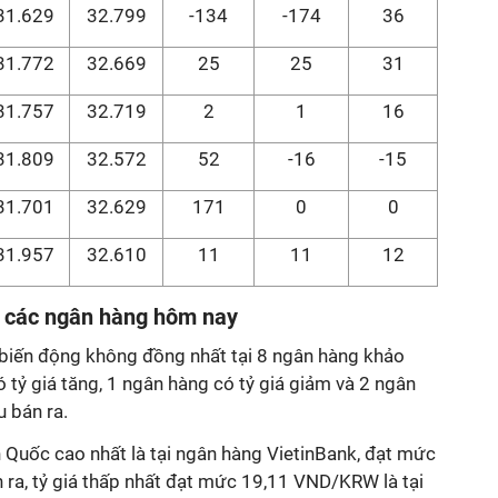
31.629
32.799
-134
-174
36
31.772
32.669
25
25
31
31.757
32.719
2
1
16
31.809
32.572
52
-16
-15
31.701
32.629
171
0
0
31.957
32.610
11
11
12
i các ngân hàng hôm nay
iến động không đồng nhất tại 8 ngân hàng khảo
ó tỷ giá tăng, 1 ngân hàng có tỷ giá giảm và 2 ngân
u bán ra.
 Quốc cao nhất là tại ngân hàng VietinBank, đạt mức
ra, tỷ giá thấp nhất đạt mức 19,11 VND/KRW là tại