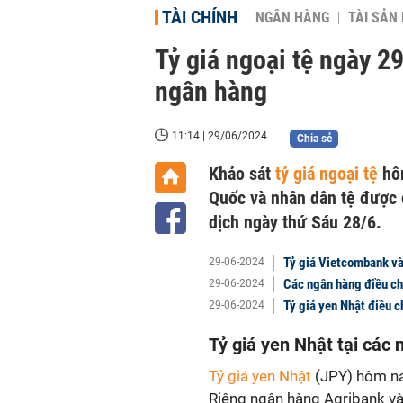
TÀI CHÍNH
NGÂN HÀNG
TÀI SẢN
Tỷ giá ngoại tệ ngày 2
ngân hàng
11:14 | 29/06/2024
Chia sẻ
Khảo sát
tỷ giá ngoại tệ
hôm
Quốc và nhân dân tệ được 
dịch ngày thứ Sáu 28/6.
Tỷ giá Vietcombank và
29-06-2024
Các ngân hàng điều chỉ
29-06-2024
Tỷ giá yen Nhật điều c
29-06-2024
Tỷ giá yen Nhật tại các
Tỷ giá yen Nhật
(JPY) hôm nay
Riêng ngân hàng Agribank và