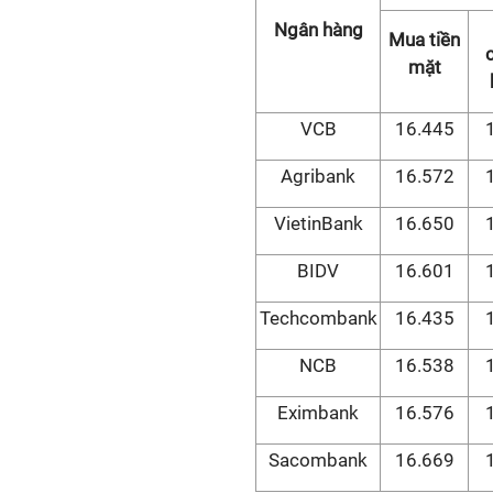
Ngân hàng
Mua tiền
mặt
VCB
16.445
Agribank
16.572
VietinBank
16.650
BIDV
16.601
Techcombank
16.435
NCB
16.538
Eximbank
16.576
Sacombank
16.669