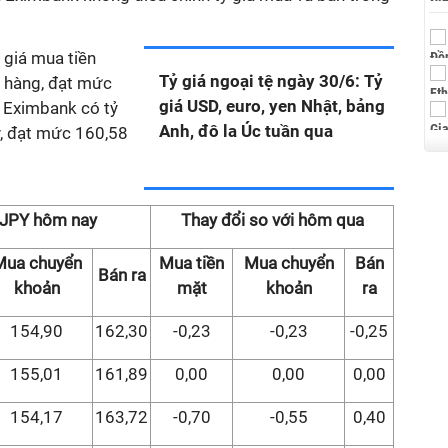
giá mua tiền
Tỷ giá ngoại tệ ngày 30/6: Tỷ
 hàng, đạt mức
giá USD, euro, yen Nhật, bảng
 Eximbank có tỷ
Anh, đô la Úc tuần qua
y, đạt mức 160,58
 JPY hôm nay
Thay đổi so với hôm qua
Mua chuyển
Mua tiền
Mua chuyển
Bán
Bán ra
khoản
mặt
khoản
ra
154,90
162,30
-0,23
-0,23
-0,25
155,01
161,89
0,00
0,00
0,00
154,17
163,72
-0,70
-0,55
0,40