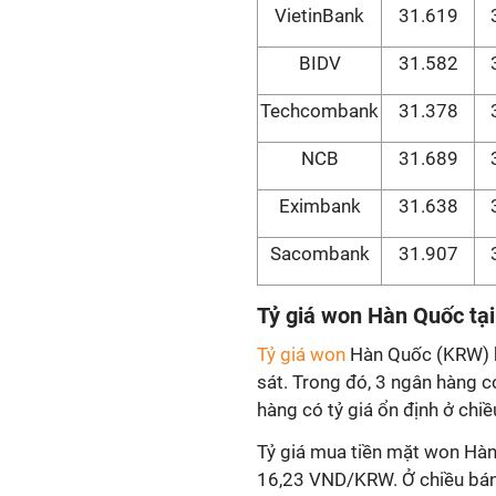
VietinBank
31.619
BIDV
31.582
Techcombank
31.378
NCB
31.689
Eximbank
31.638
Sacombank
31.907
Tỷ giá won Hàn Quốc tạ
Tỷ giá won
Hàn Quốc (KRW) b
sát. Trong đó, 3 ngân hàng c
hàng có tỷ giá ổn định ở chiề
Tỷ giá mua tiền mặt won Hàn
16,23 VND/KRW. Ở chiều bán 