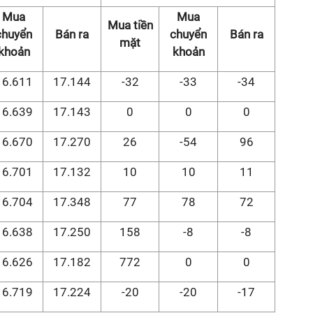
Mua
Mua
Mua tiền
chuyển
Bán ra
chuyển
Bán ra
mặt
khoản
khoản
16.611
17.144
-32
-33
-34
16.639
17.143
0
0
0
16.670
17.270
26
-54
96
16.701
17.132
10
10
11
16.704
17.348
77
78
72
16.638
17.250
158
-8
-8
16.626
17.182
772
0
0
16.719
17.224
-20
-20
-17