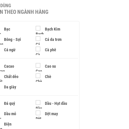
U DÙNG
IN THEO NGÀNH HÀNG
Bạc
Bạch Kim
Bông - Sợi
Cá da trơn
Cá ngừ
Cà phê
Cacao
Cao su
Chất dẻo
Chè
Da giày
Đá quý
Dầu - Hạt dầu
Dầu mỏ
Dệt may
Điện