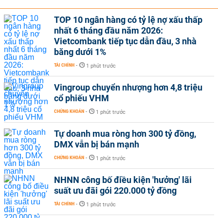
TOP 10 ngân hàng có tỷ lệ nợ xấu thấp
nhất 6 tháng đầu năm 2026:
Vietcombank tiếp tục dẫn đầu, 3 nhà
băng dưới 1%
TÀI CHÍNH
-
1 phút trước
Vingroup chuyển nhượng hơn 4,8 triệu
cổ phiếu VHM
CHỨNG KHOÁN
-
1 phút trước
Tự doanh mua ròng hơn 300 tỷ đồng,
DMX vẫn bị bán mạnh
CHỨNG KHOÁN
-
1 phút trước
NHNN công bố điều kiện 'hưởng' lãi
suất ưu đãi gói 220.000 tỷ đồng
TÀI CHÍNH
-
1 phút trước