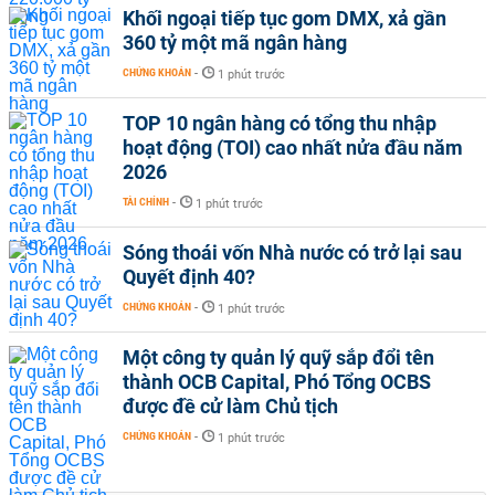
Khối ngoại tiếp tục gom DMX, xả gần
360 tỷ một mã ngân hàng
CHỨNG KHOÁN
-
1 phút trước
TOP 10 ngân hàng có tổng thu nhập
hoạt động (TOI) cao nhất nửa đầu năm
2026
TÀI CHÍNH
-
1 phút trước
Sóng thoái vốn Nhà nước có trở lại sau
Quyết định 40?
CHỨNG KHOÁN
-
1 phút trước
Một công ty quản lý quỹ sắp đổi tên
thành OCB Capital, Phó Tổng OCBS
được đề cử làm Chủ tịch
CHỨNG KHOÁN
-
1 phút trước