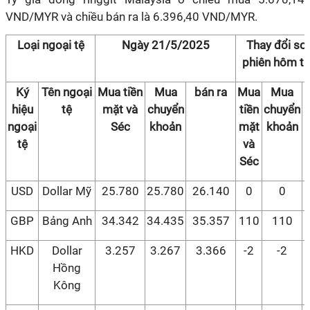
VND/MYR và chiều bán ra là 6.396,40 VND/MYR.
Loại ngoại tệ
Ngày 21/5/2025
Thay đổi so 
phiên hôm t
Ký
Tên ngoại
Mua tiền
Mua
bán ra
Mua
Mua
hiệu
tệ
mặt và
chuyển
tiền
chuyển
ngoại
Séc
khoản
mặt
khoản
tệ
và
Séc
USD
Dollar Mỹ
25.780
25.780
26.140
0
0
GBP
Bảng Anh
34.342
34.435
35.357
110
110
HKD
Dollar
3.257
3.267
3.366
-2
-2
Hồng
Kông