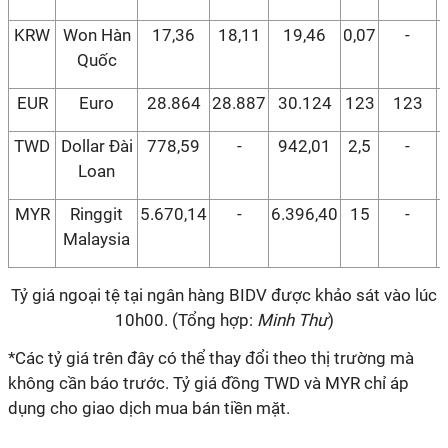
KRW
Won Hàn
17,36
18,11
19,46
0,07
-
Quốc
EUR
Euro
28.864
28.887
30.124
123
123
TWD
Dollar Đài
778,59
-
942,01
2,5
-
Loan
MYR
Ringgit
5.670,14
-
6.396,40
15
-
Malaysia
Tỷ giá ngoại tệ tại ngân hàng BIDV được khảo sát vào lúc
10h00. (Tổng hợp:
Minh Thư
)
*Các tỷ giá trên đây có thể thay đổi theo thị trường mà
không cần báo trước. Tỷ giá đồng TWD và MYR chỉ áp
dụng cho giao dịch mua bán tiền mặt.