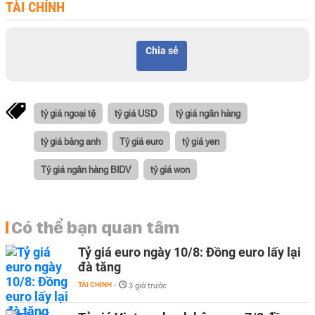
TÀI CHÍNH
Chia sẻ
tỷ giá ngoại tệ
tỷ giá USD
tỷ giá ngân hàng
tỷ giá bảng anh
Tỷ giá euro
tỷ giá yen
Tỷ giá ngân hàng BIDV
tỷ giá won
Có thể bạn quan tâm
Tỷ giá euro ngày 10/8: Đồng euro lấy lại
đà tăng
TÀI CHÍNH
-
3 giờ trước