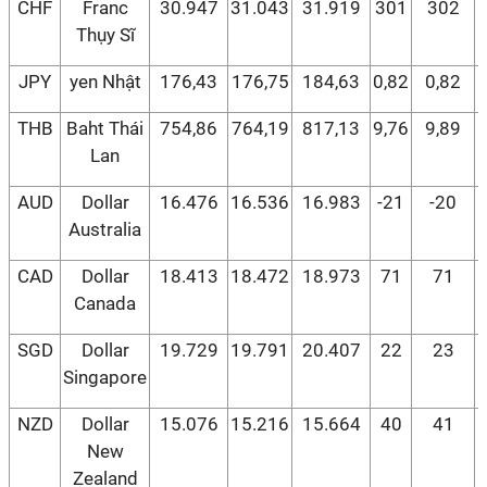
CHF
Franc
30.947
31.043
31.919
301
302
Thụy Sĩ
JPY
yen Nhật
176,43
176,75
184,63
0,82
0,82
THB
Baht Thái
754,86
764,19
817,13
9,76
9,89
1
Lan
AUD
Dollar
16.476
16.536
16.983
-21
-20
Australia
CAD
Dollar
18.413
18.472
18.973
71
71
Canada
SGD
Dollar
19.729
19.791
20.407
22
23
Singapore
NZD
Dollar
15.076
15.216
15.664
40
41
New
Zealand