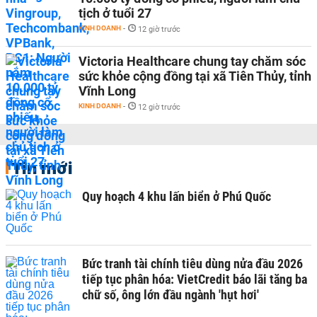
tịch ở tuổi 27
KINH DOANH
-
12 giờ trước
Victoria Healthcare chung tay chăm sóc
sức khỏe cộng đồng tại xã Tiên Thủy, tỉnh
Vĩnh Long
KINH DOANH
-
12 giờ trước
Tin mới
Quy hoạch 4 khu lấn biển ở Phú Quốc
Bức tranh tài chính tiêu dùng nửa đầu 2026
tiếp tục phân hóa: VietCredit báo lãi tăng ba
chữ số, ông lớn đầu ngành 'hụt hơi'