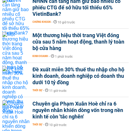
NHNN cần tăng nắm giữ bao nhiêu cổ
phiếu CTG để sở hữu tối thiểu 65%
VietinBank?
CHỨNG KHOÁN
-
10 giờ trước
Một thương hiệu thời trang Việt đóng
cửa sau 5 năm hoạt động, thanh lý toàn
bộ cửa hàng
KINH DOANH
-
1 phút trước
Đề xuất miễn 30% thuế thu nhập cho hộ
kinh doanh, doanh nghiệp có doanh thu
dưới 10 tỷ đồng
THỜI SỰ
-
11 giờ trước
Chuyên gia Phạm Xuân Hoè chỉ ra 6
nguyên nhân khiến dòng vốn trong nền
kinh tế còn 'tắc nghẽn'
THỜI SỰ
-
10 giờ trước