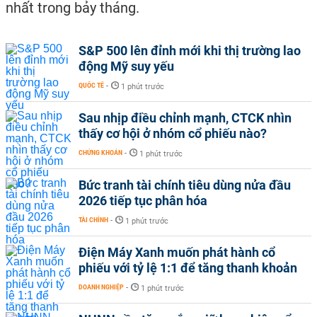
nhất trong bảy tháng.
S&P 500 lên đỉnh mới khi thị trường lao
động Mỹ suy yếu
QUỐC TẾ
-
1 phút trước
Sau nhịp điều chỉnh mạnh, CTCK nhìn
thấy cơ hội ở nhóm cổ phiếu nào?
CHỨNG KHOÁN
-
1 phút trước
Bức tranh tài chính tiêu dùng nửa đầu
2026 tiếp tục phân hóa
TÀI CHÍNH
-
1 phút trước
Điện Máy Xanh muốn phát hành cổ
phiếu với tỷ lệ 1:1 để tăng thanh khoản
DOANH NGHIỆP
-
1 phút trước