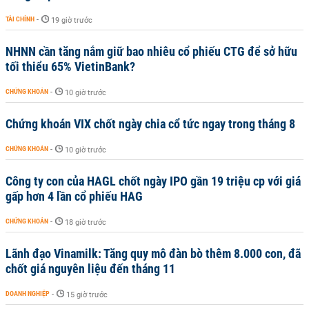
TÀI CHÍNH
-
19 giờ trước
NHNN cần tăng nắm giữ bao nhiêu cổ phiếu CTG để sở hữu
tối thiểu 65% VietinBank?
CHỨNG KHOÁN
-
10 giờ trước
Chứng khoán VIX chốt ngày chia cổ tức ngay trong tháng 8
CHỨNG KHOÁN
-
10 giờ trước
Công ty con của HAGL chốt ngày IPO gần 19 triệu cp với giá
gấp hơn 4 lần cổ phiếu HAG
CHỨNG KHOÁN
-
18 giờ trước
Lãnh đạo Vinamilk: Tăng quy mô đàn bò thêm 8.000 con, đã
chốt giá nguyên liệu đến tháng 11
DOANH NGHIỆP
-
15 giờ trước