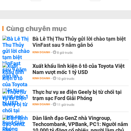
Cùng chuyên mục
Bà Lê Thị Thu Thủy gửi lời chào tạm biệt
VinFast sau 9 năm gắn bó
KINH DOANH
-
8 giờ trước
Xuất khẩu linh kiện ô tô của Toyota Việt
Nam vượt mốc 1 tỷ USD
KINH DOANH
-
10 giờ trước
Thực hư vụ xe điện Geely bị từ chối tại
trạm sạc Ford Giải Phóng
KINH DOANH
-
11 giờ trước
Dàn lãnh đạo GenZ nhà Vingroup,
Techcombank, VPBank, PC1: Người nắm
10.000 tỷ đồng cổ phiếu, người làm chủ