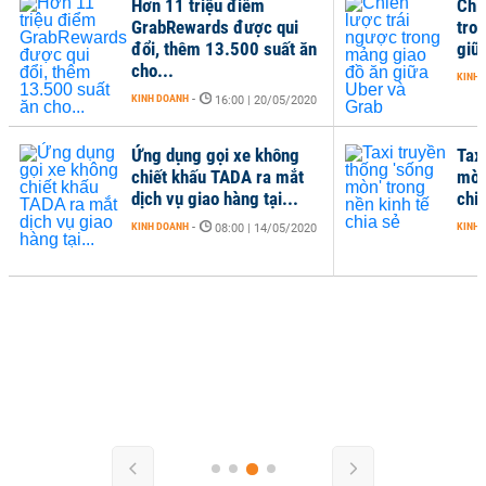
Hơn 11 triệu điểm
Chi
GrabRewards được qui
tro
đổi, thêm 13.500 suất ăn
giữ
cho...
KINH 
KINH DOANH
-
16:00 | 20/05/2020
Ứng dụng gọi xe không
Tax
chiết khấu TADA ra mắt
mòn'
dịch vụ giao hàng tại...
chi
KINH DOANH
-
KINH 
08:00 | 14/05/2020