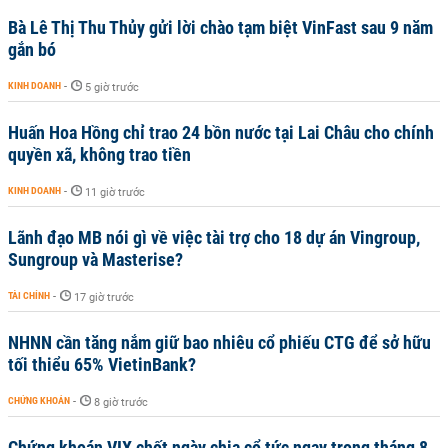
Bà Lê Thị Thu Thủy gửi lời chào tạm biệt VinFast sau 9 năm
gắn bó
KINH DOANH
-
5 giờ trước
Huấn Hoa Hồng chỉ trao 24 bồn nước tại Lai Châu cho chính
quyền xã, không trao tiền
KINH DOANH
-
11 giờ trước
Lãnh đạo MB nói gì về việc tài trợ cho 18 dự án Vingroup,
Sungroup và Masterise?
TÀI CHÍNH
-
17 giờ trước
NHNN cần tăng nắm giữ bao nhiêu cổ phiếu CTG để sở hữu
tối thiểu 65% VietinBank?
CHỨNG KHOÁN
-
8 giờ trước
Chứng khoán VIX chốt ngày chia cổ tức ngay trong tháng 8