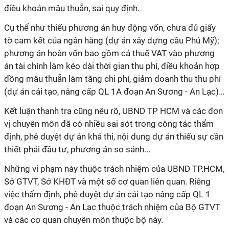
điều khoản mâu thuẫn, sai quy định.
Cụ thể như thiếu phương án huy động vốn, chưa đủ giấy
tờ cam kết của ngân hàng (dự án xây dựng cầu Phú Mỹ);
phương án hoàn vốn bao gồm cả thuế VAT vào phương
án tài chính làm kéo dài thời gian thu phí, điều khoản hợp
đồng mâu thuẫn làm tăng chi phí, giảm doanh thu thu phí
(dự án cải tạo, nâng cấp QL 1A đoạn An Sương - An Lạc)…
Kết luận thanh tra cũng nêu rõ, UBND TP HCM và các đơn
vị chuyên môn đã có nhiều sai sót trong công tác thẩm
định, phê duyệt dự án khả thi, nội dung dự án thiếu sự cần
thiết phải đầu tư, phương án so sánh...
Những vi phạm này thuộc trách nhiệm của UBND TP.HCM,
Sở GTVT, Sở KHĐT và một số cơ quan liên quan. Riêng
việc thẩm định, phê duyệt dự án cải tạo nâng cấp QL 1
đoạn An Sương - An Lạc thuộc trách nhiệm của Bộ GTVT
và các cơ quan chuyên môn thuộc bộ này.