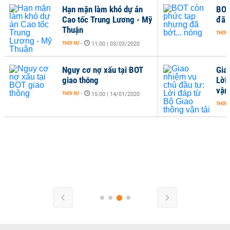
Hạn mặn làm khó dự án
BOT
Cao tốc Trung Lương - Mỹ
đã 
Thuận
THỜI 
THỜI SỰ
-
11:00 | 03/03/2020
Nguy cơ nợ xấu tại BOT
Gia
giao thông
Lời
vận 
THỜI SỰ
-
15:00 | 14/01/2020
THỜI 