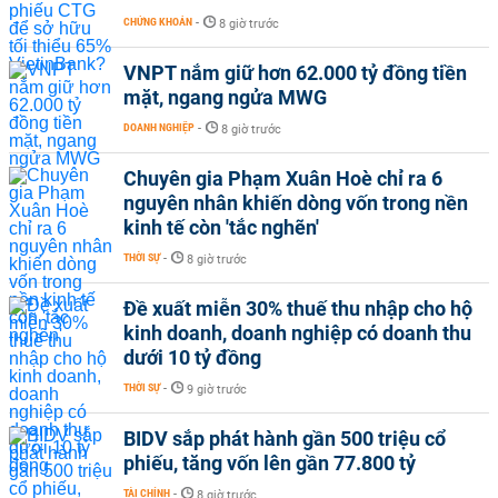
CHỨNG KHOÁN
-
8 giờ trước
VNPT nắm giữ hơn 62.000 tỷ đồng tiền
mặt, ngang ngửa MWG
DOANH NGHIỆP
-
8 giờ trước
Chuyên gia Phạm Xuân Hoè chỉ ra 6
nguyên nhân khiến dòng vốn trong nền
kinh tế còn 'tắc nghẽn'
THỜI SỰ
-
8 giờ trước
Đề xuất miễn 30% thuế thu nhập cho hộ
kinh doanh, doanh nghiệp có doanh thu
dưới 10 tỷ đồng
THỜI SỰ
-
9 giờ trước
BIDV sắp phát hành gần 500 triệu cổ
phiếu, tăng vốn lên gần 77.800 tỷ
TÀI CHÍNH
-
8 giờ trước