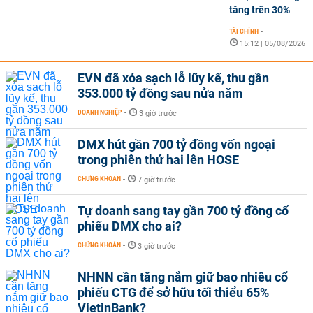
tăng trên 30%
TÀI CHÍNH
-
15:12 | 05/08/2026
EVN đã xóa sạch lỗ lũy kế, thu gần
353.000 tỷ đồng sau nửa năm
DOANH NGHIỆP
-
3 giờ trước
DMX hút gần 700 tỷ đồng vốn ngoại
trong phiên thứ hai lên HOSE
CHỨNG KHOÁN
-
7 giờ trước
Tự doanh sang tay gần 700 tỷ đồng cổ
phiếu DMX cho ai?
CHỨNG KHOÁN
-
3 giờ trước
NHNN cần tăng nắm giữ bao nhiêu cổ
phiếu CTG để sở hữu tối thiểu 65%
VietinBank?