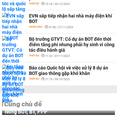
THỜI SỰ
-
10:18 | 20/12/2023
EVN sắp tiếp nhận hai nhà máy điện khí
BOT
HÀNG HÓA
-
07:58 | 27/11/2023
Bộ trưởng GTVT: Có dự án BOT đến thời
điểm tăng phí nhưng phải hy sinh vì công
tác điều hành giá
THỜI SỰ
-
11:32 | 07/11/2023
Báo cáo Quốc hội về việc xử lý 8 dự án
BOT giao thông gặp khó khăn
THỜI SỰ
-
21:19 | 09/10/2023
Cùng chủ đề
Nóng BOT, BT, PPP