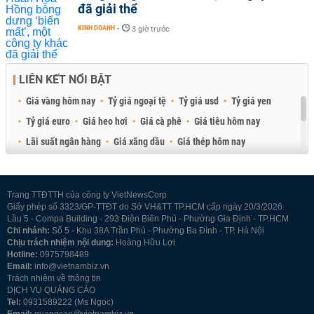
đã giải thể
KINH DOANH
-
3 giờ trước
LIÊN KẾT NỔI BẬT
Giá vàng hôm nay
Tỷ giá ngoại tệ
Tỷ giá usd
Tỷ giá yen
Tỷ giá euro
Giá heo hơi
Giá cà phê
Giá tiêu hôm nay
Lãi suất ngân hàng
Giá xăng dầu
Giá thép hôm nay
Giá sầu riêng
Giá thịt heo
Giá gạo
Giá cao su
Best Retail Brokers
Diễn đàn đầu tư Việt Nam 2026
Trang TTĐTTH của công ty VietNewsCorp
Giấy phép số 3323/GP-TTĐT do Sở VH&TT TP.HCM cấp ngày 20/3/2026
Lầu 5 - Compa Building - 293 Điện Biên Phủ - Phường Gia Định - TP.HCM
Chi nhánh:
Số 5 - Khu 38A Trần Phú - Phường Ba Đình - TP. Hà Nội
Chịu trách nhiệm nội dung:
Hoàng Hữu Lợi
Hotline:
0975798489
Email:
info@vietnambiz.vn
Trách nhiệm về thông tin
DỊCH VỤ QUẢNG CÁO
Tel:
0931589222 (Ms Ngọc)