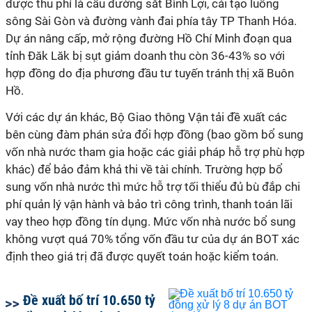
được thu phí là cầu đường sắt Bình Lợi, cải tạo luồng
sông Sài Gòn và đường vành đai phía tây TP Thanh Hóa.
Dự án nâng cấp, mở rộng đường Hồ Chí Minh đoạn qua
tỉnh Đăk Lăk bị sụt giảm doanh thu còn 36-43% so với
hợp đồng do địa phương đầu tư tuyến tránh thị xã Buôn
Hồ.
Với các dự án khác, Bộ Giao thông Vận tải đề xuất các
bên cùng đàm phán sửa đổi hợp đồng (bao gồm bổ sung
vốn nhà nước tham gia hoặc các giải pháp hỗ trợ phù hợp
khác) để bảo đảm khả thi về tài chính. Trường hợp bổ
sung vốn nhà nước thì mức hỗ trợ tối thiểu đủ bù đắp chi
phí quản lý vận hành và bảo trì công trình, thanh toán lãi
vay theo hợp đồng tín dụng. Mức vốn nhà nước bổ sung
không vượt quá 70% tổng vốn đầu tư của dự án BOT xác
định theo giá trị đã được quyết toán hoặc kiểm toán.
Đề xuất bố trí 10.650 tỷ