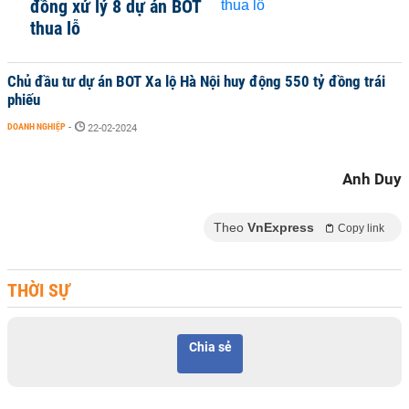
đồng xử lý 8 dự án BOT
thua lỗ
Chủ đầu tư dự án BOT Xa lộ Hà Nội huy động 550 tỷ đồng trái
phiếu
DOANH NGHIỆP
-
22-02-2024
Anh Duy
Theo
VnExpress
Copy link
THỜI SỰ
Chia sẻ