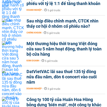
phiếu với tỷ lệ 1:1 để tăng thanh khoản
DOANH NGHIỆP
-
5 giờ trước
Sau nhịp điều chỉnh mạnh, CTCK nhìn
thấy cơ hội ở nhóm cổ phiếu nào?
CHỨNG KHOÁN
-
5 giờ trước
Một thương hiệu thời trang Việt đóng
cửa sau 5 năm hoạt động, thanh lý toàn
bộ cửa hàng
KINH DOANH
-
5 giờ trước
DatVietVAC lãi sau thuế 135 tỷ đồng
nửa đầu năm, dồn 6 concert vào cuối
năm
DOANH NGHIỆP
-
3 giờ trước
Công ty 100 tỷ của Huấn Hoa Hồng
bỗng dưng ‘biến mất’, một công ty khác