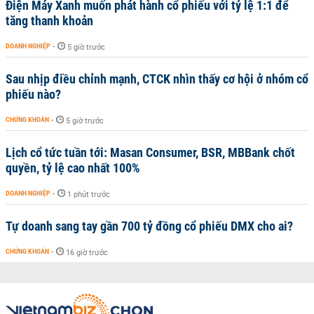
Điện Máy Xanh muốn phát hành cổ phiếu với tỷ lệ 1:1 để
tăng thanh khoản
DOANH NGHIỆP
-
5 giờ trước
Sau nhịp điều chỉnh mạnh, CTCK nhìn thấy cơ hội ở nhóm cổ
phiếu nào?
CHỨNG KHOÁN
-
5 giờ trước
Lịch cổ tức tuần tới: Masan Consumer, BSR, MBBank chốt
quyền, tỷ lệ cao nhất 100%
DOANH NGHIỆP
-
1 phút trước
Tự doanh sang tay gần 700 tỷ đồng cổ phiếu DMX cho ai?
CHỨNG KHOÁN
-
16 giờ trước