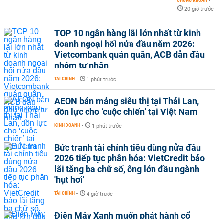
CHỨNG KHOÁN
-
20 giờ trước
TOP 10 ngân hàng lãi lớn nhất từ kinh
doanh ngoại hối nửa đầu năm 2026:
Vietcombank quán quân, ACB dẫn đầu
nhóm tư nhân
TÀI CHÍNH
-
1 phút trước
AEON bán mảng siêu thị tại Thái Lan,
dồn lực cho ‘cuộc chiến’ tại Việt Nam
KINH DOANH
-
1 phút trước
Bức tranh tài chính tiêu dùng nửa đầu
2026 tiếp tục phân hóa: VietCredit báo
lãi tăng ba chữ số, ông lớn đầu ngành
'hụt hơi'
TÀI CHÍNH
-
4 giờ trước
Điện Máy Xanh muốn phát hành cổ