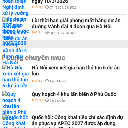
ngày 10/3/2026
THỜI SỰ
-
07:45 | 04/03/2026
Lùi thời hạn giải phóng mặt bằng dự án
đường Vành đài 4 đoạn qua Hà Nội
THỜI SỰ
-
08:16 | 03/03/2026
Cùng chuyên mục
Hà Nội xem xét gia hạn thủ tục 6 dự án
lớn
THỜI SỰ
-
1 phút trước
Quy hoạch 4 khu lấn biển ở Phú Quốc
THỜI SỰ
-
4 giờ trước
Quốc hội: Công khai tiêu chí xác định dự
án phục vụ APEC 2027 được áp dụng