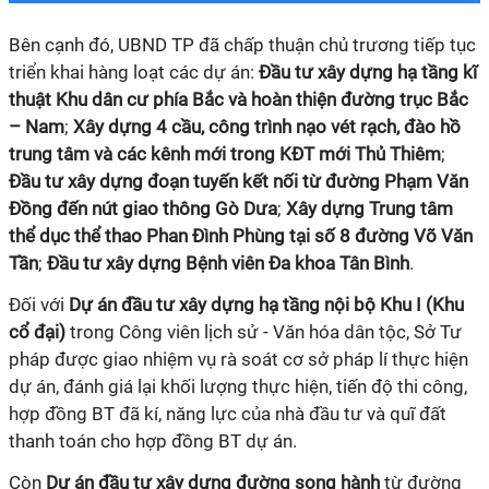
Bên cạnh đó, UBND TP đã chấp thuận chủ trương tiếp tục
triển khai hàng loạt các dự án:
Đầu tư xây dựng hạ tầng kĩ
thuật Khu dân cư phía Bắc và hoàn thiện đường trục Bắc
– Nam
;
Xây dựng 4 cầu, công trình nạo vét rạch, đào hồ
trung tâm và các kênh mới trong KĐT mới Thủ Thiêm
;
Đầu tư xây dựng đoạn tuyến kết nối từ đường Phạm Văn
Đồng đến nút giao thông Gò Dưa
;
Xây dựng Trung tâm
thể dục thể thao Phan Đình Phùng tại số 8 đường Võ Văn
Tần
;
Đầu tư xây dựng Bệnh viên Đa khoa Tân Bình
.
Đối với
Dự án đầu tư xây dựng hạ tầng nội bộ Khu I (Khu
cổ đại)
trong Công viên lịch sử - Văn hóa dân tộc, Sở Tư
pháp được giao nhiệm vụ rà soát cơ sở pháp lí thực hiện
dự án, đánh giá lại khối lượng thực hiện, tiến độ thi công,
hợp đồng BT đã kí, năng lực của nhà đầu tư và quĩ đất
thanh toán cho hợp đồng BT dự án.
Còn
Dự án đầu tư xây dựng đường song hành
từ đường