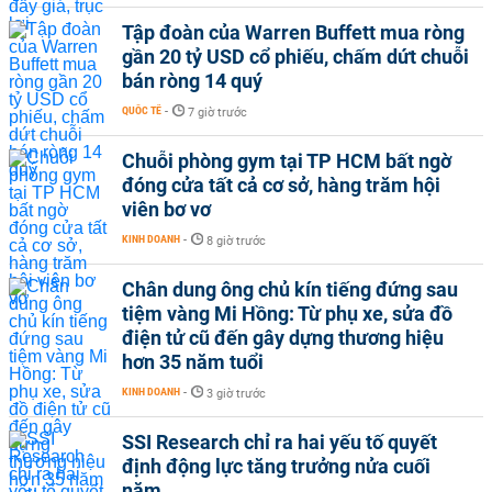
Tập đoàn của Warren Buffett mua ròng
gần 20 tỷ USD cổ phiếu, chấm dứt chuỗi
bán ròng 14 quý
QUỐC TẾ
-
7 giờ trước
Chuỗi phòng gym tại TP HCM bất ngờ
đóng cửa tất cả cơ sở, hàng trăm hội
viên bơ vơ
KINH DOANH
-
8 giờ trước
Chân dung ông chủ kín tiếng đứng sau
tiệm vàng Mi Hồng: Từ phụ xe, sửa đồ
điện tử cũ đến gây dựng thương hiệu
hơn 35 năm tuổi
KINH DOANH
-
3 giờ trước
SSI Research chỉ ra hai yếu tố quyết
định động lực tăng trưởng nửa cuối
năm