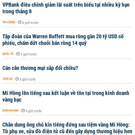
VPBank điều chỉnh giảm lãi suất trên biểu tại nhiều kỳ hạn
trong tháng 8
TÀI CHÍNH
-
6 giờ trước
Tập đoàn của Warren Buffett mua ròng gần 20 tỷ USD cổ
phiếu, chấm dứt chuỗi bán ròng 14 quý
QUỐC TẾ
-
7 giờ trước
Cán cân thương mại sắp đổi chiều?
THỜI SỰ
-
5 giờ trước
Mi Hồng lên tiếng sau kết luận về tồn tại trong kinh doanh
vàng bạc
KINH DOANH
-
6 giờ trước
Chân dung ông chủ kín tiếng đứng sau tiệm vàng Mi Hồng:
Từ phụ xe, sửa đồ điện tử cũ đến gây dựng thương hiệu hơn