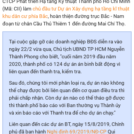
CTCP Phát triển Hạ tầng Kỹ thuật Thành phố Hồ Chí Minh
(Mã: CII) làm
chủ đầu tư Dự án Xây dựng hạ tầng kĩ thuật
khu dân cư phía Bắc
, hoàn thiện đường trục Bắc - Nam
đoạn từ chân Cầu Thủ Thiêm 1 đến đường Mai Chí Thọ.
Tại cuộc gặp gỡ các doanh nghiệp BĐS diễn ra vào
ngày 22/2 vừa qua, Chủ tịch UBND TP HCM Nguyễn
Thành Phong cho biết, "cuối năm 2019 đầu năm
2020, thành phố có 124 dự án án binh bất động vì
liên quan đến thanh tra, kiểm tra.
Sau đó, chúng tôi mới phân loại ra, dự án nào không
thể chạy được bởi liên quan đến cơ quan điều tra thì
phải chấp nhận. Còn dự án nào có thể tháo gỡ được
thì thành phố báo cáo với Ban thường vụ Thành ủy
và xin báo cáo với Thanh tra để cho dự án chạy."
Liên quan đến các dự án BT, ngày 15/8/2019, Chính
phủ đã ban hành
Nghị định 69/2019/NĐ-CP
Qui