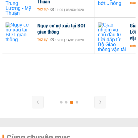
Thuận
THỜI 
THỜI SỰ
-
11:00 | 03/03/2020
Nguy cơ nợ xấu tại BOT
Gia
giao thông
Lời
vận 
THỜI SỰ
-
15:00 | 14/01/2020
THỜI 
Cùng chuyên mục