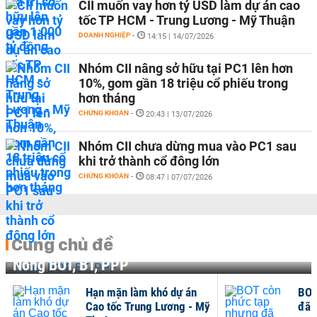
CII muốn vay hơn tỷ USD làm dự án cao
tốc TP HCM - Trung Lương - Mỹ Thuận
DOANH NGHIỆP
-
14:15 | 14/07/2026
Nhóm CII nâng sở hữu tại PC1 lên hơn
10%, gom gần 18 triệu cổ phiếu trong
hơn tháng
CHỨNG KHOÁN
-
20:43 | 13/07/2026
Nhóm CII chưa dừng mua vào PC1 sau
khi trở thành cổ đông lớn
CHỨNG KHOÁN
-
08:47 | 07/07/2026
Cùng chủ đề
Nóng BOT, BT, PPP
Hạn mặn làm khó dự án
BOT
Cao tốc Trung Lương - Mỹ
đã 