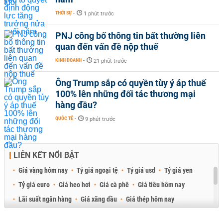
THỜI SỰ
-
1 phút trước
PNJ công bố thông tin bất thường liên
quan đến vấn đề nộp thuế
KINH DOANH
-
21 phút trước
Ông Trump sắp có quyền tùy ý áp thuế
100% lên những đối tác thương mại
hàng đầu?
QUỐC TẾ
-
9 phút trước
LIÊN KẾT NỔI BẬT
Giá vàng hôm nay
Tỷ giá ngoại tệ
Tỷ giá usd
Tỷ giá yen
Tỷ giá euro
Giá heo hơi
Giá cà phê
Giá tiêu hôm nay
Lãi suất ngân hàng
Giá xăng dầu
Giá thép hôm nay
Giá sầu riêng
Giá thịt heo
Giá gạo
Giá cao su