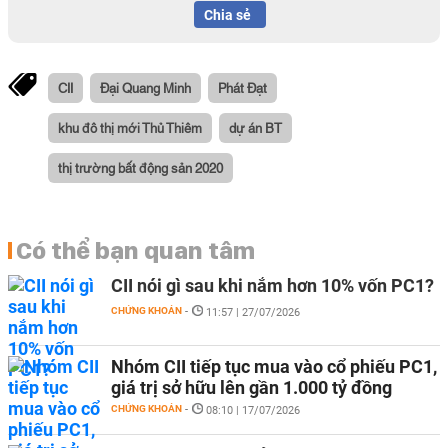
Chia sẻ
CII
Đại Quang Minh
Phát Đạt
khu đô thị mới Thủ Thiêm
dự án BT
thị trường bất động sản 2020
Có thể bạn quan tâm
CII nói gì sau khi nắm hơn 10% vốn PC1?
CHỨNG KHOÁN
-
11:57 | 27/07/2026
Nhóm CII tiếp tục mua vào cổ phiếu PC1,
giá trị sở hữu lên gần 1.000 tỷ đồng
CHỨNG KHOÁN
-
08:10 | 17/07/2026