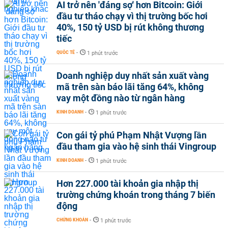
AI trở nên 'đáng sợ' hơn Bitcoin: Giới
đầu tư tháo chạy vì thị trường bốc hơi
40%, 150 tỷ USD bị rút không thương
tiếc
QUỐC TẾ
-
1 phút trước
Doanh nghiệp duy nhất sản xuất vàng
mã trên sàn báo lãi tăng 64%, không
vay một đồng nào từ ngân hàng
KINH DOANH
-
1 phút trước
Con gái tỷ phú Phạm Nhật Vượng lần
đầu tham gia vào hệ sinh thái Vingroup
KINH DOANH
-
1 phút trước
Hơn 227.000 tài khoản gia nhập thị
trường chứng khoán trong tháng 7 biến
động
CHỨNG KHOÁN
-
1 phút trước