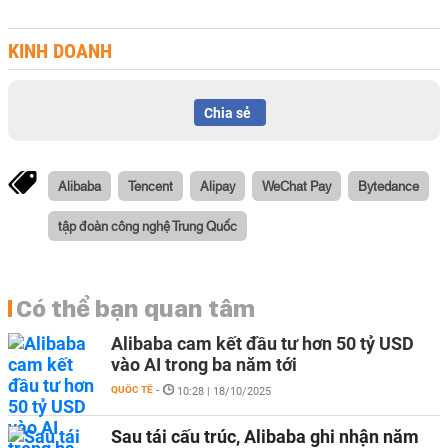
KINH DOANH
Chia sẻ
Alibaba
Tencent
Alipay
WeChat Pay
Bytedance
tập đoàn công nghệ Trung Quốc
Có thể bạn quan tâm
Alibaba cam kết đầu tư hơn 50 tỷ USD
vào AI trong ba năm tới
QUỐC TẾ
-
10:28 | 18/10/2025
Sau tái cấu trúc, Alibaba ghi nhận năm