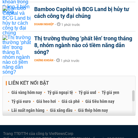
Bamboo Capital và BCG Land bị hủy tư
cách công ty đại chúng
DOANH NGHIỆP
-
1 phút trước
Thị trường thường ‘phất lên’ trong tháng
8, nhóm ngành nào có tiềm năng dẫn
sóng?
CHỨNG KHOÁN
-
1 phút trước
LIÊN KẾT NỔI BẬT
Giá vàng hôm nay
Tỷ giá ngoại tệ
Tỷ giá usd
Tỷ giá yen
Tỷ giá euro
Giá heo hơi
Giá cà phê
Giá tiêu hôm nay
Lãi suất ngân hàng
Giá xăng dầu
Giá thép hôm nay
Giá sầu riêng
Giá thịt heo
Giá gạo
Giá cao su
Best Retail Brokers
Diễn đàn đầu tư Việt Nam 2026
Trang TTĐTTH của công ty VietNewsCorp