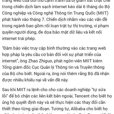
trang web của đối thủ cạnh tranh đã bị giám sát chặt chẽ
trong chiến dịch làm sạch internet kéo dài 6 tháng do Bộ
Công nghiệp và Công nghệ Thông tin Trung Quốc (MIIT)
phát hành vào tháng 7. Chiến dịch nhắm vào các vấn đề
trong ngành bao gồm rối loạn trật tự thị trường, vi phạm
quyền người dùng, đe dọa bảo mật dữ liệu và kết nối
internet trái phép.
"Đảm bảo việc truy cập bình thường vào các trang web
hợp pháp là yêu cầu cơ bản đối với sự phát triển của
internet", ông Zhao Zhiguo, phát ngôn viên MIIT kiêm
Tổng giám đốc Cục Quản lý Thông tin và Truyền thông
của Bộ cho biết. Ngoài ra, ông nói thêm rằng Bộ đã nhận
được nhiều khiếu nại về vấn đề này.
Sau khi MIIT ra lệnh cho cho các doanh nghiệp "tự sửa
lỗi" để bỏ chặn các liên kết bên ngoài, Tencent cho biết họ
ủng hộ quyết định này và sẽ thực hiện các thay đổi cần
thiết theo từng giai đoạn. Tương tự, Alibaba cho biết họ