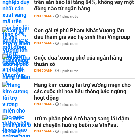
trên sàn báo lãi tăng 64%, không vay một
đồng nào từ ngân hàng
KINH DOANH
-
1 phút trước
Con gái tỷ phú Phạm Nhật Vượng lần
đầu tham gia vào hệ sinh thái Vingroup
KINH DOANH
-
1 phút trước
Cuộc đua 'xuống phố' của ngân hàng
thuần số
KINH DOANH
-
1 phút trước
Hãng kim cương tài trợ vương miện cho
các cuộc thi hoa hậu thông báo ngừng
hoạt động
KINH DOANH
-
1 phút trước
Trùm phân phối ô tô hạng sang lãi đậm
khi chuyển hướng buôn xe VinFast
KINH DOANH
-
1 phút trước