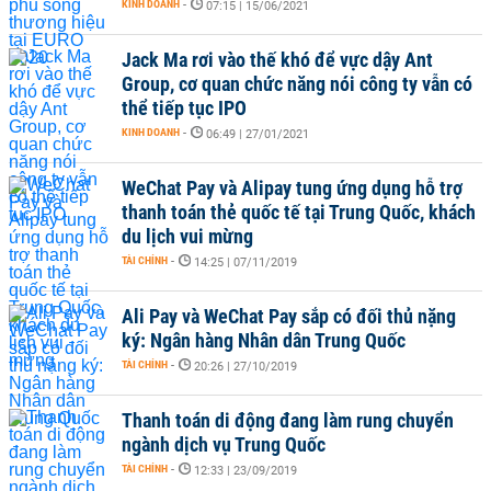
KINH DOANH
-
07:15 | 15/06/2021
Jack Ma rơi vào thế khó để vực dậy Ant
Group, cơ quan chức năng nói công ty vẫn có
thể tiếp tục IPO
KINH DOANH
-
06:49 | 27/01/2021
WeChat Pay và Alipay tung ứng dụng hỗ trợ
thanh toán thẻ quốc tế tại Trung Quốc, khách
du lịch vui mừng
TÀI CHÍNH
-
14:25 | 07/11/2019
Ali Pay và WeChat Pay sắp có đối thủ nặng
ký: Ngân hàng Nhân dân Trung Quốc
TÀI CHÍNH
-
20:26 | 27/10/2019
Thanh toán di động đang làm rung chuyển
ngành dịch vụ Trung Quốc
TÀI CHÍNH
-
12:33 | 23/09/2019