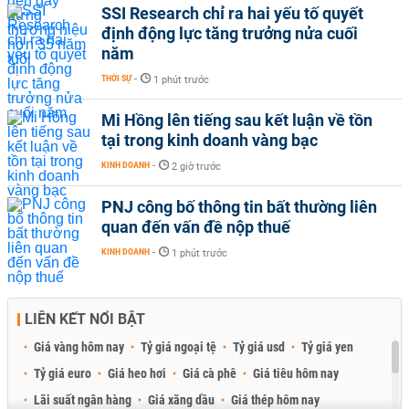
SSI Research chỉ ra hai yếu tố quyết
định động lực tăng trưởng nửa cuối
năm
THỜI SỰ
-
1 phút trước
Mi Hồng lên tiếng sau kết luận về tồn
tại trong kinh doanh vàng bạc
KINH DOANH
-
2 giờ trước
PNJ công bố thông tin bất thường liên
quan đến vấn đề nộp thuế
KINH DOANH
-
1 phút trước
LIÊN KẾT NỔI BẬT
Giá vàng hôm nay
Tỷ giá ngoại tệ
Tỷ giá usd
Tỷ giá yen
Tỷ giá euro
Giá heo hơi
Giá cà phê
Giá tiêu hôm nay
Lãi suất ngân hàng
Giá xăng dầu
Giá thép hôm nay