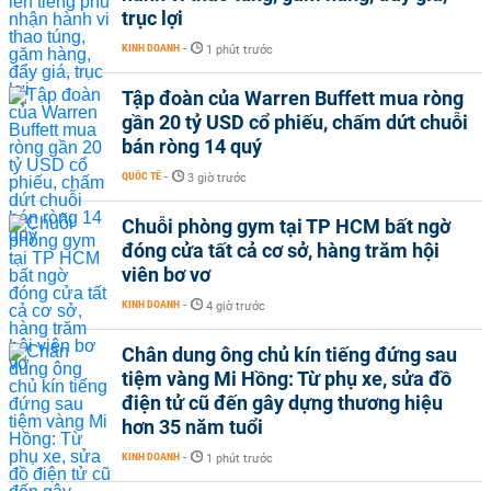
trục lợi
KINH DOANH
-
1 phút trước
Tập đoàn của Warren Buffett mua ròng
gần 20 tỷ USD cổ phiếu, chấm dứt chuỗi
bán ròng 14 quý
QUỐC TẾ
-
3 giờ trước
Chuỗi phòng gym tại TP HCM bất ngờ
đóng cửa tất cả cơ sở, hàng trăm hội
viên bơ vơ
KINH DOANH
-
4 giờ trước
Chân dung ông chủ kín tiếng đứng sau
tiệm vàng Mi Hồng: Từ phụ xe, sửa đồ
điện tử cũ đến gây dựng thương hiệu
hơn 35 năm tuổi
KINH DOANH
-
1 phút trước