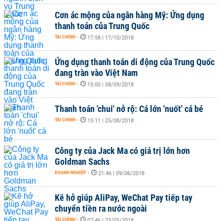
Cơn ác mộng của ngân hàng Mỹ: Ứng dụng
thanh toán của Trung Quốc
TÀI CHÍNH
-
17:58 | 17/10/2018
Ứng dụng thanh toán di động của Trung Quốc
đang tràn vào Việt Nam
TÀI CHÍNH
-
15:00 | 08/09/2018
Thanh toán 'chui' nở rộ: Cá lớn 'nuốt' cá bé
TÀI CHÍNH
-
15:11 | 25/08/2018
Công ty của Jack Ma có giá trị lớn hơn
Goldman Sachs
DOANH NGHIỆP
-
21:46 | 09/06/2018
Kẽ hở giúp AliPay, WeChat Pay tiếp tay
chuyển tiền ra nước ngoài
TÀI CHÍNH
-
07:46 | 23/05/2018