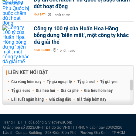
dứt hoạt động
NHÀ ĐẤT
-
1 phút trước
Công ty 100 tỷ của Huấn Hoa Hồng
bỗng dưng ‘biến mất’, một công ty khác
đã giải thể
KINH DOANH
-
1 phút trước
LIÊN KẾT NỔI BẬT
Giá vàng hôm nay
Tỷ giá ngoại tệ
Tỷ giá usd
Tỷ giá yen
Tỷ giá euro
Giá heo hơi
Giá cà phê
Giá tiêu hôm nay
Lãi suất ngân hàng
Giá xăng dầu
Giá thép hôm nay
Giá sầu riêng
Giá thịt heo
Giá gạo
Giá cao su
Best Retail Brokers
Diễn đàn đầu tư Việt Nam 2026
Trang TTĐTTH của công ty VietNewsCorp
Giấy phép số 3323/GP-TTĐT do Sở VH&TT TP.HCM cấp ngày 20/3/2026
Lầu 5 - Compa Building - 293 Điện Biên Phủ - Phường Gia Định - TP.HCM