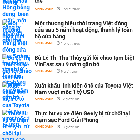
thể
KINH DOANH
-
1 phút trước
Một thương hiệu thời trang Việt đóng
cửa sau 5 năm hoạt động, thanh lý toàn
bộ cửa hàng
KINH DOANH
-
1 phút trước
Bà Lê Thị Thu Thủy gửi lời chào tạm biệt
VinFast sau 9 năm gắn bó
KINH DOANH
-
9 giờ trước
Xuất khẩu linh kiện ô tô của Toyota Việt
Nam vượt mốc 1 tỷ USD
KINH DOANH
-
12 giờ trước
Thực hư vụ xe điện Geely bị từ chối tại
trạm sạc Ford Giải Phóng
KINH DOANH
-
13 giờ trước