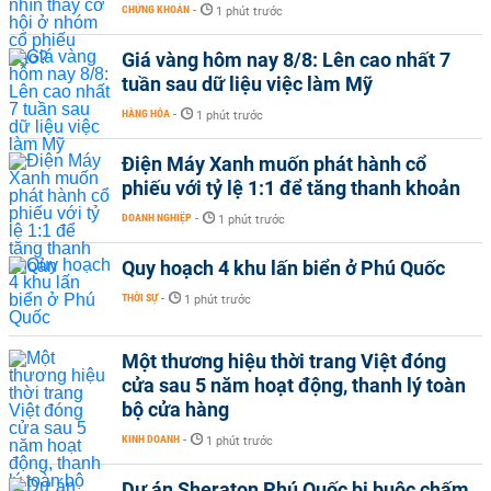
CHỨNG KHOÁN
-
1 phút trước
Giá vàng hôm nay 8/8: Lên cao nhất 7
tuần sau dữ liệu việc làm Mỹ
HÀNG HÓA
-
1 phút trước
Điện Máy Xanh muốn phát hành cổ
phiếu với tỷ lệ 1:1 để tăng thanh khoản
DOANH NGHIỆP
-
1 phút trước
Quy hoạch 4 khu lấn biển ở Phú Quốc
THỜI SỰ
-
1 phút trước
Một thương hiệu thời trang Việt đóng
cửa sau 5 năm hoạt động, thanh lý toàn
bộ cửa hàng
KINH DOANH
-
1 phút trước
Dự án Sheraton Phú Quốc bị buộc chấm