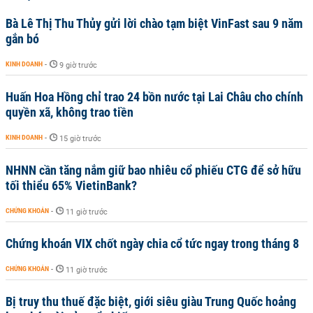
Bà Lê Thị Thu Thủy gửi lời chào tạm biệt VinFast sau 9 năm
gắn bó
KINH DOANH
-
9 giờ trước
Huấn Hoa Hồng chỉ trao 24 bồn nước tại Lai Châu cho chính
quyền xã, không trao tiền
KINH DOANH
-
15 giờ trước
NHNN cần tăng nắm giữ bao nhiêu cổ phiếu CTG để sở hữu
tối thiểu 65% VietinBank?
CHỨNG KHOÁN
-
11 giờ trước
Chứng khoán VIX chốt ngày chia cổ tức ngay trong tháng 8
CHỨNG KHOÁN
-
11 giờ trước
Bị truy thu thuế đặc biệt, giới siêu giàu Trung Quốc hoảng