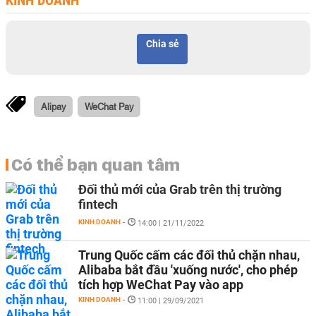
KINH DOANH
Chia sẻ
Alipay
WeChat Pay
Có thể bạn quan tâm
Đối thủ mới của Grab trên thị trường
fintech
KINH DOANH
-
14:00 | 21/11/2022
Trung Quốc cấm các đối thủ chặn nhau,
Alibaba bắt đầu 'xuống nước', cho phép
tích hợp WeChat Pay vào app
KINH DOANH
-
11:00 | 29/09/2021