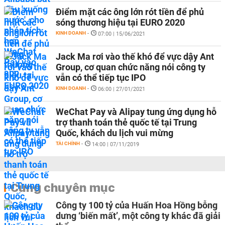
Điểm mặt các ông lớn rót tiền để phủ
sóng thương hiệu tại EURO 2020
KINH DOANH
-
07:00 | 15/06/2021
Jack Ma rơi vào thế khó để vực dậy Ant
Group, cơ quan chức năng nói công ty
vẫn có thể tiếp tục IPO
KINH DOANH
-
06:00 | 27/01/2021
WeChat Pay và Alipay tung ứng dụng hỗ
trợ thanh toán thẻ quốc tế tại Trung
Quốc, khách du lịch vui mừng
TÀI CHÍNH
-
14:00 | 07/11/2019
Cùng chuyên mục
Công ty 100 tỷ của Huấn Hoa Hồng bỗng
dưng ‘biến mất’, một công ty khác đã giải