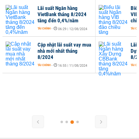
Lãi suất Ngân hàng
Biể
VietBank tháng 8/2024
VIB
tăng đến 0,4%/năm
chi
TÀI CHÍNH
-
TÀI C
06:29 | 12/08/2024
Cập nhật lãi suất vay mua
Lãi
nhà mới nhất tháng
Dựn
8/2024
8/2
TÀI CHÍNH
-
TÀI C
16:55 | 11/08/2024