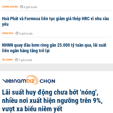
CHỨNG KHOÁN
-
6 giờ trước
Hoà Phát và Formosa liên tục giảm giá thép HRC vì nhu cầu
yếu
HÀNG HÓA
-
5 giờ trước
NHNN quay đầu bơm ròng gần 25.000 tỷ tuần qua, lãi suất
liên ngân hàng tăng trở lại
TÀI CHÍNH
-
7 giờ trước
Lãi suất huy động chưa bớt 'nóng',
nhiều nơi xuất hiện ngưỡng trên 9%,
vượt xa biểu niêm yết