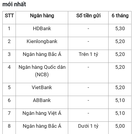
mới nhất
STT
Ngân hàng
Số tiền gửi
6 tháng
1
HDBank
-
5,30
2
Kienlongbank
-
5,20
3
Ngân hàng Bắc Á
Trên 1 tỷ
5,20
4
Ngân hàng Quốc dân
-
5,20
(NCB)
5
VietBank
-
5,20
6
ABBank
-
5,10
7
Ngân hàng Việt Á
-
5,10
8
Ngân hàng Bắc Á
Dưới 1 tỷ
5,00