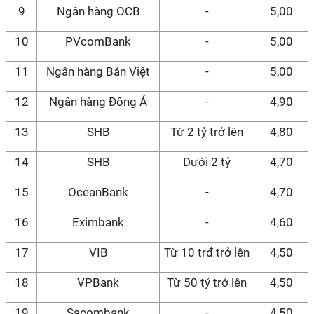
9
Ngân hàng OCB
-
5,00
10
PVcomBank
-
5,00
11
Ngân hàng Bản Việt
-
5,00
12
Ngân hàng Đông Á
-
4,90
13
SHB
Từ 2 tỷ trở lên
4,80
14
SHB
Dưới 2 tỷ
4,70
15
OceanBank
-
4,70
16
Eximbank
-
4,60
17
VIB
Từ 10 trđ trở lên
4,50
18
VPBank
Từ 50 tỷ trở lên
4,50
19
Sacombank
-
4,50