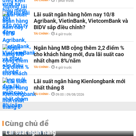
TÀI CHÍNH
-
1 phút trước
Lãi suất ngân hàng hôm nay 10/8
Agribank, VietinBank, VietcomBank và
BIDV sắp điều chỉnh?
TÀI CHÍNH
-
4 giờ trước
Ngân hàng MB cộng thêm 2,2 điểm %
cho khách hàng mới, đưa lãi suất cao
nhất chạm 8%/năm
TÀI CHÍNH
-
4 giờ trước
Lãi suất ngân hàng Kienlongbank mới
nhất tháng 8
TÀI CHÍNH
-
09:00 | 09/08/2026
Cùng chủ đề
Lãi suất ngân hàng