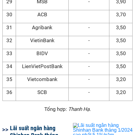
29
MSB
-
3,90
30
ACB
3,70
31
Agribank
-
3,50
32
VietinBank
-
3,50
33
BIDV
-
3,50
34
LienVietPostBank
-
3,50
35
Vietcombank
-
3,20
36
SCB
-
3,20
Tổng hợp:
Thanh Hạ.
Lãi suất ngân hàng