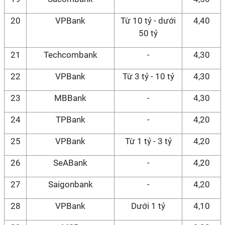
20
VPBank
Từ 10 tỷ - dưới
4,40
50 tỷ
21
Techcombank
-
4,30
22
VPBank
Từ 3 tỷ - 10 tỷ
4,30
23
MBBank
-
4,30
24
TPBank
-
4,20
25
VPBank
Từ 1 tỷ - 3 tỷ
4,20
26
SeABank
-
4,20
27
Saigonbank
-
4,20
28
VPBank
Dưới 1 tỷ
4,10