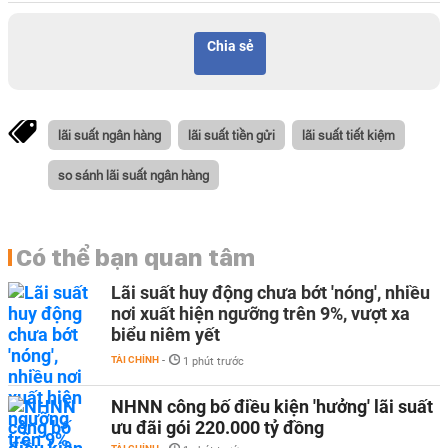
Chia sẻ
lãi suất ngân hàng
lãi suất tiền gửi
lãi suất tiết kiệm
so sánh lãi suất ngân hàng
Có thể bạn quan tâm
Lãi suất huy động chưa bớt 'nóng', nhiều
nơi xuất hiện ngưỡng trên 9%, vượt xa
biểu niêm yết
TÀI CHÍNH
-
1 phút trước
NHNN công bố điều kiện 'hưởng' lãi suất
ưu đãi gói 220.000 tỷ đồng