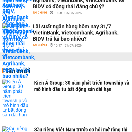
Agribank, VietinBank, Vietcombank và
BIDV có động thái đáng chú ý?
TÀI CHÍNH
-
10:58 | 03/08/2026
Lãi suất ngân hàng hôm nay 31/7
VietinBank, Vietcombank, Agribank,
BIDV trả lãi bao nhiêu?
TÀI CHÍNH
-
10:17 | 31/07/2026
Tin mới
Kiến Á Group: 30 năm phát triển township và
mô hình đầu tư bất động sản dài hạn
Sầu riêng Việt Nam trước cơ hội mở rộng thị