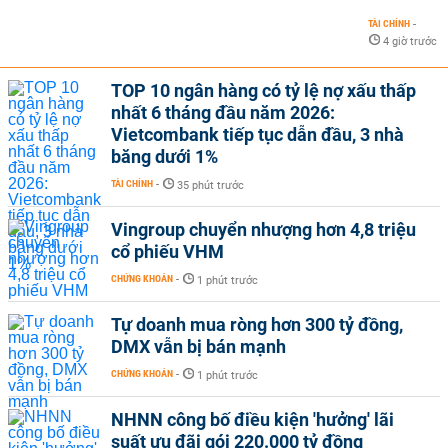
TÀI CHÍNH
-
4 giờ trước
TOP 10 ngân hàng có tỷ lệ nợ xấu thấp
nhất 6 tháng đầu năm 2026:
Vietcombank tiếp tục dẫn đầu, 3 nhà
băng dưới 1%
TÀI CHÍNH
-
35 phút trước
Vingroup chuyển nhượng hơn 4,8 triệu
cổ phiếu VHM
CHỨNG KHOÁN
-
1 phút trước
Tự doanh mua ròng hơn 300 tỷ đồng,
DMX vẫn bị bán mạnh
CHỨNG KHOÁN
-
1 phút trước
NHNN công bố điều kiện 'hưởng' lãi
suất ưu đãi gói 220.000 tỷ đồng