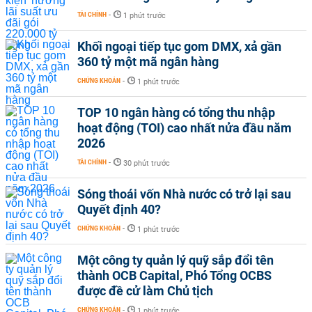
TÀI CHÍNH
-
1 phút trước
Khối ngoại tiếp tục gom DMX, xả gần
360 tỷ một mã ngân hàng
CHỨNG KHOÁN
-
1 phút trước
TOP 10 ngân hàng có tổng thu nhập
hoạt động (TOI) cao nhất nửa đầu năm
2026
TÀI CHÍNH
-
30 phút trước
Sóng thoái vốn Nhà nước có trở lại sau
Quyết định 40?
CHỨNG KHOÁN
-
1 phút trước
Một công ty quản lý quỹ sắp đổi tên
thành OCB Capital, Phó Tổng OCBS
được đề cử làm Chủ tịch
CHỨNG KHOÁN
-
1 phút trước