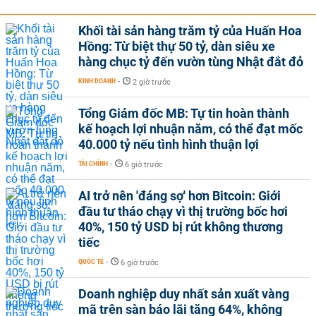
Khối tài sản hàng trăm tỷ của Huấn Hoa
Hồng: Từ biệt thự 50 tỷ, dàn siêu xe
hàng chục tỷ đến vườn tùng Nhật đắt đỏ
KINH DOANH
-
2 giờ trước
Tổng Giám đốc MB: Tự tin hoàn thành
kế hoạch lợi nhuận năm, có thể đạt mốc
40.000 tỷ nếu tình hình thuận lợi
TÀI CHÍNH
-
6 giờ trước
AI trở nên 'đáng sợ' hơn Bitcoin: Giới
đầu tư tháo chạy vì thị trường bốc hơi
40%, 150 tỷ USD bị rút không thương
tiếc
QUỐC TẾ
-
6 giờ trước
Doanh nghiệp duy nhất sản xuất vàng
mã trên sàn báo lãi tăng 64%, không