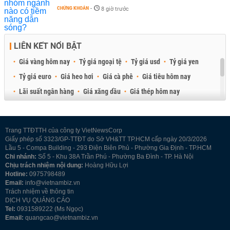
CHỨNG KHOÁN
-
8 giờ trước
LIÊN KẾT NỔI BẬT
Giá vàng hôm nay
Tỷ giá ngoại tệ
Tỷ giá usd
Tỷ giá yen
Tỷ giá euro
Giá heo hơi
Giá cà phê
Giá tiêu hôm nay
Lãi suất ngân hàng
Giá xăng dầu
Giá thép hôm nay
Giá sầu riêng
Giá thịt heo
Giá gạo
Giá cao su
Best Retail Brokers
Diễn đàn đầu tư Việt Nam 2026
Trang TTĐTTH của công ty VietNewsCorp
Giấy phép số 3323/GP-TTĐT do Sở VH&TT TP.HCM cấp ngày 20/3/2026
Lầu 5 - Compa Building - 293 Điện Biên Phủ - Phường Gia Định - TP.HCM
Chi nhánh:
Số 5 - Khu 38A Trần Phú - Phường Ba Đình - TP. Hà Nội
Chịu trách nhiệm nội dung:
Hoàng Hữu Lợi
Hotline:
0975798489
Email:
info@vietnambiz.vn
Trách nhiệm về thông tin
DỊCH VỤ QUẢNG CÁO
Tel:
0931589222 (Ms Ngọc)
Email:
quangcao@vietnambiz.vn