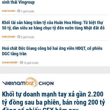
sinh thái Vingroup
KINH DOANH
-
7 giờ trước
Khối tài sản hàng trăm tỷ của Huấn Hoa Hồng: Từ biệt thự
50 tỷ, dàn siêu xe hàng chục tỷ đến vườn tùng Nhật đắt đỏ
KINH DOANH
-
2 giờ trước
Hoá chất Đức Giang công bố hai ứng viên HĐQT, cổ phiếu
DGC tăng trần
DOANH NGHIỆP
-
12 giờ trước
Khối tự doanh mạnh tay xả gần 2.200
tỷ đồng sau ba phiên, bán ròng 200 tỷ