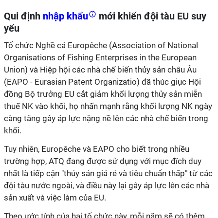
Qui định
nhập khẩu
mới khiến đội tàu EU suy
yếu
Tổ chức Nghề cá Europêche (Association of National
Organisations of Fishing Enterprises in the European
Union) và Hiệp hội các nhà chế biến thủy sản châu Âu
(EAPO - Eurasian Patent Organizatio) đã thúc giục Hội
đồng Bộ trưởng EU cắt giảm khối lượng thủy sản miễn
thuế NK vào khối, họ nhấn mạnh rằng khối lượng NK ngày
càng tăng gây áp lực nặng nề lên các nhà chế biến trong
khối.
Tuy nhiên, Europêche và EAPO cho biết trong nhiều
trường hợp, ATQ đang được sử dụng với mục đích duy
nhất là tiếp cận "thủy sản giá rẻ và tiêu chuẩn thấp" từ các
đội tàu nước ngoài, và điều này lại gây áp lực lên các nhà
sản xuất và việc làm của EU.
Theo ước tính của hai tổ chức này, mỗi năm sẽ có thêm