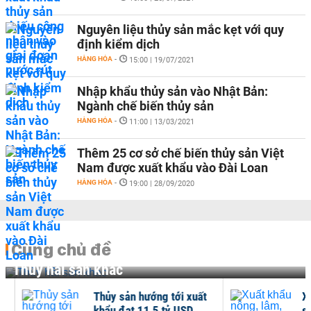
Nguyên liệu thủy sản mắc kẹt với quy
định kiểm dịch
HÀNG HÓA
-
15:00 | 19/07/2021
Nhập khẩu thủy sản vào Nhật Bản:
Ngành chế biến thủy sản
HÀNG HÓA
-
11:00 | 13/03/2021
Thêm 25 cơ sở chế biến thủy sản Việt
Nam được xuất khẩu vào Đài Loan
HÀNG HÓA
-
19:00 | 28/09/2020
Cùng chủ đề
Thủy hải sản khác
Thủy sản hướng tới xuất
Xuấ
khẩu đạt 11,5 tỷ USD
sản