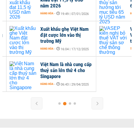
năm 2026
65 
HÀNG HÓA
-
HÀNG
19:49 | 07/01/2026
Xuất khẩu ghẹ Việt Nam
VAS
đặt cược lớn vào thị
VAT
trường Mỹ
thô
HÀNG HÓA
-
THỜI 
16:04 | 17/12/2025
Việt Nam là nhà cung cấp
thuỷ sản lớn thứ 4 cho
Singapore
HÀNG HÓA
-
06:43 | 29/04/2025