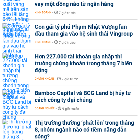
vay một đồng nào từ ngân hàng
KINH DOANH
-
7 giờ trước
Con gái tỷ phú Phạm Nhật Vượng lần
đầu tham gia vào hệ sinh thái Vingroup
KINH DOANH
-
7 giờ trước
Hơn 227.000 tài khoản gia nhập thị
trường chứng khoán trong tháng 7 biến
động
CHỨNG KHOÁN
-
7 giờ trước
Bamboo Capital và BCG Land bị hủy tư
cách công ty đại chúng
DOANH NGHIỆP
-
9 giờ trước
Thị trường thường ‘phất lên’ trong tháng
8, nhóm ngành nào có tiềm năng dẫn
sóng?