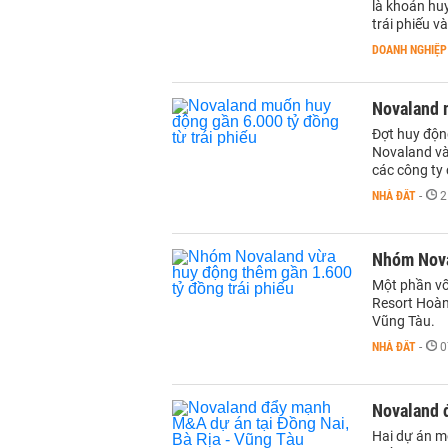
là khoản huy
trái phiếu v
DOANH NGHIỆP
Novaland m
Đợt huy độn
Novaland và 
các công ty 
NHÀ ĐẤT
-
2
Nhóm Nova
Một phần vố
Resort Hoàn
Vũng Tàu.
NHÀ ĐẤT
-
0
Novaland 
Hai dự án m