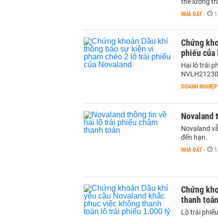
thể lường tr
NHÀ ĐẤT
-
1
Chứng khoá
phiếu của
Hai lô trái
NVLH21230
DOANH NGHIỆP
Novaland t
Novaland vẫ
đến hạn.
NHÀ ĐẤT
-
1
Chứng kho
thanh toán
Lô trái phi