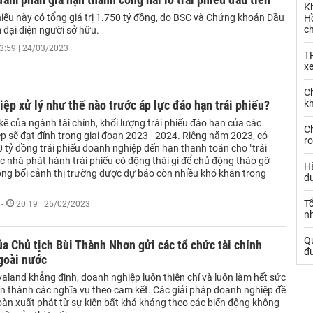
K
phiếu này có tổng giá trị 1.750 tỷ đồng, do BSC và Chứng khoán Dầu
Hồ
c
m đại diện người sở hữu.
3:59 | 24/03/2023
T
x
Ch
ệp xử lý như thế nào trước áp lực đáo hạn trái phiếu?
kh
ê của ngành tài chính, khối lượng trái phiếu đáo hạn của các
Ch
p sẽ đạt đỉnh trong giai đoạn 2023 - 2024. Riêng năm 2023, có
ro
 tỷ đồng trái phiếu doanh nghiệp đến hạn thanh toán cho "trái
c nhà phát hành trái phiếu có động thái gì để chủ động tháo gỡ
Hà
ong bối cảnh thị trường được dự báo còn nhiều khó khăn trong
d
Tổ
-
20:19 | 25/02/2023
nh
Qu
a Chủ tịch Bùi Thành Nhơn gửi các tổ chức tài chính
đ
goài nước
aland khẳng định, doanh nghiệp luôn thiện chí và luôn làm hết sức
n thành các nghĩa vụ theo cam kết. Các giải pháp doanh nghiệp đề
oàn xuất phát từ sự kiện bất khả kháng theo các biến động không