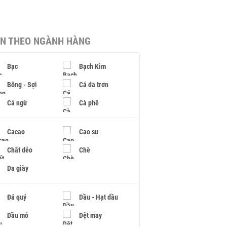
IN THEO NGÀNH HÀNG
Bạc
Bạch Kim
Bông - Sợi
Cá da trơn
Cá ngừ
Cà phê
Cacao
Cao su
Chất dẻo
Chè
Da giày
Đá quý
Dầu - Hạt dầu
Dầu mỏ
Dệt may