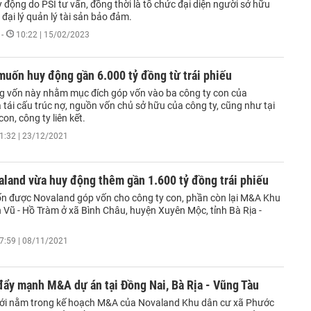
 động do PSI tư vấn, đồng thời là tổ chức đại diện người sở hữu
à đại lý quản lý tài sản bảo đảm.
-
10:22 | 15/02/2023
uốn huy động gần 6.000 tỷ đồng từ trái phiếu
g vốn này nhằm mục đích góp vốn vào ba công ty con của
tái cấu trúc nợ, nguồn vốn chủ sở hữu của công ty, cũng như tại
con, công ty liên kết.
1:32 | 23/12/2021
land vừa huy động thêm gần 1.600 tỷ đồng trái phiếu
n được Novaland góp vốn cho công ty con, phần còn lại M&A Khu
 Vũ - Hồ Tràm ở xã Bình Châu, huyện Xuyên Mộc, tỉnh Bà Rịa -
7:59 | 08/11/2021
đẩy mạnh M&A dự án tại Đồng Nai, Bà Rịa - Vũng Tàu
ới nằm trong kế hoạch M&A của Novaland Khu dân cư xã Phước