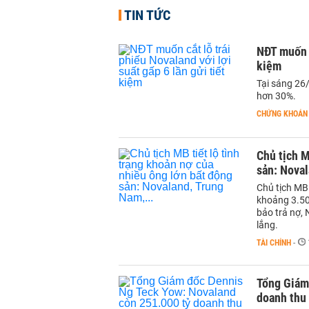
TIN TỨC
NĐT muốn c
kiệm
Tại sáng 26
hơn 30%.
CHỨNG KHOÁN
Chủ tịch M
sản: Noval
Chủ tịch MB
khoảng 3.50
bảo trả nợ,
lắng.
TÀI CHÍNH
-
Tổng Giám
doanh thu 