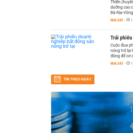
Thiền (huyện
dưỡng cao c
Bà Rịa-Vũng
NHÀ ĐẤT
-
1
Trái phiếu
Cuộc đua ph
nóng trở lại
động để cơ c
NHÀ ĐẤT
-
1
TÌM THEO NGÀY