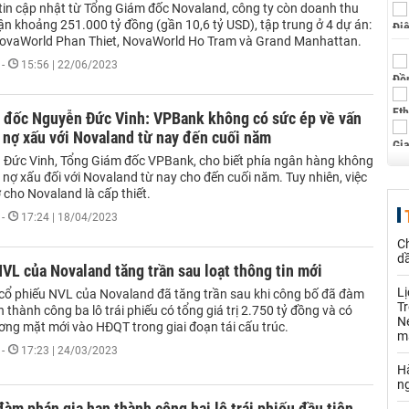
tin cập nhật từ Tổng Giám đốc Novaland, công ty còn doanh thu
ận khoảng 251.000 tỷ đồng (gần 10,6 tỷ USD), tập trung ở 4 dự án:
NovaWorld Phan Thiet, NovaWorld Ho Tram và Grand Manhattan.
-
15:56 | 22/06/2023
 đốc Nguyễn Đức Vinh: VPBank không có sức ép về vấn
 nợ xấu với Novaland từ nay đến cuối năm
Đức Vinh, Tổng Giám đốc VPBank, cho biết phía ngân hàng không
 nợ xấu đối với Novaland từ nay cho đến cuối năm. Tuy nhiên, việc
ợ cho Novaland là cấp thiết.
-
17:24 | 18/04/2023
C
d
VL của Novaland tăng trần sau loạt thông tin mới
L
 cổ phiếu NVL của Novaland đã tăng trần sau khi công bố đã đàm
Tr
 thành công ba lô trái phiếu có tổng giá trị 2.750 tỷ đồng và có
Né
ơng mặt mới vào HĐQT trong giai đoạn tái cấu trúc.
m
-
17:23 | 24/03/2023
Hà
n
àm phán gia hạn thành công hai lô trái phiếu đầu tiên