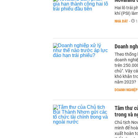
Hai lô trái 
khí (PSI) là
NHÀ ĐẤT
-
1
Doanh nghi
Theo thống k
doanh nghiệ
trên 250.000
chủ". Vậy cá
khó khăn tr
năm 2023?
DOANH NGHIỆP
Tâm thư củ
trong và n
Chủ tịch Nov
mình để hoà
xuất hoàn t