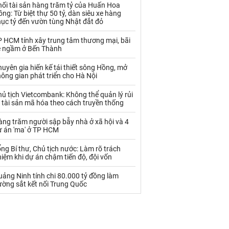
Palladium
Phân bón
hối tài sản hàng trăm tỷ của Huấn Hoa
ng: Từ biệt thự 50 tỷ, dàn siêu xe hàng
hục tỷ đến vườn tùng Nhật đắt đỏ
Rau - Củ -Quả
Sắt thép
P HCM tính xây trung tâm thương mại, bãi
Sữa
e ngầm ở Bến Thành
uyên gia hiến kế tái thiết sông Hồng, mở
Than
Thức ăn chăn nuôi
ông gian phát triển cho Hà Nội
Thủy hải sản khác
Tôm
ủ tịch Vietcombank: Không thể quản lý rủi
 tài sản mã hóa theo cách truyền thống
Vàng
ng trăm người sập bẫy nhà ở xã hội và 4
ự án 'ma' ở TP HCM
VLXD khác
Xăng dầu
ng Bí thư, Chủ tịch nước: Làm rõ trách
Xi măng - Clynker
iệm khi dự án chậm tiến độ, đội vốn
ảng Ninh tính chi 80.000 tỷ đồng làm
ường sắt kết nối Trung Quốc