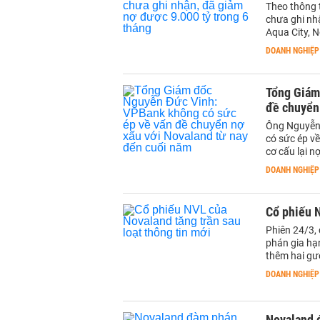
Theo thông 
chưa ghi nh
Aqua City, 
DOANH NGHIỆP
Tổng Giám
đề chuyển
Ông Nguyễn 
có sức ép về
cơ cấu lại n
DOANH NGHIỆP
Cổ phiếu N
Phiên 24/3,
phán gia hạn
thêm hai gư
DOANH NGHIỆP
Novaland đ