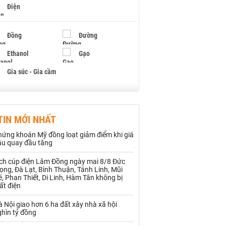
Điện
Đồng
Đường
Ethanol
Gạo
Gia súc - Gia cầm
Giấy
Gỗ
TIN MỚI NHẤT
Hạt điều
Hồ tiêu - Hạt tiêu
hứng khoán Mỹ đồng loạt giảm điểm khi giá
Khí đốt
ầu quay đầu tăng
ịch cúp điện Lâm Đồng ngày mai 8/8 Đức
Kim loại khác
Mắc ca
ọng, Đà Lạt, Bình Thuận, Tánh Linh, Mũi
, Phan Thiết, Di Linh, Hàm Tân không bị
Muối
Ngũ cốc
ất điện
Nhựa - Hạt nhựa
 Nội giao hơn 6 ha đất xây nhà xã hội
ghìn tỷ đồng