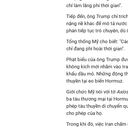
chỉ làm lãng phí thời gian”.
Tiếp đến, ông Trump chỉ tríc
nặng nề khác để mô tả nước 
phán tiếp tục trò chuyện, dù
Tổng thống Mỹ cho biết: "Cá
chỉ đang phí hoài thời gian".
Phát biểu của ông Trump đượ
không kích mới nhằm vào Ira
khẩu dầu mỏ. Những động thá
thuyền tại eo biển Hormuz.
Giới chức Mỹ nói với tờ
Axio
ba tàu thương mại tại Hormuz
phép tàu thuyền di chuyển q
cho phép của họ.
Trong khi đó, việc Iran chấ