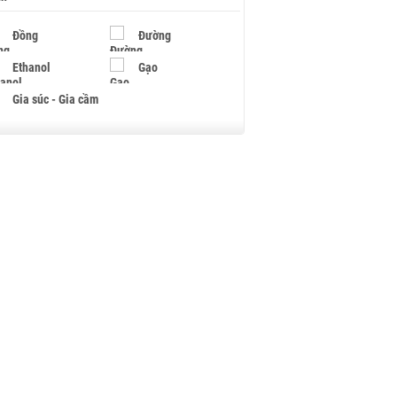
Đồng
Đường
Ethanol
Gạo
Gia súc - Gia cầm
Giấy
Gỗ
Hạt điều
Hồ tiêu - Hạt tiêu
Khí đốt
Kim loại khác
Mắc ca
Muối
Ngũ cốc
Nhựa - Hạt nhựa
Palladium
Phân bón