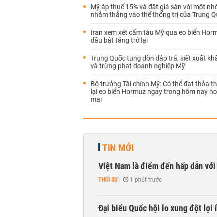
Mỹ áp thuế 15% và đặt giá sàn với một n
nhắm thẳng vào thế thống trị của Trung 
Iran xem xét cấm tàu Mỹ qua eo biển Horm
dầu bật tăng trở lại
Trung Quốc tung đòn đáp trả, siết xuất kh
và trừng phạt doanh nghiệp Mỹ
Bộ trưởng Tài chính Mỹ: Có thể đạt thỏa 
lại eo biển Hormuz ngay trong hôm nay h
mai
TIN MỚI
Việt Nam là điểm đến hấp dẫn vớ
THỜI SỰ
-
1 phút trước
Đại biểu Quốc hội lo xung đột lợi 