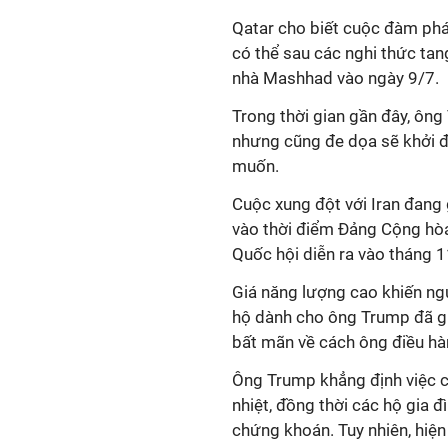
Qatar cho biết cuộc
đàm ph
có thể sau các nghi thức tan
nhà Mashhad vào ngày 9
/
7.
Trong thời gian gần đây, ô
ng
nhưng cũng
đe dọa sẽ
khởi đ
muốn.
Cuộc xung đột
với Iran đang
vào
thời điểm
Đảng Cộng hòa
Quốc hội diễn ra vào tháng 1
Giá năng lượng cao khiến ngư
hộ dành cho ông Trump đã gi
bất mãn về cách ông điều hàn
Ông Trump khẳng định việc c
nhiệt, đồng thời các hộ gia đ
chứng khoán. Tuy nhiên, hiệ