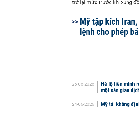
trở lại mức trước khi xung đ
Mỹ tập kích Iran,
lệnh cho phép bá
Hé lộ liên minh r
25-06-2026
một sàn giao dịch
Mỹ tái khẳng địn
24-06-2026