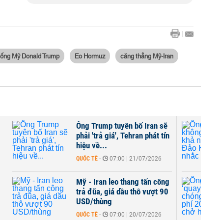
hống Mỹ Donald Trump
Eo Hormuz
căng thẳng Mỹ-Iran
Ông Trump tuyên bố Iran sẽ
phải 'trả giá', Tehran phát tín
hiệu về...
QUỐC TẾ
-
07:00 | 21/07/2026
Mỹ - Iran leo thang tấn công
g
trả đũa, giá dầu thô vượt 90
USD/thùng
QUỐC TẾ
-
07:00 | 20/07/2026