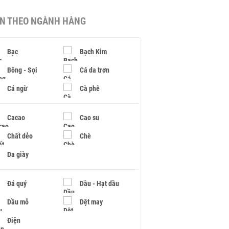
IN THEO NGÀNH HÀNG
Bạc
Bạch Kim
Bông - Sợi
Cá da trơn
Cá ngừ
Cà phê
Cacao
Cao su
Chất dẻo
Chè
Da giày
Đá quý
Dầu - Hạt dầu
Dầu mỏ
Dệt may
Điện