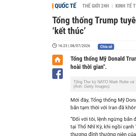
QUỐC TẾ
THẾ GIỚI 24H
KINH TẾ T
Tổng thống Trump tuyê
‘kết thúc’
16:23 | 08/07/2026
Chia sẻ
Tổng thống Mỹ Donald Trum
hoài thời gian".
Tổng Thư ký NATO Mark Rutte và T
(Ảnh:
Getty Images).
Mới đây, Tổng thống Mỹ Don
bắn tạm thời với Iran đã khô
“Đối với tôi, lệnh ngừng bắn
tại Thổ Nhĩ Kỳ, khi ngồi cạn
thượng đỉnh thường niên của 