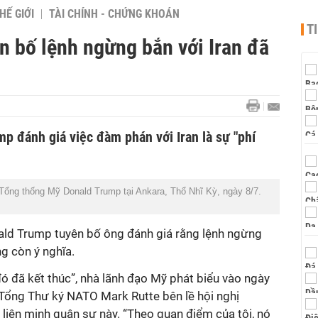
HẾ GIỚI
TÀI CHÍNH - CHỨNG KHOÁN
T
n bố lệnh ngừng bắn với Iran đã
p đánh giá việc đàm phán với Iran là sự "phí
ổng thống Mỹ Donald Trump tại Ankara, Thổ Nhĩ Kỳ, ngày 8/7.
ald Trump tuyên bố ông đánh giá rằng lệnh ngừng
ng còn ý nghĩa.
 đó đã kết thúc”, nhà lãnh đạo Mỹ phát biểu vào ngày
h Tổng Thư ký NATO Mark Rutte bên lề hội nghị
liên minh quân sự này. “Theo quan điểm của tôi, nó