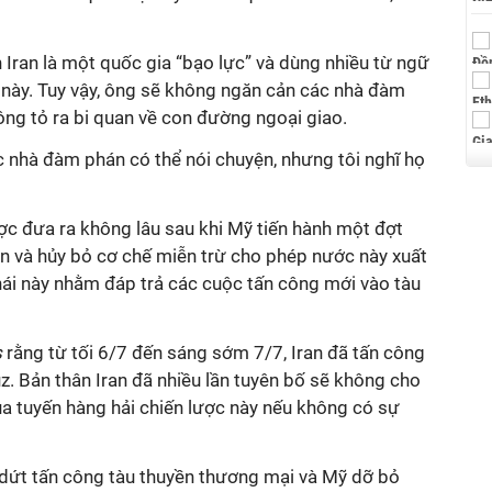
h Iran là một quốc gia “bạo lực” và dùng nhiều từ ngữ
này. Tuy vậy, ông sẽ không ngăn cản các nhà đàm
 ông tỏ ra bi quan về con đường ngoại giao.
c nhà đàm phán có thể nói chuyện, nhưng tôi nghĩ họ
c đưa ra không lâu sau khi Mỹ tiến hành một đợt
n và hủy bỏ cơ chế miễn trừ cho phép nước này xuất
i này nhằm đáp trả các cuộc tấn công mới vào tàu
s
rằng từ tối 6/7 đến sáng sớm 7/7, Iran đã tấn công
. Bản thân Iran đã nhiều lần tuyên bố sẽ không cho
ua tuyến hàng hải chiến lược này nếu không có sự
m dứt tấn công tàu thuyền thương mại và Mỹ dỡ bỏ