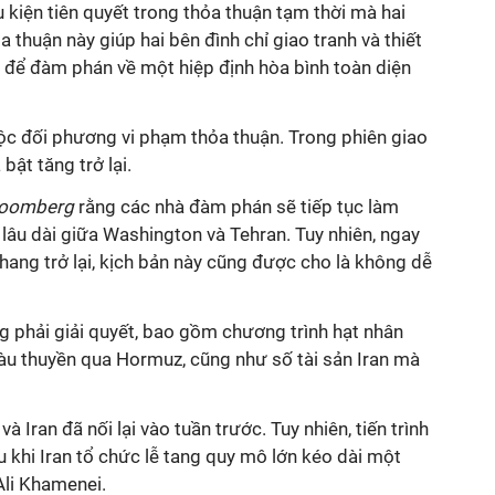
u kiện tiên quyết trong thỏa thuận tạm thời mà hai
 thuận này giúp hai bên đình chỉ giao tranh và thiết
y để đàm phán về một hiệp định hòa bình toàn diện
ộc đối phương vi phạm thỏa thuận. Trong phiên giao
bật tăng trở lại.
loomberg
rằng các nhà đàm phán sẽ tiếp tục làm
 lâu dài giữa Washington và Tehran. Tuy nhiên, ngay
thang trở lại, kịch bản này cũng được cho là không dễ
g phải giải quyết, bao gồm chương trình hạt nhân
tàu thuyền qua Hormuz, cũng như số tài sản Iran mà
 Iran đã nối lại vào tuần trước
.
Tuy nhiên, tiến trình
u
khi Iran tổ chức lễ tang quy mô lớn kéo dài một
Ali Khamenei
.