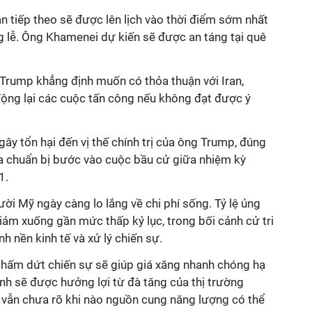
án
tiếp theo sẽ được lên lịch vào thời điểm sớm nhất
g lễ. Ông Khamenei dự kiến ​​sẽ được an táng tại quê
 Trump
khẳng định
muốn có thỏa thuận với Iran
,
ộng lại
các cuộc tấn công nếu không đạt được ý
gây tổn hại đến vị thế chính trị của
ông Trump, đúng
 chuẩn bị bước vào cuộc bầu cử giữa nhiệm kỳ
1.
ời Mỹ ngày càng lo lắng về chi phí sống. Tỷ lệ ủng
ảm xuống gần mức thấp kỷ lục, trong bối cảnh cử tri
h nền kinh tế và xử lý chiến sự.
hấm dứt chiến sự sẽ giúp giá xăng nhanh chóng hạ
ình sẽ được hưởng lợi từ đà tăng của thị trường
n vẫn chưa rõ khi nào nguồn cung năng lượng có thể