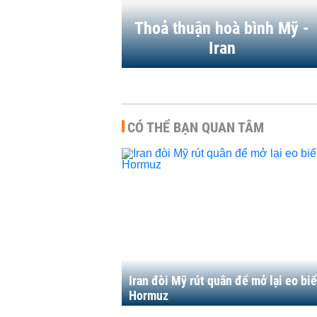
Thoả thuận hoà bình Mỹ -
Iran
CÓ THỂ BẠN QUAN TÂM
Iran đòi Mỹ rút quân để mở lại eo bi
Hormuz