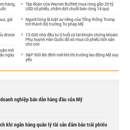
hóm hàng,
Tập đoàn của Warren Buffett mua ròng gần 20 tỷ
Quốc
USD cổ phiếu, chấm dứt chuỗi bán ròng 14 quý
uz, giá
Người từng là luật sư riêng của Tổng thống Trump
trở thành Bộ trưởng Tư pháp Mỹ
ẩu drone
15.000 nhà đầu tư 0 tuổi có tài khoản chứng khoán:
Phụ huynh Hàn Quốc đổ xô mua cổ phiếu tích sản
cho con
thuận mở
oặc ngày
S&P 500 lên đỉnh mới khi thị trường lao động Mỹ suy
yếu
i doanh nghiệp bán dẫn hàng đầu của Mỹ
ích khi ngân hàng quản lý tài sản đảm bảo trái phiếu