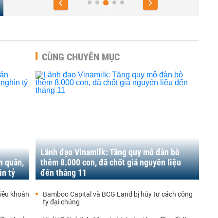
CÙNG CHUYÊN MỤC
Lãnh đạo Vinamilk: Tăng quy mô đàn bò
n quân,
thêm 8.000 con, đã chốt giá nguyên liệu
ìn tỷ
đến tháng 11
iều khoản
Bamboo Capital và BCG Land bị hủy tư cách công
ty đại chúng