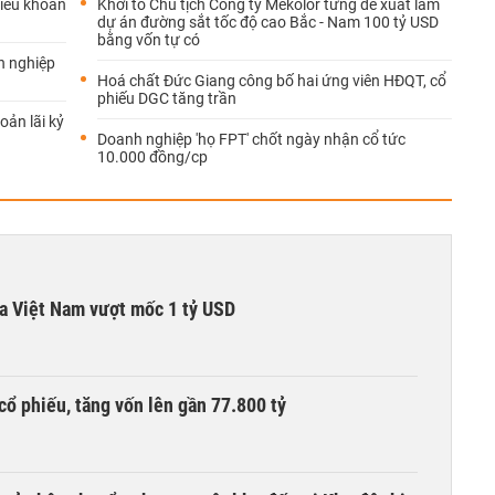
iều khoản
Khởi tố Chủ tịch Công ty Mekolor từng đề xuất làm
dự án đường sắt tốc độ cao Bắc - Nam 100 tỷ USD
bằng vốn tự có
h nghiệp
Hoá chất Đức Giang công bố hai ứng viên HĐQT, cổ
phiếu DGC tăng trần
oản lãi kỷ
Doanh nghiệp 'họ FPT' chốt ngày nhận cổ tức
10.000 đồng/cp
ta Việt Nam vượt mốc 1 tỷ USD
cổ phiếu, tăng vốn lên gần 77.800 tỷ