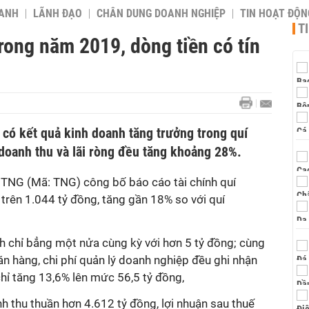
OANH
LÃNH ĐẠO
CHÂN DUNG DOANH NGHIỆP
TIN HOẠT ĐỘN
T
rong năm 2019, dòng tiền có tín
có kết quả kinh doanh tăng trưởng trong quí
 doanh thu và lãi ròng đều tăng khoảng 28%.
TNG (Mã: TNG) công bố báo cáo tài chính quí
trên 1.044 tỷ đồng, tăng gần 18% so với quí
h chỉ bẳng một nửa cùng kỳ với hơn 5 tỷ đồng; cùng
 bán hàng, chi phí quản lý doanh nghiệp đều ghi nhận
chỉ tăng 13,6% lên mức 56,5 tỷ đồng,
 thu thuần hơn 4.612 tỷ đồng, lợi nhuận sau thuế