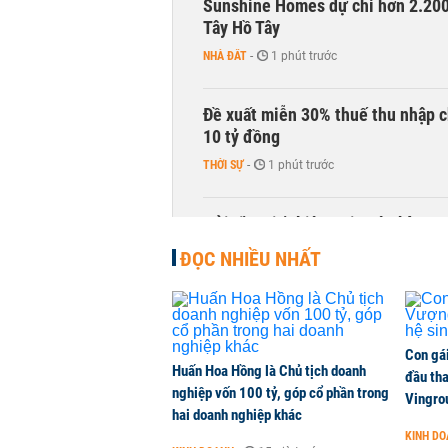
Sunshine Homes dự chi hơn 2.200 
Tây Hồ Tây
NHÀ ĐẤT
-
1 phút trước
Đề xuất miễn 30% thuế thu nhập c
10 tỷ đồng
THỜI SỰ
-
1 phút trước
Gửi tiền tiết kiệm tại ngân hàng 
TÀI CHÍNH
-
1 phút trước
ĐỌC NHIỀU NHẤT
Con gá
Huấn Hoa Hồng là Chủ tịch doanh
đầu tha
nghiệp vốn 100 tỷ, góp cổ phần trong
Vingro
hai doanh nghiệp khác
KINH D