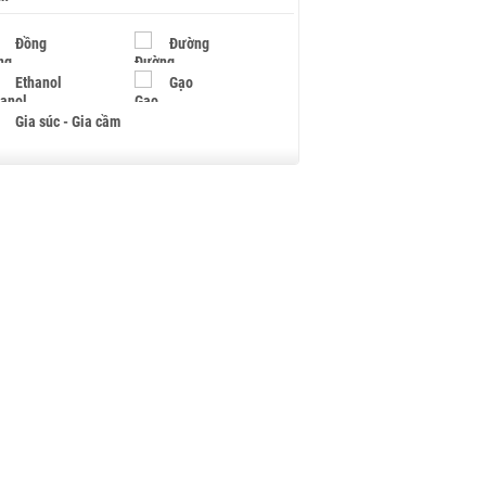
Đồng
Đường
Ethanol
Gạo
Gia súc - Gia cầm
Giấy
Gỗ
Hạt điều
Hồ tiêu - Hạt tiêu
Khí đốt
Kim loại khác
Mắc ca
Muối
Ngũ cốc
Nhựa - Hạt nhựa
Palladium
Phân bón