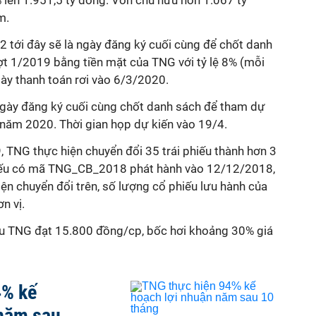
 lên 1.951,5 tỷ đồng. Vốn chủ hữu hơn 1.067 tỷ
m.
 tới đây sẽ là ngày đăng ký cuối cùng để chốt danh
t 1/2019 bằng tiền mặt của TNG với tỷ lệ 8% (mỗi
ày thanh toán rơi vào 6/3/2020.
 ngày đăng ký cuối cùng chốt danh sách để tham dự
 năm 2020. Thời gian họp dự kiến vào 19/4.
 TNG thực hiện chuyển đổi 35 trái phiếu thành hơn 3
 phiếu có mã TNG_CB_2018 phát hành vào 12/12/2018,
iện chuyển đổi trên, số lượng cổ phiếu lưu hành của
n vị.
ếu TNG đạt 15.800 đồng/cp, bốc hơi khoảng 30% giá
4% kế
 năm sau