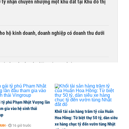
tỷ nhận chuyển nhượng một khu đất tại Khu đô thị
ho hộ kinh doanh, doanh nghiệp có doanh thu dưới
quốc doanh nào cho lãi suất cao nhất?
i tỷ phú Phạm Nhật Vượng lần
m gia vào hệ sinh thái
Khối tài sản hàng trăm tỷ của Huấn
up
Hoa Hồng: Từ biệt thự 50 tỷ, dàn siêu
xe hàng chục tỷ đến vườn tùng Nhật
OANH
-
16 giờ trước