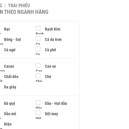
G
TRÁI PHIẾU
IN THEO NGÀNH HÀNG
Bạc
Bạch Kim
Bông - Sợi
Cá da trơn
Cá ngừ
Cà phê
Cacao
Cao su
Chất dẻo
Chè
Da giày
Đá quý
Dầu - Hạt dầu
Dầu mỏ
Dệt may
Điện