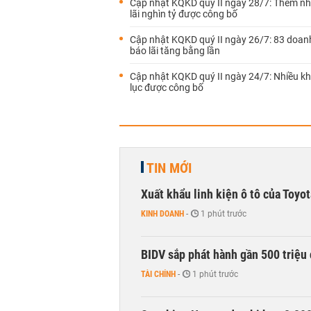
Cập nhật KQKD quý II ngày 28/7: Thêm nh
lãi nghìn tỷ được công bố
Cập nhật KQKD quý II ngày 26/7: 83 doan
báo lãi tăng bằng lần
Cập nhật KQKD quý II ngày 24/7: Nhiều kh
lục được công bố
TIN MỚI
Xuất khẩu linh kiện ô tô của Toyo
KINH DOANH
-
1 phút trước
BIDV sắp phát hành gần 500 triệu 
TÀI CHÍNH
-
1 phút trước