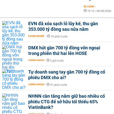
TÀI CHÍNH
-
15:12 | 05/08/2026
EVN đã xóa sạch lỗ lũy kế, thu gần
353.000 tỷ đồng sau nửa năm
DOANH NGHIỆP
-
19 phút trước
DMX hút gần 700 tỷ đồng vốn ngoại
trong phiên thứ hai lên HOSE
CHỨNG KHOÁN
-
5 giờ trước
Tự doanh sang tay gần 700 tỷ đồng cổ
phiếu DMX cho ai?
CHỨNG KHOÁN
-
31 phút trước
NHNN cần tăng nắm giữ bao nhiêu cổ
phiếu CTG để sở hữu tối thiểu 65%
VietinBank?