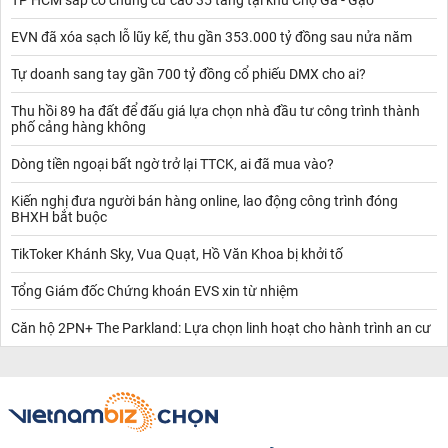
TP HCM sắp có chung cư cao 35 tầng tại khu Chợ Gà - Gạo
EVN đã xóa sạch lỗ lũy kế, thu gần 353.000 tỷ đồng sau nửa năm
Tự doanh sang tay gần 700 tỷ đồng cổ phiếu DMX cho ai?
Thu hồi 89 ha đất để đấu giá lựa chọn nhà đầu tư công trình thành
phố cảng hàng không
Dòng tiền ngoại bất ngờ trở lại TTCK, ai đã mua vào?
Kiến nghị đưa người bán hàng online, lao động công trình đóng
BHXH bắt buộc
TikToker Khánh Sky, Vua Quạt, Hồ Văn Khoa bị khởi tố
Tổng Giám đốc Chứng khoán EVS xin từ nhiệm
Căn hộ 2PN+ The Parkland: Lựa chọn linh hoạt cho hành trình an cư