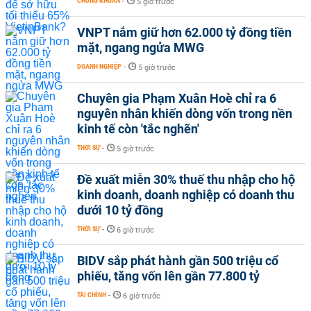
CHỨNG KHOÁN
-
5 giờ trước
VNPT nắm giữ hơn 62.000 tỷ đồng tiền
mặt, ngang ngửa MWG
DOANH NGHIỆP
-
5 giờ trước
Chuyên gia Phạm Xuân Hoè chỉ ra 6
nguyên nhân khiến dòng vốn trong nền
kinh tế còn 'tắc nghẽn'
THỜI SỰ
-
5 giờ trước
Đề xuất miễn 30% thuế thu nhập cho hộ
kinh doanh, doanh nghiệp có doanh thu
dưới 10 tỷ đồng
THỜI SỰ
-
6 giờ trước
BIDV sắp phát hành gần 500 triệu cổ
phiếu, tăng vốn lên gần 77.800 tỷ
TÀI CHÍNH
-
6 giờ trước