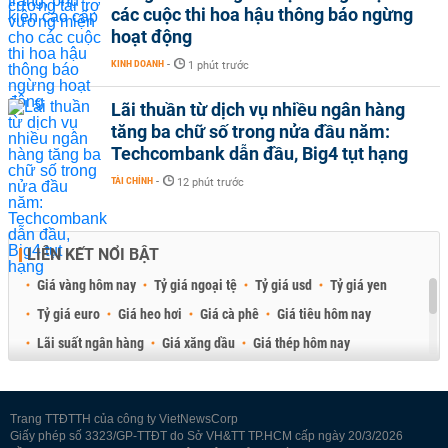
các cuộc thi hoa hậu thông báo ngừng
hoạt động
KINH DOANH
-
1 phút trước
Lãi thuần từ dịch vụ nhiều ngân hàng
tăng ba chữ số trong nửa đầu năm:
Techcombank dẫn đầu, Big4 tụt hạng
TÀI CHÍNH
-
12 phút trước
LIÊN KẾT NỔI BẬT
Giá vàng hôm nay
Tỷ giá ngoại tệ
Tỷ giá usd
Tỷ giá yen
Tỷ giá euro
Giá heo hơi
Giá cà phê
Giá tiêu hôm nay
Lãi suất ngân hàng
Giá xăng dầu
Giá thép hôm nay
Giá sầu riêng
Giá thịt heo
Giá gạo
Giá cao su
Best Retail Brokers
Diễn đàn đầu tư Việt Nam 2026
Trang TTĐTTH của công ty VietNewsCorp
Giấy phép số 3323/GP-TTĐT do Sở VH&TT TP.HCM cấp ngày 20/3/2026