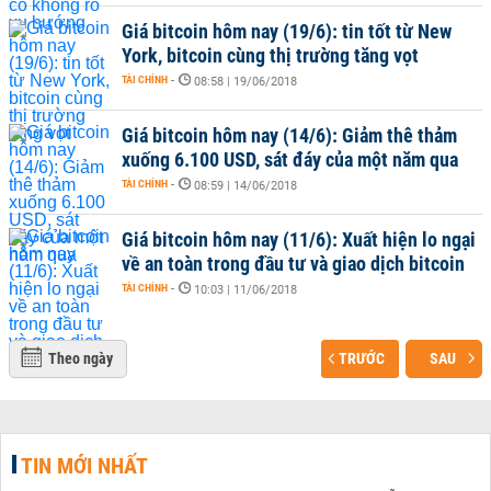
Giá bitcoin hôm nay (19/6): tin tốt từ New
York, bitcoin cùng thị trường tăng vọt
TÀI CHÍNH
-
08:58 | 19/06/2018
Giá bitcoin hôm nay (14/6): Giảm thê thảm
xuống 6.100 USD, sát đáy của một năm qua
TÀI CHÍNH
-
08:59 | 14/06/2018
Giá bitcoin hôm nay (11/6): Xuất hiện lo ngại
về an toàn trong đầu tư và giao dịch bitcoin
TÀI CHÍNH
-
10:03 | 11/06/2018
Theo ngày
TRƯỚC
SAU
TIN MỚI NHẤT