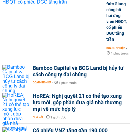
Đức Giang
công bố
hai ứng
viên HĐQT,
cổ phiếu
DGC tăng
trần
DOANH NGHIỆP
-
1 phút trước
Bamboo Capital và BCG Land bị hủy tư
cách công ty đại chúng
DOANH NGHIỆP
-
1 phút trước
HoREA: Nghị quyết 21 có thể tạo xung
lực mới, góp phần đưa giá nhà thương
mại về mức hợp lý
NHÀ ĐẤT
-
1 giờ trước
Cổ phiếu VNZ tăng gần 190.000