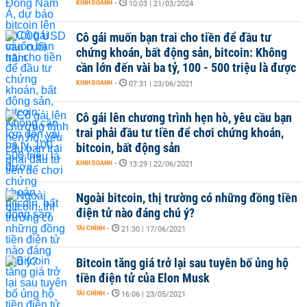
KINH DOANH
-
10:03 | 21/03/2024
Cô gái muốn bạn trai cho tiền để đầu tư
chứng khoán, bất động sản, bitcoin: Không
cần lớn đến vài ba tỷ, 100 - 500 triệu là được
KINH DOANH
-
07:31 | 23/06/2021
Cô gái lên chương trình hẹn hò, yêu cầu bạn
trai phải đầu tư tiền để chơi chứng khoán,
bitcoin, bất động sản
KINH DOANH
-
13:29 | 22/06/2021
Ngoài bitcoin, thị trường có những đồng tiền
điện tử nào đáng chú ý?
TÀI CHÍNH
-
21:30 | 17/06/2021
Bitcoin tăng giá trở lại sau tuyên bố ủng hộ
tiền điện tử của Elon Musk
TÀI CHÍNH
-
16:06 | 23/05/2021