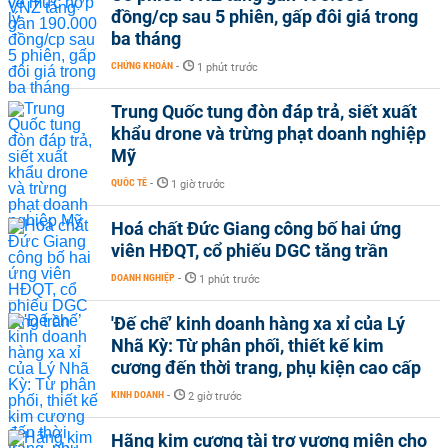
đồng/cp sau 5 phiên, gấp đôi giá trong
ba tháng
CHỨNG KHOÁN
-
1 phút trước
Trung Quốc tung đòn đáp trả, siết xuất
khẩu drone và trừng phạt doanh nghiệp
Mỹ
QUỐC TẾ
-
1 giờ trước
Hoá chất Đức Giang công bố hai ứng
viên HĐQT, cổ phiếu DGC tăng trần
DOANH NGHIỆP
-
1 phút trước
'Đế chế’ kinh doanh hàng xa xỉ của Lý
Nhã Kỳ: Từ phân phối, thiết kế kim
cương đến thời trang, phụ kiện cao cấp
KINH DOANH
-
2 giờ trước
Hãng kim cương tài trợ vương miện cho