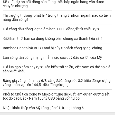
Đề xuất dự án bất động sản đang thế chấp ngân hàng vẫn được
chuyển nhượng
Thị trường thường ‘phất lên’ trong tháng 8, nhóm ngành nào có tiềm
năng dẫn sóng?
Giá xăng dầu đồng loạt giảm hơn 1.000 đồng/lít từ chiều 6/8
'Giới hạn thời hạn sử dụng không biến chung cư thành tiêu sản'
Bamboo Capital và BCG Land bị hủy tư cách công ty đại chúng
Làn sóng tấn công mạng nhằm vào các quỹ đầu cơ lớn của Mỹ
Giá lúa gạo hôm nay 6/8: Diễn biến trái chiều, Việt Nam có thể áp giá
sàn xuất khẩu
Bảng giá vàng hôm nay 6/8 vàng SJC tăng sốc 3,2 triệu đồng/lượng,
vàng nhẫn vọt lên 144,5 triệu đồng/lượng
Khởi tố Chủ tịch Công ty Mekolor từng đề xuất làm dự án đường sắt
tốc độ cao Bắc - Nam 100 tỷ USD bằng vốn tự có
Nhập khẩu thép vào Mỹ tăng gần 9% trong tháng 6