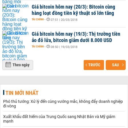
Giá bitcoin hôm nay (20/3): Bitcoin cùng
hàng loạt đồng tiền kỹ thuật số lớn tăng
TÀI CHÍNH
-
07:51 | 20/03/2018
Giá bitcoin hôm nay (19/3): Thị trường tiền
ảo đỏ lửa, bitcoin giảm dưới 8.000 USD
TÀI CHÍNH
-
08:50 | 19/03/2018
Theo ngày
TRƯỚC
SAU
TIN MỚI NHẤT
Phó thủ tướng: Xử lý đến cùng vướng mắc, không đẩy doanh nghiệp
đi vòng
Xuất khẩu đất hiếm của Trung Quốc sang Nhật Bản và Mỹ giảm
mạnh