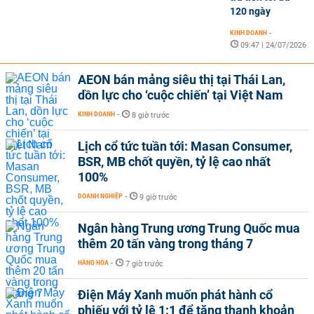
120 ngày
KINH DOANH
-
09:47 | 24/07/2026
AEON bán mảng siêu thị tại Thái Lan,
dồn lực cho ‘cuộc chiến’ tại Việt Nam
KINH DOANH
-
8 giờ trước
Lịch cổ tức tuần tới: Masan Consumer,
BSR, MB chốt quyền, tỷ lệ cao nhất
100%
DOANH NGHIỆP
-
9 giờ trước
Ngân hàng Trung ương Trung Quốc mua
thêm 20 tấn vàng trong tháng 7
HÀNG HÓA
-
7 giờ trước
Điện Máy Xanh muốn phát hành cổ
phiếu với tỷ lệ 1:1 để tăng thanh khoản