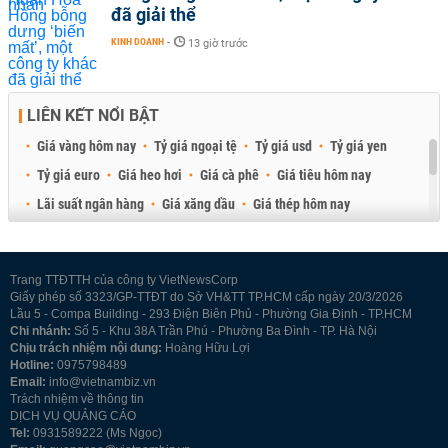
đã giải thể
KINH DOANH
-
13 giờ trước
LIÊN KẾT NỔI BẬT
Giá vàng hôm nay
Tỷ giá ngoại tệ
Tỷ giá usd
Tỷ giá yen
Tỷ giá euro
Giá heo hơi
Giá cà phê
Giá tiêu hôm nay
Lãi suất ngân hàng
Giá xăng dầu
Giá thép hôm nay
Giá sầu riêng
Giá thịt heo
Giá gạo
Giá cao su
Best Retail Brokers
Diễn đàn đầu tư Việt Nam 2026
Trang TTĐTTH của công ty VietNewsCorp
Giấy phép số 3323/GP-TTĐT do Sở VH&TT TP.HCM cấp ngày 20/3/2026
Lầu 5 - Compa Building - 293 Điện Biên Phủ - Phường Gia Định - TP.HCM
Chi nhánh:
Số 5 - Khu 38A Trần Phú - Phường Ba Đình - TP. Hà Nội
Chịu trách nhiệm nội dung:
Hoàng Hữu Lợi
Hotline:
0975798489
Email:
info@vietnambiz.vn
Trách nhiệm về thông tin
DỊCH VỤ QUẢNG CÁO
Tel:
0931589222 (Ms Ngọc)