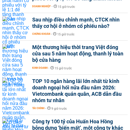
DOANH NGHIỆP
-
15 giờ trước
Sau nhịp điều chỉnh mạnh, CTCK nhìn
thấy cơ hội ở nhóm cổ phiếu nào?
CHỨNG KHOÁN
-
15 giờ trước
Một thương hiệu thời trang Việt đóng
cửa sau 5 năm hoạt động, thanh lý toàn
bộ cửa hàng
KINH DOANH
-
15 giờ trước
TOP 10 ngân hàng lãi lớn nhất từ kinh
doanh ngoại hối nửa đầu năm 2026:
Vietcombank quán quân, ACB dẫn đầu
nhóm tư nhân
TÀI CHÍNH
-
9 giờ trước
Công ty 100 tỷ của Huấn Hoa Hồng
bỗng dưng ‘biến mất’, một công ty khác