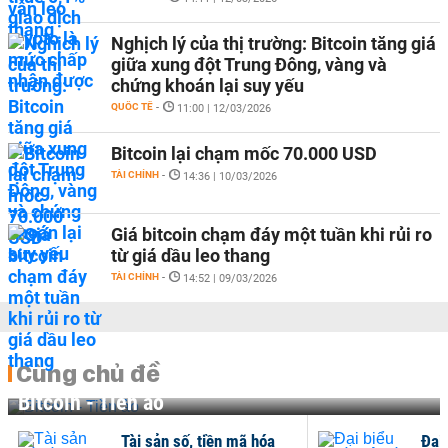
Nghịch lý của thị trường: Bitcoin tăng giá
giữa xung đột Trung Đông, vàng và
chứng khoán lại suy yếu
QUỐC TẾ
-
11:00 | 12/03/2026
Bitcoin lại chạm mốc 70.000 USD
TÀI CHÍNH
-
14:36 | 10/03/2026
Giá bitcoin chạm đáy một tuần khi rủi ro
từ giá dầu leo thang
TÀI CHÍNH
-
14:52 | 09/03/2026
Cùng chủ đề
Bitcoin - Tiền ảo
Tài sản số, tiền mã hóa
Đại