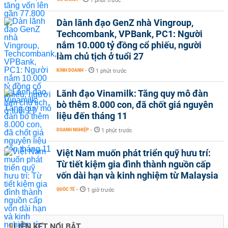
1 phút trước
Dàn lãnh đạo GenZ nhà Vingroup,
Techcombank, VPBank, PC1: Người
nắm 10.000 tỷ đồng cổ phiếu, người
làm chủ tịch ở tuổi 27
KINH DOANH
-
1 phút trước
Lãnh đạo Vinamilk: Tăng quy mô đàn
bò thêm 8.000 con, đã chốt giá nguyên
liệu đến tháng 11
DOANH NGHIỆP
-
1 phút trước
Việt Nam muốn phát triển quỹ hưu trí:
Từ tiết kiệm gia đình thành nguồn cấp
vốn dài hạn và kinh nghiệm từ Malaysia
QUỐC TẾ
-
1 giờ trước
LIÊN KẾT NỔI BẬT