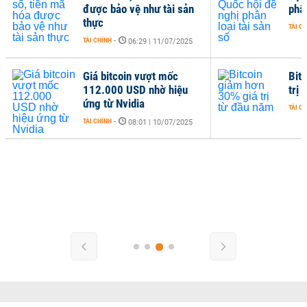
được bảo vệ như tài sản
phân
thực
TÀI C
TÀI CHÍNH
-
06:29 | 11/07/2025
Giá bitcoin vượt mốc
Bit
112.000 USD nhờ hiệu
trị
ứng từ Nvidia
TÀI C
TÀI CHÍNH
-
08:01 | 10/07/2025