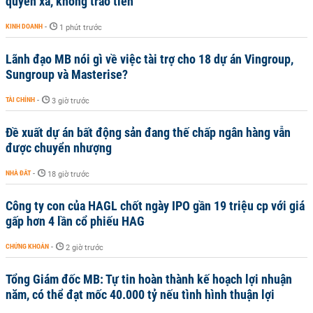
quyền xã, không trao tiền
KINH DOANH
-
1 phút trước
Lãnh đạo MB nói gì về việc tài trợ cho 18 dự án Vingroup,
Sungroup và Masterise?
TÀI CHÍNH
-
3 giờ trước
Đề xuất dự án bất động sản đang thế chấp ngân hàng vẫn
được chuyển nhượng
NHÀ ĐẤT
-
18 giờ trước
Công ty con của HAGL chốt ngày IPO gần 19 triệu cp với giá
gấp hơn 4 lần cổ phiếu HAG
CHỨNG KHOÁN
-
2 giờ trước
Tổng Giám đốc MB: Tự tin hoàn thành kế hoạch lợi nhuận
năm, có thể đạt mốc 40.000 tỷ nếu tình hình thuận lợi