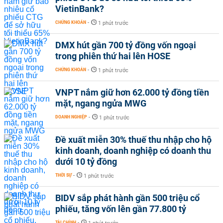
VietinBank?
CHỨNG KHOÁN
-
1 phút trước
DMX hút gần 700 tỷ đồng vốn ngoại
trong phiên thứ hai lên HOSE
CHỨNG KHOÁN
-
1 phút trước
VNPT nắm giữ hơn 62.000 tỷ đồng tiền
mặt, ngang ngửa MWG
DOANH NGHIỆP
-
1 phút trước
Đề xuất miễn 30% thuế thu nhập cho hộ
kinh doanh, doanh nghiệp có doanh thu
dưới 10 tỷ đồng
THỜI SỰ
-
1 phút trước
BIDV sắp phát hành gần 500 triệu cổ
phiếu, tăng vốn lên gần 77.800 tỷ
TÀI CHÍNH
-