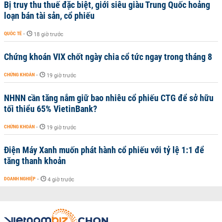
Bị truy thu thuế đặc biệt, giới siêu giàu Trung Quốc hoảng
loạn bán tài sản, cổ phiếu
QUỐC TẾ
-
18 giờ trước
Chứng khoán VIX chốt ngày chia cổ tức ngay trong tháng 8
CHỨNG KHOÁN
-
19 giờ trước
NHNN cần tăng nắm giữ bao nhiêu cổ phiếu CTG để sở hữu
tối thiểu 65% VietinBank?
CHỨNG KHOÁN
-
19 giờ trước
Điện Máy Xanh muốn phát hành cổ phiếu với tỷ lệ 1:1 để
tăng thanh khoản
DOANH NGHIỆP
-
4 giờ trước