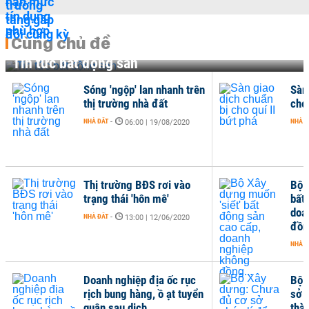
Cùng chủ đề
Tin tức bất động sản
Sóng 'ngộp' lan nhanh trên
Sàn
thị trường nhà đất
cho 
NHÀ ĐẤT
-
NHÀ Đ
06:00 | 19/08/2020
Thị trường BĐS rơi vào
Bộ 
trạng thái 'hôn mê'
bất
doa
NHÀ ĐẤT
-
13:00 | 12/06/2020
đồn
NHÀ Đ
Doanh nghiệp địa ốc rục
Bộ 
rịch bung hàng, ồ ạt tuyển
sở p
quân sau dịch
thà