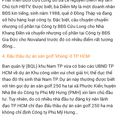
Phát triển BĐS Cửu Long do bà Lê Nguyễn Diễm My làm
Chủ tịch HĐTV. Được biết, bà Diễm My là một doanh nhân
BĐS kín tiếng, sinh năm 1988, quê ở Đồng Tháp và đang
sở hữu hàng loạt công ty. Đặc biệt, câu chuyện chuyển
nhượng cổ phần tại Công ty BĐS Cửu Long cho Nhà
Khang Điền và chuyển nhượng cổ phần tại Công ty BĐS
Gia Đức cho Novaland trước đó có nhiều điểm rất tương
đồng...
4. Đấu thầu dự án sân golf ‘khủng’ ở TP HCM
Ban quản lý (BQL) khu Nam TP vừa có báo cáo UBND TP
HCM về dự án Khu công viên vui chơi giải trí, thể dục thể
thao đô thị sinh thái Nam TP. Dự án này thường được biết
với tên gọi dự án sân golf 250 ha tại xã Phước Kiển, huyện
Nhà Bè do Công ty Phú Mỹ Hưng (PMH) xin làm chủ đầu
tư. Tuy nhiên, do có nhiều nhà đầu tư đăng ký nên lãnh
đạo TP HCM chỉ đạo đấu thầu dự án sân golf 250 ha mà
không chỉ định Công ty Phú Mỹ Hưng...