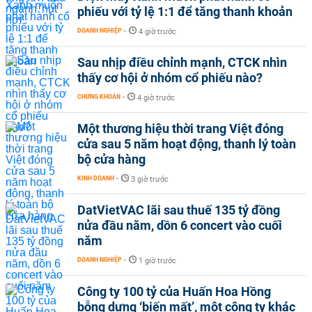
phiếu với tỷ lệ 1:1 để tăng thanh khoản
DOANH NGHIỆP
-
4 giờ trước
Sau nhịp điều chỉnh mạnh, CTCK nhìn
thấy cơ hội ở nhóm cổ phiếu nào?
CHỨNG KHOÁN
-
4 giờ trước
Một thương hiệu thời trang Việt đóng
cửa sau 5 năm hoạt động, thanh lý toàn
bộ cửa hàng
KINH DOANH
-
3 giờ trước
DatVietVAC lãi sau thuế 135 tỷ đồng
nửa đầu năm, dồn 6 concert vào cuối
năm
DOANH NGHIỆP
-
1 giờ trước
Công ty 100 tỷ của Huấn Hoa Hồng
bỗng dưng ‘biến mất’, một công ty khác