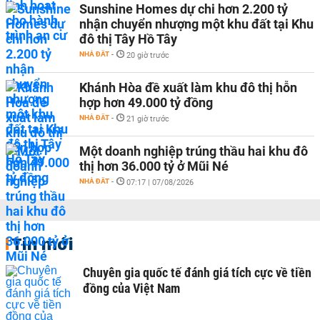
Sunshine Homes dự chi hơn 2.200 tỷ
nhận chuyển nhượng một khu đất tại Khu
đô thị Tây Hồ Tây
NHÀ ĐẤT
-
20 giờ trước
Khánh Hòa đề xuất làm khu đô thị hỗn
hợp hơn 49.000 tỷ đồng
NHÀ ĐẤT
-
21 giờ trước
Một doanh nghiệp trúng thầu hai khu đô
thị hơn 36.000 tỷ ở Mũi Né
NHÀ ĐẤT
-
07:17 | 07/08/2026
Tin mới
Chuyên gia quốc tế đánh giá tích cực về tiền
đồng của Việt Nam