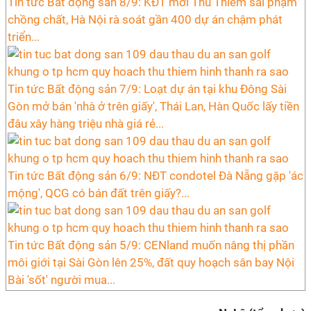
Tin tức Bất động sản 8/9: KĐT mới Thủ Thiêm sai phạm
chồng chất, Hà Nội rà soát gần 400 dự án chậm phát
triển...
Tin tức Bất động sản 7/9: Loạt dự án tại khu Đông Sài
Gòn mở bán 'nhà ở trên giấy', Thái Lan, Hàn Quốc lấy tiền
đâu xây hàng triệu nhà giá rẻ...
Tin tức Bất động sản 6/9: NĐT condotel Đà Nẵng gặp 'ác
mộng', QCG có bán đất trên giấy?...
Tin tức Bất động sản 5/9: CENland muốn nâng thị phần
môi giới tại Sài Gòn lên 25%, đất quy hoạch sân bay Nội
Bài 'sốt' người mua...