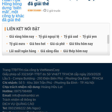
đã giải thể
KINH DOANH
-
2 giờ trước
LIÊN KẾT NỔI BẬT
Giá vàng hôm nay
Tỷ giá ngoại tệ
Tỷ giá usd
Tỷ giá yen
Tỷ giá euro
Giá heo hơi
Giá cà phê
Giá tiêu hôm nay
Lãi suất ngân hàng
Giá xăng dầu
Giá thép hôm nay
Giá sầu riêng
Giá thịt heo
Giá gạo
Giá cao su
Best Retail Brokers
Diễn đàn đầu tư Việt Nam 2026
Trang TTĐTTH của công ty VietNewsCorp
Giấy phép số 3323/GP-TTĐT do Sở VH&TT TP.HCM cấp ngày 20/3/2026
Lầu 5 - Compa Building - 293 Điện Biên Phủ - Phường Gia Định - TP.HCM
Chi nhánh:
Số 5 - Khu 38A Trần Phú - Phường Ba Đình - TP. Hà Nội
Chịu trách nhiệm nội dung:
Hoàng Hữu Lợi
Hotline:
0975798489
Email:
info@vietnambiz.vn
Trách nhiệm về thông tin
DỊCH VỤ QUẢNG CÁO
Tel:
0931589222 (Ms Ngọc)