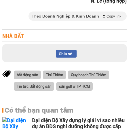
N. Lê (tổng hợp)
Theo
Doanh Nghiệp & Kinh Doanh
Copy link
NHÀ ĐẤT
Chia sẻ
bất động sản
Thủ Thiêm
Quy hoạch Thủ Thiêm
Tin tức Bất động sản
sân golf ở TP HCM
Có thể bạn quan tâm
Đại diện Bộ Xây dựng lý giải vì sao nhiều
dự án BĐS nghỉ dưỡng không được cấp