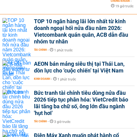
CHỨNG KHOÁN
-
19 giờ trước
TOP 10 ngân hàng lãi lớn nhất từ kinh
doanh ngoại hối nửa đầu năm 2026:
Vietcombank quán quân, ACB dẫn đầu
nhóm tư nhân
TÀI CHÍNH
-
1 phút trước
AEON bán mảng siêu thị tại Thái Lan,
dồn lực cho ‘cuộc chiến’ tại Việt Nam
KINH DOANH
-
1 phút trước
Bức tranh tài chính tiêu dùng nửa đầu
2026 tiếp tục phân hóa: VietCredit báo
lãi tăng ba chữ số, ông lớn đầu ngành
'hụt hơi'
TÀI CHÍNH
-
3 giờ trước
Điện Máy Xanh muốn phát hành cổ