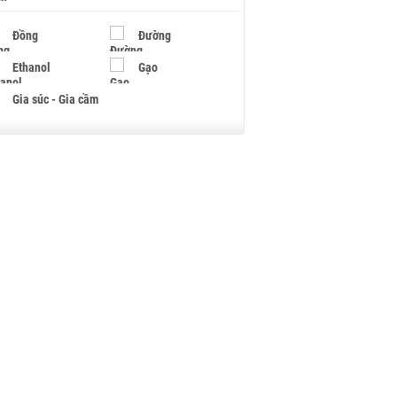
Đồng
Đường
Ethanol
Gạo
Gia súc - Gia cầm
Giấy
Gỗ
Hạt điều
Hồ tiêu - Hạt tiêu
Khí đốt
Kim loại khác
Mắc ca
Muối
Ngũ cốc
Nhựa - Hạt nhựa
Palladium
Phân bón