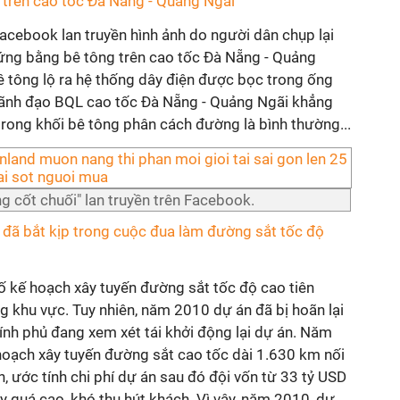
i' trên cao tốc Đà Nẵng - Quảng Ngãi
acebook lan truyền hình ảnh do người dân chụp lại
 cứng bằng bê tông trên cao tốc Đà Nẵng - Quảng
ê tông lộ ra hệ thống dây điện được bọc trong ống
ãnh đạo BQL cao tốc Đà Nẵng - Quảng Ngãi khẳng
 trong khối bê tông phân cách đường là bình thường...
g cốt chuối" lan truyền trên Facebook.
 đã bắt kịp trong cuộc đua làm đường sắt tốc độ
kế hoạch xây tuyến đường sắt tốc độ cao tiên
 khu vực. Tuy nhiên, năm 2010 dự án đã bị hoãn lại
Chính phủ đang xem xét tái khởi động lại dự án. Năm
oạch xây tuyến đường sắt cao tốc dài 1.630 km nối
, ước tính chi phí dự án sau đó đội vốn từ 33 tỷ USD
ày quá cao, khó thu hút khách. Vì vậy, năm 2010, dự