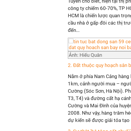
Tuyển cho biết, hiện tại thị
công ty chiếm 60-70%, TP H
HCM là chiến lược quan trọ
cầu nhà ở gấp đôi các thị tr
đến...
Ảnh: Hiếu Quân
2. Đất thuộc quy hoạch sân b
Nằm ở phía Nam Cảng hàng k
1km, cảnh người mua – người 
Cường (Sóc Sơn, Hà Nội). P
T3, T4) và đường cất hạ cánh
Cường và Mai Đình của huyệ
2008. Như vậy, hàng trăm hé
dự kiến sẽ được giải tỏa tạo