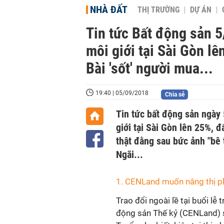
NHÀ ĐẤT
THỊ TRƯỜNG
DỰ ÁN
Tin tức Bất động sản 
môi giới tại Sài Gòn l
Bài 'sốt' người mua...
19:40 | 05/09/2018
Chia sẻ
Tin tức bất động sản ngày
giới tại Sài Gòn lên 25%, đ
thật đằng sau bức ảnh "bê 
Ngãi...
1. CENLand muốn nâng thị p
Trao đổi ngoài lề tại buổi l
động sản Thế kỷ (CENLand)