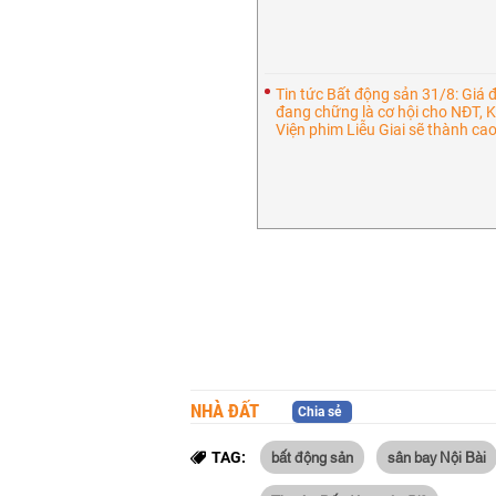
Tin tức Bất động sản 31/8: Giá 
đang chững là cơ hội cho NĐT, K
Viện phim Liễu Giai sẽ thành cao
NHÀ ĐẤT
Chia sẻ
bất động sản
sân bay Nội Bài
TAG: