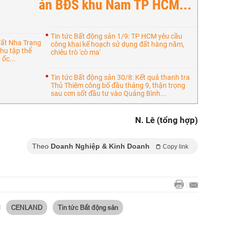
án BĐS khu Nam TP HCM...
Tin tức Bất động sản 1/9: TP HCM yêu cầu
đất Nha Trang
công khai kế hoạch sử dụng đất hàng năm,
hu tập thể
chiêu trò 'cò ma'
 ốc...
Tin tức Bất động sản 30/8: Kết quả thanh tra
Thủ Thiêm công bố đầu tháng 9, thận trọng
sau cơn sốt đầu tư vào Quảng Bình...
N. Lê (tổng hợp)
Theo
Doanh Nghiệp & Kinh Doanh
Copy link
CENLAND
Tin tức Bất động sản