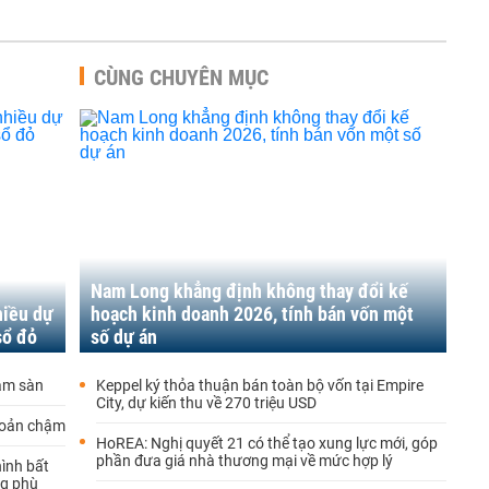
CÙNG CHUYÊN MỤC
Nam Long khẳng định không thay đổi kế
hiều dự
hoạch kinh doanh 2026, tính bán vốn một
sổ đỏ
số dự án
iảm sàn
Keppel ký thỏa thuận bán toàn bộ vốn tại Empire
City, dự kiến thu về 270 triệu USD
hoản chậm
HoREA: Nghị quyết 21 có thể tạo xung lực mới, góp
phần đưa giá nhà thương mại về mức hợp lý
hình bất
ng phù