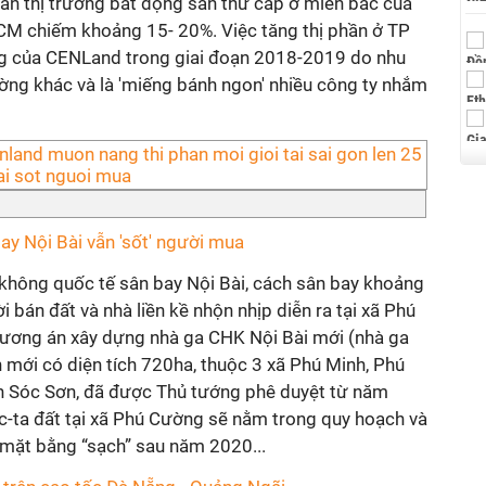
 phần thị trường bất động sản thứ cấp ở miền bắc của
CM chiếm khoảng 15- 20%. Việc tăng thị phần ở TP
ng của CENLand trong giai đoạn 2018-2019 do nhu
ường khác và là 'miếng bánh ngon' nhiều công ty nhắm
ay Nội Bài vẫn 'sốt' người mua
hông quốc tế sân bay Nội Bài, cách sân bay khoảng
bán đất và nhà liền kề nhộn nhịp diễn ra tại xã Phú
hương án xây dựng nhà ga CHK Nội Bài mới (nhà ga
 mới có diện tích 720ha, thuộc 3 xã Phú Minh, Phú
n Sóc Sơn, đã được Thủ tướng phê duyệt từ năm
c-ta đất tại xã Phú Cường sẽ nằm trong quy hoạch và
 mặt bằng “sạch” sau năm 2020...