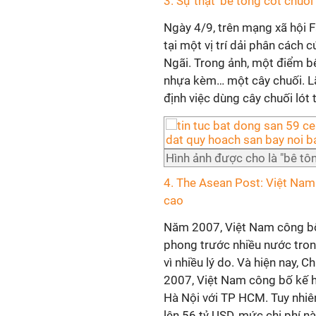
3. Sự thật 'bê tông cốt chuố
Ngày 4/9, trên mạng xã hội F
tại một vị trí dải phân cách
Ngãi. Trong ảnh, một điểm b
nhựa kèm… một cây chuối. L
định việc dùng cây chuối lót
Hình ảnh được cho là "bê tôn
4. The Asean Post: Việt Nam
cao
Năm 2007, Việt Nam công bố 
phong trước nhiều nước trong
vì nhiều lý do. Và hiện nay, 
2007, Việt Nam công bố kế h
Hà Nội với TP HCM. Tuy nhiên
lên 56 tỷ USD, mức chi phí n