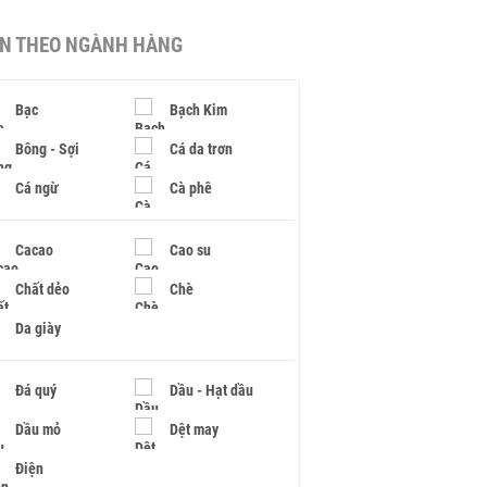
IN THEO NGÀNH HÀNG
Bạc
Bạch Kim
Bông - Sợi
Cá da trơn
Cá ngừ
Cà phê
Cacao
Cao su
Chất dẻo
Chè
Da giày
Đá quý
Dầu - Hạt dầu
Dầu mỏ
Dệt may
Điện