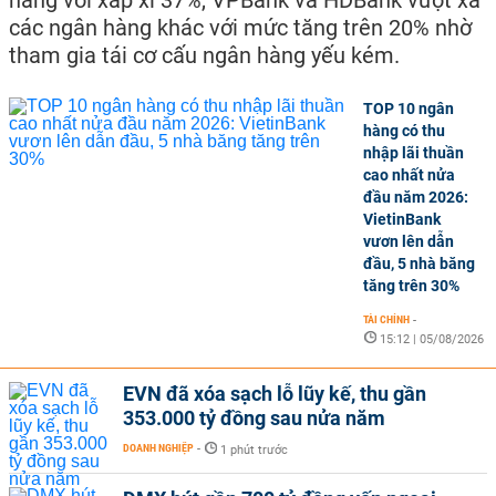
các ngân hàng khác với mức tăng trên 20% nhờ
tham gia tái cơ cấu ngân hàng yếu kém.
TOP 10 ngân
hàng có thu
nhập lãi thuần
cao nhất nửa
đầu năm 2026:
VietinBank
vươn lên dẫn
đầu, 5 nhà băng
tăng trên 30%
TÀI CHÍNH
-
15:12 | 05/08/2026
EVN đã xóa sạch lỗ lũy kế, thu gần
353.000 tỷ đồng sau nửa năm
DOANH NGHIỆP
-
1 phút trước