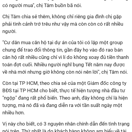
có người mua", chị Tâm buồn bã nói.
Chị Tâm chia sẻ thêm, không chỉ riêng gia đình chị gặp
phải tình cảnh trớ trêu như vậy mà còn còn có rất nhiều
người.
"Cư dân mua căn hộ tại dự án của tôi có lập một group
chung để trao đổi thông tin, gần đây họ vào đó rao bán
căn hộ rất nhiều cũng chỉ vì lí do không xoay đủ tiền thanh
toán đợt cuối. Nhiều người nghĩ bụng Tết năm nay được
về nhà mới nhưng giờ không còn nói nên lời", chị Tâm nói.
Còn tại TP HCM, theo chia sẻ của một Giám đốc công ty
BĐS tại TP HCM cho biết, thực tế hiện tượng nhà đầu tư
"ngộp" đang rất phổ biến. Theo anh, đây không chỉ là hiện
tượng, mà nó đã và đang diễn ra với tần suất ngày một
nhiều hơn.
Vị này cho biết, có 3 nguyên nhân chính dẫn đến tình trạng
nói trên. Thứ nhất là do khách hàng không am hiểu về tài