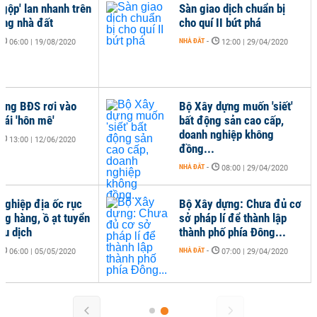
ngộp' lan nhanh trên
Sàn giao dịch chuẩn bị
ường nhà đất
cho quí II bứt phá
NHÀ ĐẤT
-
06:00 | 19/08/2020
12:00 | 29/04/2020
ường BĐS rơi vào
Bộ Xây dựng muốn 'siết'
hái 'hôn mê'
bất động sản cao cấp,
doanh nghiệp không
13:00 | 12/06/2020
đồng...
NHÀ ĐẤT
-
08:00 | 29/04/2020
nghiệp địa ốc rục
Bộ Xây dựng: Chưa đủ cơ
ng hàng, ồ ạt tuyển
sở pháp lí để thành lập
au dịch
thành phố phía Đông...
NHÀ ĐẤT
-
06:00 | 05/05/2020
07:00 | 29/04/2020