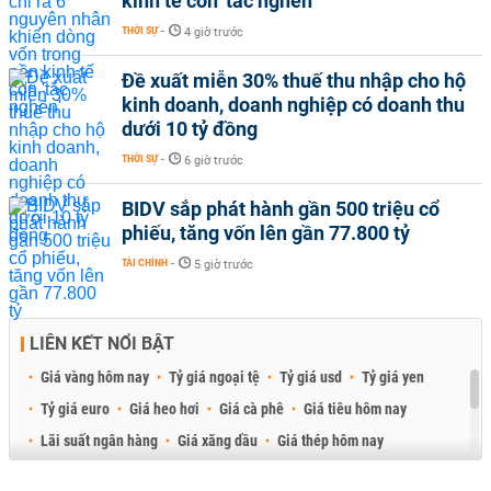
kinh tế còn 'tắc nghẽn'
THỜI SỰ
-
4 giờ trước
Đề xuất miễn 30% thuế thu nhập cho hộ
kinh doanh, doanh nghiệp có doanh thu
dưới 10 tỷ đồng
THỜI SỰ
-
6 giờ trước
BIDV sắp phát hành gần 500 triệu cổ
phiếu, tăng vốn lên gần 77.800 tỷ
TÀI CHÍNH
-
5 giờ trước
LIÊN KẾT NỔI BẬT
Giá vàng hôm nay
Tỷ giá ngoại tệ
Tỷ giá usd
Tỷ giá yen
Tỷ giá euro
Giá heo hơi
Giá cà phê
Giá tiêu hôm nay
Lãi suất ngân hàng
Giá xăng dầu
Giá thép hôm nay
Giá sầu riêng
Giá thịt heo
Giá gạo
Giá cao su