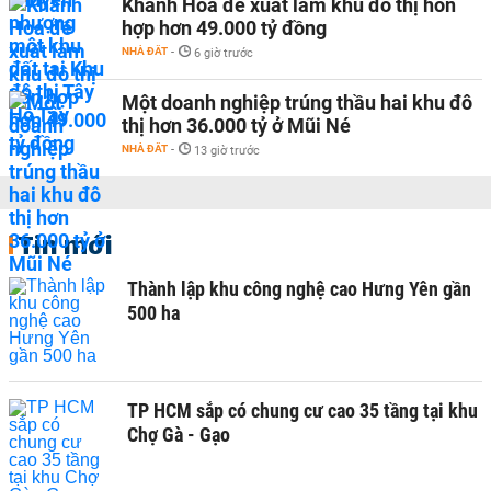
Khánh Hòa đề xuất làm khu đô thị hỗn
hợp hơn 49.000 tỷ đồng
NHÀ ĐẤT
-
6 giờ trước
Một doanh nghiệp trúng thầu hai khu đô
thị hơn 36.000 tỷ ở Mũi Né
NHÀ ĐẤT
-
13 giờ trước
Tin mới
Thành lập khu công nghệ cao Hưng Yên gần
500 ha
TP HCM sắp có chung cư cao 35 tầng tại khu
Chợ Gà - Gạo