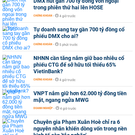
DMX hút gần 700 tỷ đồng vốn ngoại
trong phiên thứ hai lên HOSE
CHỨNG KHOÁN
-
4 giờ trước
Tự doanh sang tay gần 700 tỷ đồng cổ
phiếu DMX cho ai?
CHỨNG KHOÁN
-
5 phút trước
NHNN cần tăng nắm giữ bao nhiêu cổ
phiếu CTG để sở hữu tối thiểu 65%
VietinBank?
CHỨNG KHOÁN
-
4 giờ trước
VNPT nắm giữ hơn 62.000 tỷ đồng tiền
mặt, ngang ngửa MWG
DOANH NGHIỆP
-
4 giờ trước
Chuyên gia Phạm Xuân Hoè chỉ ra 6
nguyên nhân khiến dòng vốn trong nền