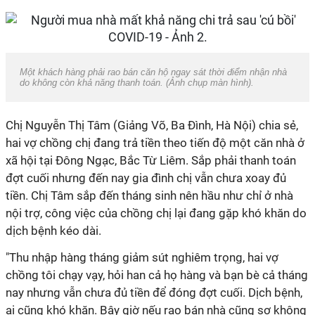
Một khách hàng phải rao bán căn hộ ngay sát thời điểm nhận nhà
do không còn khả năng thanh toán. (Ảnh chụp màn hình).
Chị Nguyễn Thị Tâm (Giảng Võ, Ba Đình, Hà Nội) chia sẻ,
hai vợ chồng chị đang trả tiền theo tiến độ một căn nhà ở
xã hội tại Đông Ngạc, Bắc Từ Liêm. Sắp phải thanh toán
đợt cuối nhưng đến nay gia đình chị vẫn chưa xoay đủ
tiền. Chị Tâm sắp đến tháng sinh nên hầu như chỉ ở nhà
nội trợ, công việc của chồng chị lại đang gặp khó khăn do
dịch bệnh kéo dài.
"Thu nhập hàng tháng giảm sút nghiêm trọng, hai vợ
chồng tôi chạy vạy, hỏi han cả họ hàng và bạn bè cả tháng
nay nhưng vẫn chưa đủ tiền để đóng đợt cuối. Dịch bệnh,
ai cũng khó khăn. Bây giờ nếu rao bán nhà cũng sợ không