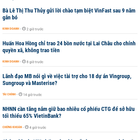
Bà Lê Thị Thu Thủy gửi lời chào tạm biệt VinFast sau 9 năm
gắn bó
KINH DOANH
-
2 giờ trước
Huấn Hoa Hồng chỉ trao 24 bồn nước tại Lai Châu cho chính
quyền xã, không trao tiền
KINH DOANH
-
8 giờ trước
Lãnh đạo MB nói gì về việc tài trợ cho 18 dự án Vingroup,
Sungroup và Masterise?
TÀI CHÍNH
-
14 giờ trước
NHNN cần tăng nắm giữ bao nhiêu cổ phiếu CTG để sở hữu
tối thiểu 65% VietinBank?
CHỨNG KHOÁN
-
4 giờ trước