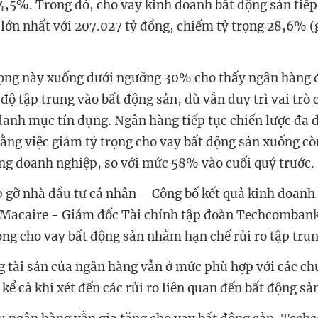
4,5%. Trong đó, cho vay kinh doanh bất động sản tiếp 
 lớn nhất với 207.027 tỷ đồng, chiếm tỷ trọng 28,6% 
rọng này xuống dưới ngưỡng 30% cho thấy ngân hàng 
ộ tập trung vào bất động sản, dù vẫn duy trì vai trò 
danh mục tín dụng. Ngân hàng tiếp tục chiến lược đa
ằng việc giảm tỷ trọng cho vay bất động sản xuống cò
g doanh nghiệp, so với mức 58% vào cuối quý trước.
p gỡ nhà đầu tư cá nhân – Công bố kết quả kinh doanh
Macaire - Giám đốc Tài chính tập đoàn Techcombank 
ọng cho vay bất động sản nhằm hạn chế rủi ro tập trun
g tài sản của ngân hàng vẫn ở mức phù hợp với các 
 kể cả khi xét đến các rủi ro liên quan đến bất động sả