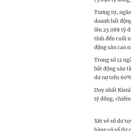
Tương tự, ngân
doanh bất động
lên 23.088 tỷ 
tính đến cuối 
động sản cao n
Trong số 12 ng
bất động sản t
dư nợ trên 60
Duy nhất Kienl
tỷ đồng, chiếm
Xét về số dư t
hàng có số dư 