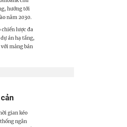
hcombank chủ
ng, hướng tới
vào năm 2030.
 chiến lược đa
dự án hạ tầng,
g với mảng bán
o cản
hời gian kéo
 thống ngân