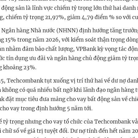
 động sản là lĩnh vực chiếm tỷ trọng lớn thứ hai danh
g, chiếm tỷ trọng 21,97%, giảm 4,79 điểm % so với c
h Ngân hàng Nhà nước (NHNN) định hướng tăng trưởng
g 15% trong năm 2026, với kiểm soát thận trọng dòng
ản nhằm đảm bảo chất lượng, VPBank kỳ vọng tác độn
c tín dụng ưu đãi và ngân hàng chủ động giảm tỷ trọ
g khoảng 23%.
, Techcombank tụt xuống vị trí thứ hai về dư nợ da
n không có quá nhiều bất ngờ khi lãnh đạo ngân hàng 
k đặt mục tiêu đưa mảng cho vay bất động sản về ch
ho vay trong định hướng 5 năm tới.
 tỷ trọng nhưng cho vay tổ chức của Techcombank vẫ
 chữ số về giá trị tuyệt đối. Dư nợ tính đến hết năm 2