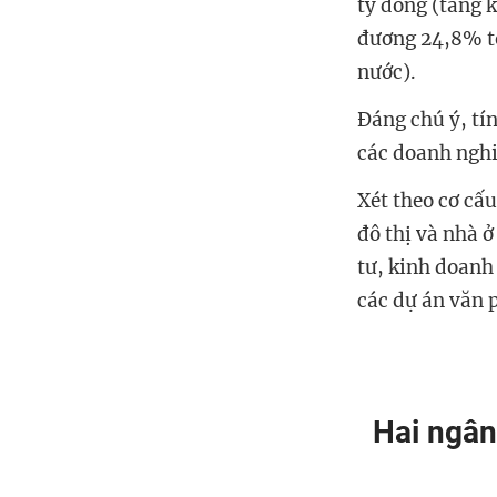
tỷ đồng (tăng 
đương 24,8% tổ
nước).
Đáng chú ý, tí
các doanh nghi
Xét theo cơ cấu
đô thị và nhà ở
tư, kinh doanh
các dự án văn 
Hai ngân