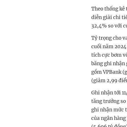
Theo thống kê 
diễn giải chi t
32,4% so với c
Tỷ trọng cho v
cuối năm 2024 
tích cực bơm v
băng ghi nhận 
gồm VPBank (g
(giảm 2,99 đi
Ghi nhận tới 1
tăng trưởng so
ghi nhận mức t
của ngân hàng 
(5.696 tỷ đồng)