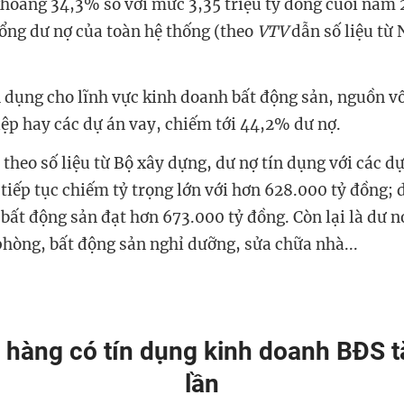
khoảng 34,3% so với mức 3,35 triệu tỷ đồng cuối năm 
ng dư nợ của toàn hệ thống (theo
VTV
dẫn số liệu từ
n dụng cho lĩnh vực kinh doanh bất động sản, nguồn v
ệp hay các dự án vay, chiếm tới 44,2% dư nợ.
 theo số liệu từ Bộ xây dựng, dư nợ tín dụng với các d
 tiếp tục chiếm tỷ trọng lớn với hơn 628.000 tỷ đồng;
 bất động sản đạt hơn 673.000 tỷ đồng. Còn lại là dư n
phòng, bất động sản nghỉ dưỡng, sửa chữa nhà...
 hàng có tín dụng kinh doanh BĐS 
lần