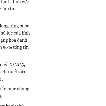
tục là lĩnh vực
(giảm từ
đang từng bước
chủ lực của lĩnh
 dạng hoá danh
n 56% tổng tín
 quý IV/2025,
cho biết việc
g.
chuẩn mực chung
n.