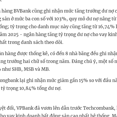
 hàng BVBank cũng ghi nhận mức tăng trưởng dư nợ c
 sản ở mức ba con số với 103%, quy mô dư nợ nâng từ 
đồng; tỷ trọng cho danh mục này cũng tăng từ 16,74%
năm 2025 - ngân hàng tăng tỷ trọng dư nợ cho vay kin
hất trong danh sách theo dõi.
ân hàng được thống kê, có đến 8 nhà băng đều ghi nhậ
ăng trưởng hai chữ số trong năm. Đáng chú ý, một số 
% như SHB, MSB và MB.
ongbank lại ghi nhận mức giảm gần 15% so với đầu n
 tỷ trọng 10,84% tổng dư nợ.
uyệt đối, VPBank đã vươn lên dẫn trước Techcombank, 
cho vay kinh doanh bất động sản cao nhất hệ thống. 