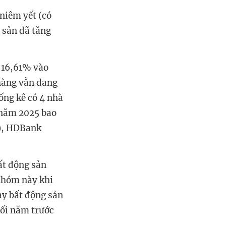
 niêm yết (có
g sản đã tăng
ừ 16,61% vào
hàng vẫn đang
ống kê có 4 nhà
 năm 2025 bao
), HDBank
ất động sản
 nhóm này khi
ay bất động sản
uối năm trước