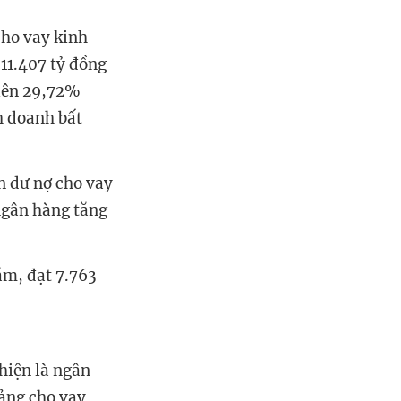
ho vay kinh
11.407 tỷ đồng
 lên 29,72%
h doanh bất
n dư nợ cho vay
ngân hàng tăng
ăm, đạt 7.763
hiện là ngân
Mảng cho vay