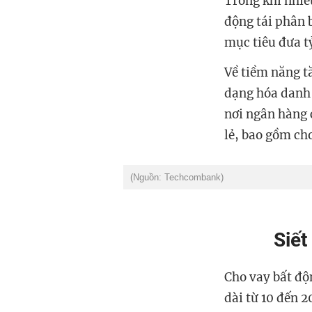
Trong khi nhiề
động tái phân 
mục tiêu đưa 
Về tiềm năng t
dạng hóa danh 
nơi ngân hàng 
lẻ, bao gồm ch
(Nguồn: Techcombank)
Siết
Cho vay bất độn
dài từ 10 đến 