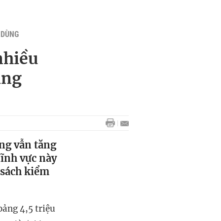
U DÙNG
nhiều
ăng
ng vẫn tăng
lĩnh vực này
 sách kiểm
oảng 4,5 triệu