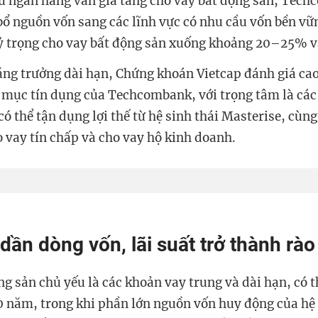
u ngân hàng vẫn gia tăng cho vay bất động sản, Tec
bổ nguồn vốn sang các lĩnh vực có nhu cầu vốn bền vữ
tỷ trọng cho vay bất động sản xuống khoảng 20–25% 
ăng trưởng dài hạn, Chứng khoán Vietcap đánh giá cao
mục tín dụng của Techcombank, với trọng tâm là các 
có thể tận dụng lợi thế từ hệ sinh thái Masterise, cùn
o vay tín chấp và cho vay hộ kinh doanh.
 dần dòng vốn, lãi suất trở thành rà
g sản chủ yếu là các khoản vay trung và dài hạn, có t
20 năm, trong khi phần lớn nguồn vốn huy động của hệ