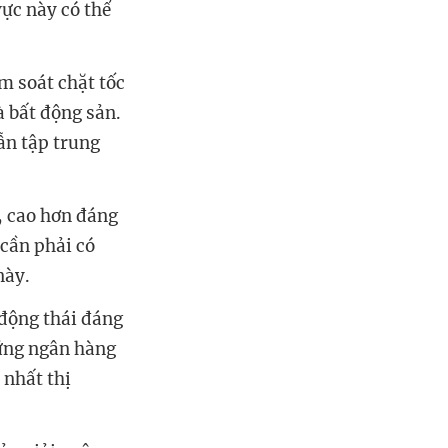
vực này có thể
m soát chặt tốc
à bất động sản.
ẫn tập trung
, cao hơn đáng
 cần phải có
này.
động thái đáng
hững ngân hàng
 nhất thị