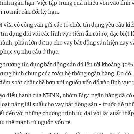
tính ngắn hạn. Việc tập trung quá nhiều vốn vào lĩnh 
ủi ro mất cân đối kỳ hạn.
vừa có công văn gửi các tổ chức tín dụng yêu cầu kiể
tín dụng đối với các lĩnh vực tiềm ẩn rủi ro, đặc biệt l
hành, phần lớn dư nợ cho vay bất động sản hiện nay v
phục vụ nhu cầu ở thực.
g trưởng tín dụng bất động sản đã lên tới khoảng 30%
trung bình chung của toàn hệ thống ngân hàng. Do đó,
kiểm soát chặt chẽ hơn với nguồn vốn đổ vào lĩnh vực 
đạo điều hành của NHNN, nhóm Big4 ngân hàng đã có 
 loạt nâng lãi suất cho vay bất động sản - trước đó n
t đến với những chương trình ưu đãi với lãi suất thấp
ưu thế mạnh từ nguồn vốn rẻ.