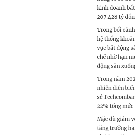
kinh doanh bất
207.428 tỷ đồn
Trong bối cản
hệ thống khoản
vực bất động s
chế nhờ hạn mứ
động sản xuốn
Trong năm 2025
nhiên diễn biế
sẻ Techcomban
22% tổng mức c
Mặc dù giảm về
tăng trưởng hai