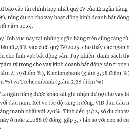
từ báo cáo tài chính hợp nhất quý IV của 12 ngân hàng
iết), tổng dư nợ cho vay hoạt động kinh doanh bất độn
uối năm 2024.
ay lĩnh vực này tại những ngân hàng trên cũng tăng t
lên 18,48% vào cuối quý IV/2025, cho thấy các ngân 
ốn cho lĩnh vực bất động sản. Tuy nhiên, danh sách th
giảm tỷ trọng cho vay kinh doanh bất động sản trong
iảm 4,79 điểm %), Kienlongbank (giảm 3,98 điểm %
ểm %) và Techcombank (giảm 2,28 điểm %)
1/12 ngân hàng được khảo sát ghi nhận dư nợ cho vay b
 với đầu năm. Xét về tốc độ tăng trưởng, VIB dẫn đầu
ăng mạnh nhất với 270%. Tính đến 31/12, số dư cho v
này ở mức 21.088 tỷ đồng, gấp 3,7 lần so với con số c
.