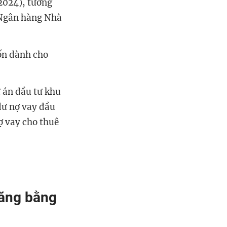
2024), tương
 Ngân hàng Nhà
ốn dành cho
ự án đầu tư khu
 dư nợ vay đầu
ợ vay cho thuê
tăng bằng