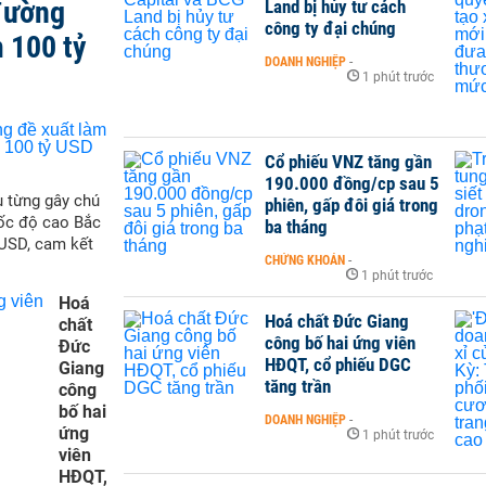
đường
Land bị hủy tư cách
công ty đại chúng
 100 tỷ
DOANH NGHIỆP
-
1 phút trước
Cổ phiếu VNZ tăng gần
190.000 đồng/cp sau 5
 từng gây chú
phiên, gấp đôi giá trong
tốc độ cao Bắc
ba tháng
 USD, cam kết
CHỨNG KHOÁN
-
1 phút trước
Hoá
Hoá chất Đức Giang
chất
công bố hai ứng viên
Đức
HĐQT, cổ phiếu DGC
Giang
tăng trần
công
bố hai
DOANH NGHIỆP
-
ứng
1 phút trước
viên
HĐQT,