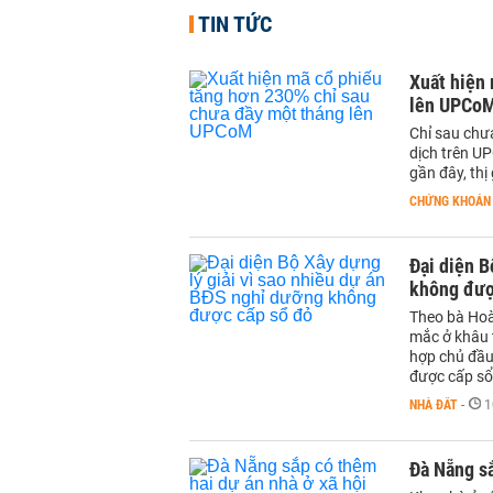
TIN TỨC
Xuất hiện 
lên UPCo
Chỉ sau chưa
dịch trên U
gần đây, thị
CHỨNG KHOÁN
Đại diện B
không đượ
Theo bà Hoà
mắc ở khâu 
hợp chủ đầu
được cấp sổ 
NHÀ ĐẤT
-
1
Đà Nẵng sắ