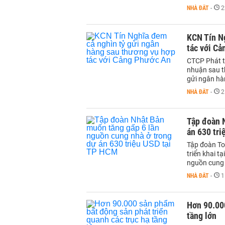
NHÀ ĐẤT
-
2
KCN Tín N
tác với C
CTCP Phát tr
nhuận sau t
gửi ngân hà
NHÀ ĐẤT
-
2
Tập đoàn 
án 630 tr
Tập đoàn To
triển khai t
nguồn cung 
NHÀ ĐẤT
-
1
Hơn 90.000
tầng lớn