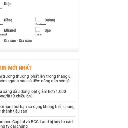
Điện
Đồng
Đường
Ethanol
Gạo
Gia súc - Gia cầm
Giấy
Gỗ
TIN MỚI NHẤT
Hạt điều
Hồ tiêu - Hạt tiêu
ị trường thường ‘phất lên’ trong tháng 8,
Khí đốt
hóm ngành nào có tiềm năng dẫn sóng?
iá xăng dầu đồng loạt giảm hơn 1.000
Kim loại khác
Mắc ca
ng/lít từ chiều 6/8
Muối
Ngũ cốc
iới hạn thời hạn sử dụng không biến chung
 thành tiêu sản'
Nhựa - Hạt nhựa
amboo Capital và BCG Land bị hủy tư cách
ng ty đại chúng