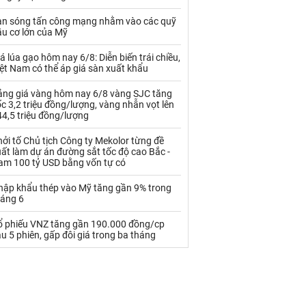
Palladium
Phân bón
àn sóng tấn công mạng nhằm vào các quỹ
Rau - Củ -Quả
Sắt thép
ầu cơ lớn của Mỹ
Sữa
á lúa gạo hôm nay 6/8: Diễn biến trái chiều,
ệt Nam có thể áp giá sàn xuất khẩu
ảng giá vàng hôm nay 6/8 vàng SJC tăng
Than
Thức ăn chăn nuôi
c 3,2 triệu đồng/lượng, vàng nhẫn vọt lên
4,5 triệu đồng/lượng
Thủy hải sản khác
Tôm
ởi tố Chủ tịch Công ty Mekolor từng đề
Vàng
ất làm dự án đường sắt tốc độ cao Bắc -
am 100 tỷ USD bằng vốn tự có
VLXD khác
Xăng dầu
hập khẩu thép vào Mỹ tăng gần 9% trong
háng 6
Xi măng - Clynker
ổ phiếu VNZ tăng gần 190.000 đồng/cp
u 5 phiên, gấp đôi giá trong ba tháng