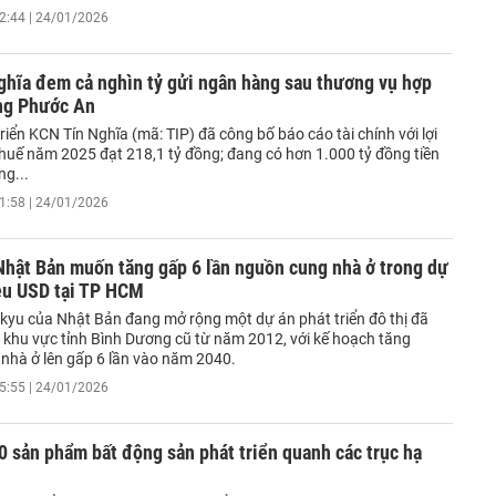
2:44 | 24/01/2026
ghĩa đem cả nghìn tỷ gửi ngân hàng sau thương vụ hợp
ảng Phước An
iển KCN Tín Nghĩa (mã: TIP) đã công bố báo cáo tài chính với lợi
huế năm 2025 đạt 218,1 tỷ đồng; đang có hơn 1.000 tỷ đồng tiền
ng...
1:58 | 24/01/2026
Nhật Bản muốn tăng gấp 6 lần nguồn cung nhà ở trong dự
iệu USD tại TP HCM
kyu của Nhật Bản đang mở rộng một dự án phát triển đô thị đã
ại khu vực tỉnh Bình Dương cũ từ năm 2012, với kế hoạch tăng
nhà ở lên gấp 6 lần vào năm 2040.
5:55 | 24/01/2026
 sản phẩm bất động sản phát triển quanh các trục hạ