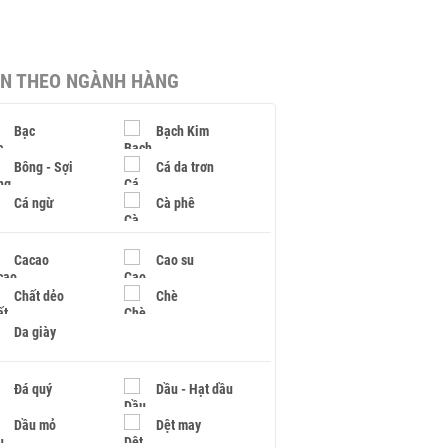
IN THEO NGÀNH HÀNG
Bạc
Bạch Kim
Bông - Sợi
Cá da trơn
Cá ngừ
Cà phê
Cacao
Cao su
Chất dẻo
Chè
Da giày
Đá quý
Dầu - Hạt dầu
Dầu mỏ
Dệt may