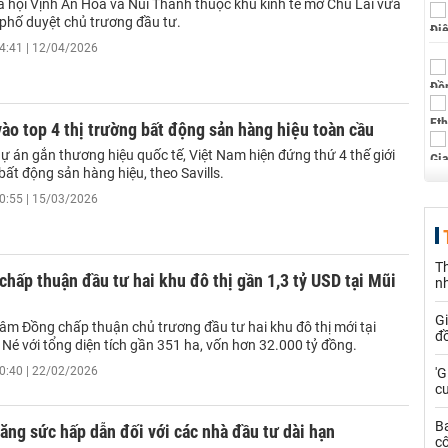
ã hội Vịnh An Hòa và Núi Thành thuộc khu kinh tế mở Chu Lai vừa
phố duyệt chủ trương đầu tư.
4:41 | 12/04/2026
ào top 4 thị trường bất động sản hàng hiệu toàn cầu
ự án gắn thương hiệu quốc tế, Việt Nam hiện đứng thứ 4 thế giới
bất động sản hàng hiệu, theo Savills.
0:55 | 15/03/2026
Th
hấp thuận đầu tư hai khu đô thị gần 1,3 tỷ USD tại Mũi
n
G
âm Đồng chấp thuận chủ trương đầu tư hai khu đô thị mới tại
đồ
Né với tổng diện tích gần 351 ha, vốn hơn 32.000 tỷ đồng.
0:40 | 22/02/2026
'G
cư
B
ăng sức hấp dẫn đối với các nhà đầu tư dài hạn
cô