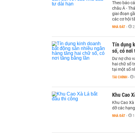
Theo báo cáo
châu Á - Th
giai đoạn gầ
các cơ hội t
NHÀ ĐẤT
-
2
Tín dụng k
số, có nơi
Dư nợ cho v
hai chữ số t
tại một số n
TÀI CHÍNH
-
Khu Cao Xà
Khu Cao Xà 
dỡ các hạng
NHÀ ĐẤT
-
1