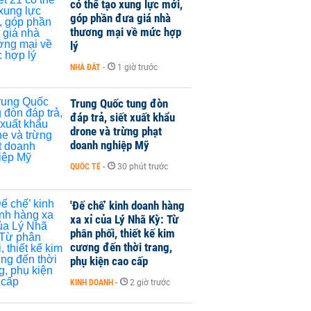
có thể tạo xung lực mới,
góp phần đưa giá nhà
thương mại về mức hợp
lý
NHÀ ĐẤT
-
1 giờ trước
Trung Quốc tung đòn
đáp trả, siết xuất khẩu
drone và trừng phạt
doanh nghiệp Mỹ
QUỐC TẾ
-
30 phút trước
'Đế chế’ kinh doanh hàng
xa xỉ của Lý Nhã Kỳ: Từ
phân phối, thiết kế kim
cương đến thời trang,
phụ kiện cao cấp
KINH DOANH
-
2 giờ trước