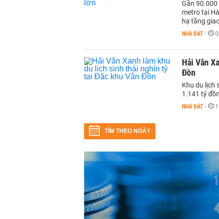
Gần 90.000 
metro tại H
hạ tầng gia
NHÀ ĐẤT
-
0
Hải Vân Xa
Đồn
Khu du lịch
1.141 tỷ đồ
NHÀ ĐẤT
-
1
TÌM THEO NGÀY