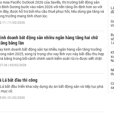
 Asia Pacific Outlook 2026 của Savills, thị trường bất động sản
ái Bình Dương bước vào năm 2026 với nền tảng ổn định hơn so với
L
n đây, được hỗ trợ bởi nhu cầu thuê phục hồi, tiêu dùng gia tăng và
đ
ăng trưởng mang tính chọn lọc.
Gi
2:11 | 11/02/2026
Vi
B
inh doanh bất động sản nhiều ngân hàng tăng hai chữ
số
 tăng bằng lần
14
ay kinh doanh bất động sản tại nhiều ngân hàng vẫn tăng trưởng
Kh
rong năm 2025, song tỷ trọng cho vay lĩnh vực này bắt đầu thu hẹp
xu
hà băng trong bối cảnh chính sách kiểm soát rủi ro được siết chặt.
N
07:26 | 05/02/2026
N
t
 Lá bắt đầu thi công
C
Lá bắt đầu triển khai xây dựng dự án bất động sản và tiếp tục phá
sa
 mục cũ.
5:00 | 01/02/2026