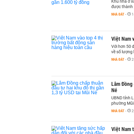
Khu nhà ở x
được thành 
NHÀ ĐẤT
-
1
Việt Nam v
Với hơn 50 d
về số lượng 
NHÀ ĐẤT
-
2
Lâm Đồng c
Né
UBND tỉnh L
phường Mũi 
NHÀ ĐẤT
-
2
Việt Nam t