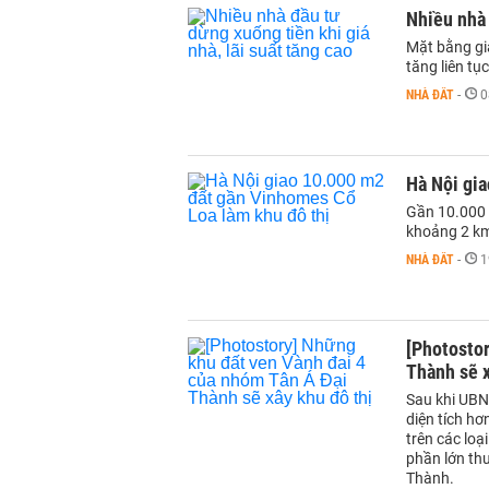
Nhiều nhà 
Mặt bằng giá
tăng liên t
NHÀ ĐẤT
-
0
Hà Nội gi
Gần 10.000 
khoảng 2 km
NHÀ ĐẤT
-
1
[Photostor
Thành sẽ x
Sau khi UBN
diện tích h
trên các loạ
phần lớn th
Thành.