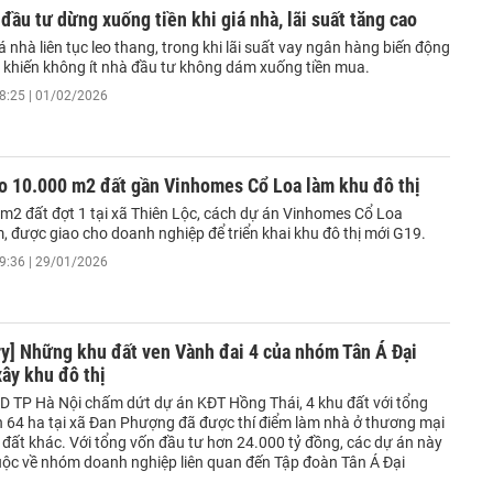
đầu tư dừng xuống tiền khi giá nhà, lãi suất tăng cao
 nhà liên tục leo thang, trong khi lãi suất vay ngân hàng biến động
ục khiến không ít nhà đầu tư không dám xuống tiền mua.
8:25 | 01/02/2026
ao 10.000 m2 đất gần Vinhomes Cổ Loa làm khu đô thị
m2 đất đợt 1 tại xã Thiên Lộc, cách dự án Vinhomes Cổ Loa
, được giao cho doanh nghiệp để triển khai khu đô thị mới G19.
9:36 | 29/01/2026
y] Những khu đất ven Vành đai 4 của nhóm Tân Á Đại
ây khu đô thị
D TP Hà Nội chấm dứt dự án KĐT Hồng Thái, 4 khu đất với tổng
ơn 64 ha tại xã Đan Phượng đã được thí điểm làm nhà ở thương mại
i đất khác. Với tổng vốn đầu tư hơn 24.000 tỷ đồng, các dự án này
uộc về nhóm doanh nghiệp liên quan đến Tập đoàn Tân Á Đại