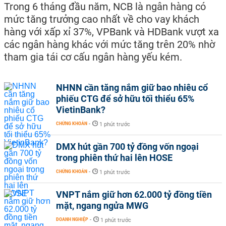
Trong 6 tháng đầu năm, NCB là ngân hàng có
mức tăng trưởng cao nhất về cho vay khách
hàng với xấp xỉ 37%, VPBank và HDBank vượt xa
các ngân hàng khác với mức tăng trên 20% nhờ
tham gia tái cơ cấu ngân hàng yếu kém.
NHNN cần tăng nắm giữ bao nhiêu cổ
phiếu CTG để sở hữu tối thiểu 65%
VietinBank?
CHỨNG KHOÁN
-
1 phút trước
DMX hút gần 700 tỷ đồng vốn ngoại
trong phiên thứ hai lên HOSE
CHỨNG KHOÁN
-
1 phút trước
VNPT nắm giữ hơn 62.000 tỷ đồng tiền
mặt, ngang ngửa MWG
DOANH NGHIỆP
-
1 phút trước