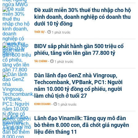
Đề xuất miễn 30% thuế thu nhập cho hộ
kinh doanh, doanh nghiệp có doanh thu
dưới 10 tỷ đồng
THỜI SỰ
-
1 phút trước
BIDV sắp phát hành gần 500 triệu cổ
phiếu, tăng vốn lên gần 77.800 tỷ
TÀI CHÍNH
-
1 phút trước
Dàn lãnh đạo GenZ nhà Vingroup,
Techcombank, VPBank, PC1: Người
nắm 10.000 tỷ đồng cổ phiếu, người
làm chủ tịch ở tuổi 27
KINH DOANH
-
1 phút trước
Lãnh đạo Vinamilk: Tăng quy mô đàn
bò thêm 8.000 con, đã chốt giá nguyên
liệu đến tháng 11