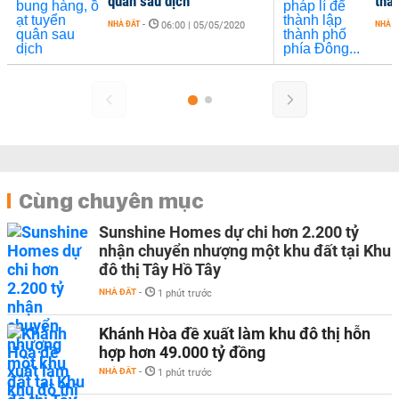
quân sau dịch
thà
NHÀ ĐẤT
-
NHÀ Đ
06:00 | 05/05/2020
Cùng chuyên mục
Sunshine Homes dự chi hơn 2.200 tỷ
nhận chuyển nhượng một khu đất tại Khu
đô thị Tây Hồ Tây
NHÀ ĐẤT
-
1 phút trước
Khánh Hòa đề xuất làm khu đô thị hỗn
hợp hơn 49.000 tỷ đồng
NHÀ ĐẤT
-
1 phút trước