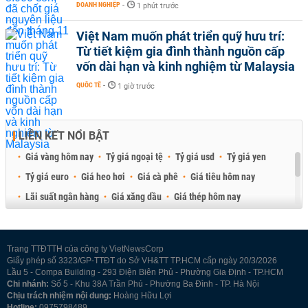
DOANH NGHIỆP
-
1 phút trước
Việt Nam muốn phát triển quỹ hưu trí:
Từ tiết kiệm gia đình thành nguồn cấp
vốn dài hạn và kinh nghiệm từ Malaysia
QUỐC TẾ
-
1 giờ trước
LIÊN KẾT NỔI BẬT
Giá vàng hôm nay
Tỷ giá ngoại tệ
Tỷ giá usd
Tỷ giá yen
Tỷ giá euro
Giá heo hơi
Giá cà phê
Giá tiêu hôm nay
Lãi suất ngân hàng
Giá xăng dầu
Giá thép hôm nay
Giá sầu riêng
Giá thịt heo
Giá gạo
Giá cao su
Best Retail Brokers
Diễn đàn đầu tư Việt Nam 2026
Trang TTĐTTH của công ty VietNewsCorp
Giấy phép số 3323/GP-TTĐT do Sở VH&TT TP.HCM cấp ngày 20/3/2026
Lầu 5 - Compa Building - 293 Điện Biên Phủ - Phường Gia Định - TP.HCM
Chi nhánh:
Số 5 - Khu 38A Trần Phú - Phường Ba Đình - TP. Hà Nội
Chịu trách nhiệm nội dung:
Hoàng Hữu Lợi
Hotline:
0975798489