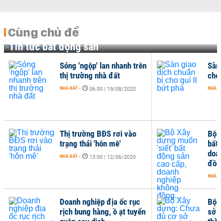
Cùng chủ đề
Tin tức bất động sản
Sóng 'ngộp' lan nhanh trên
Sàn
thị trường nhà đất
cho 
NHÀ ĐẤT
-
NHÀ Đ
06:00 | 19/08/2020
Thị trường BĐS rơi vào
Bộ 
trạng thái 'hôn mê'
bất
doa
NHÀ ĐẤT
-
13:00 | 12/06/2020
đồn
NHÀ Đ
Doanh nghiệp địa ốc rục
Bộ 
rịch bung hàng, ồ ạt tuyển
sở p