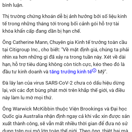
bình luận.
Thị trường chứng khoán dễ bị ảnh hưởng bởi số liệu kinh
tế trong những tháng tới trong bối cảnh gói hỗ trợ tài
khóa khẩn cấp đang dần bị hạn chế.
Ông Catherine Mann, Chuyên gia Kinh tế trưởng toàn cầu
tại Citigroup Inc., cho biết: "Về mặt định giá, chúng ta phải
nhìn xa hơn những gì đã xảy ra trong tuần này. Xét về dài
hạn, hỗ trợ tiêu dùng không còn tích cực, kéo theo đó là
đầu tư kinh doanh và
tăng trưởng kinh tế
Mỹ".
Đà lây lan của virus SARS-CoV-2 chưa có dấu hiệu dừng
lại, với các đợt bùng phát mới trên khắp thế giới, và điều
này làm lu mờ mọi thứ.
Ông Warwick McKibbin thuộc Viện Brookings và Đại học
Quốc gia Australia nhận định ngay cả khi vắc xin được sản
xuất thành công, sẽ vẫn mất nhiều thời gian để đưa nó sử
dụng trên qui mô lớn toàn thế giới. Theo ông, thiệt hại mà