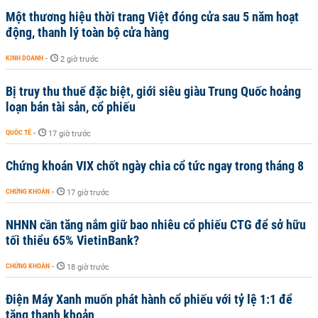
Một thương hiệu thời trang Việt đóng cửa sau 5 năm hoạt
động, thanh lý toàn bộ cửa hàng
KINH DOANH
-
2 giờ trước
Bị truy thu thuế đặc biệt, giới siêu giàu Trung Quốc hoảng
loạn bán tài sản, cổ phiếu
QUỐC TẾ
-
17 giờ trước
Chứng khoán VIX chốt ngày chia cổ tức ngay trong tháng 8
CHỨNG KHOÁN
-
17 giờ trước
NHNN cần tăng nắm giữ bao nhiêu cổ phiếu CTG để sở hữu
tối thiểu 65% VietinBank?
CHỨNG KHOÁN
-
18 giờ trước
Điện Máy Xanh muốn phát hành cổ phiếu với tỷ lệ 1:1 để
tăng thanh khoản