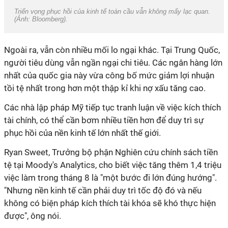
Triển vọng phục hồi của kinh tế toàn cầu vẫn không mấy lạc quan.
(Ảnh: Bloomberg).
Ngoài ra, vẫn còn nhiều mối lo ngại khác. Tại Trung Quốc,
người tiêu dùng vẫn ngần ngại chi tiêu. Các ngân hàng lớn
nhất của quốc gia này vừa công bố mức giảm lợi nhuận
tồi tệ nhất trong hơn một thập kỉ khi nợ xấu tăng cao.
Các nhà lập pháp Mỹ tiếp tục tranh luận về việc kích thích
tài chính, có thể cần bơm nhiều tiền hơn để duy trì sự
phục hồi của nền kinh tế lớn nhất thế giới.
Ryan Sweet, Trưởng bộ phận Nghiên cứu chính sách tiền
tệ tại Moody's Analytics, cho biết việc tăng thêm 1,4 triệu
việc làm trong tháng 8 là "một bước đi lớn đúng hướng".
"Nhưng nền kinh tế cần phải duy trì tốc độ đó và nếu
không có biện pháp kích thích tài khóa sẽ khó thực hiện
được", ông nói.