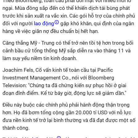
Theo Bloomberg, toàn cầu phải đối mặt với nhiều mối lo
ngại. Mùa đông sắp đến có thể khiến dịch tái bùng phát
trước khi sản xuất ra vắc xin. Các gói hỗ trợ của chính phủ
đối với người
lao động
gặp khó khăn, qui định của ngân
hàng về việc giãn nợ đều chuẩn bị hết hạn.
Căng thẳng Mỹ - Trung có thể trở nên tồi tệ hơn trong bối
cảnh bầu cử tổng thống Mỹ sắp diễn ra vào tháng 11 và
làm suy yếu niềm tin kinh doanh.
Joachim Fels, Cố vấn kinh tế toàn cầu tại Pacific
Investment Management Co., nói với Bloomberg
Television: "Chúng ta đã chứng kiến sự phục hồi ở giai
đoạn đỉnh điểm. Kể từ bây giờ, động lực sẽ giảm dần."
Điều này buộc các chính phủ phải hành động thận trọng
hơn. Họ đã bơm tổng cộng gần 20.000 tỉ USD với nỗ lực
đưa nền kinh tế trở lại bình thường và đã đạt được một số
thành công.