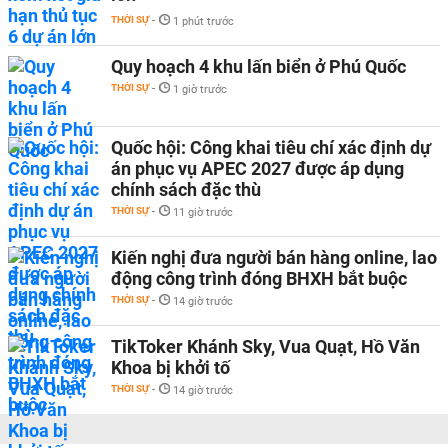
THỜI SỰ
-
1 phút trước
Quy hoạch 4 khu lấn biển ở Phú Quốc
THỜI SỰ
-
1 giờ trước
Quốc hội: Công khai tiêu chí xác định dự
án phục vụ APEC 2027 được áp dụng
chính sách đặc thù
THỜI SỰ
-
11 giờ trước
Kiến nghị đưa người bán hàng online, lao
động công trình đóng BHXH bắt buộc
THỜI SỰ
-
14 giờ trước
TikToker Khánh Sky, Vua Quạt, Hồ Văn
Khoa bị khởi tố
THỜI SỰ
-
14 giờ trước