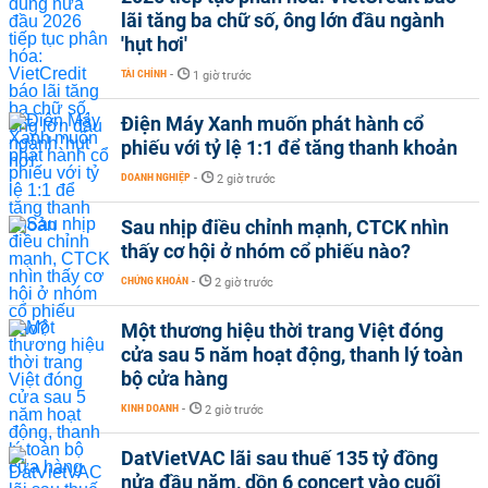
lãi tăng ba chữ số, ông lớn đầu ngành
'hụt hơi'
TÀI CHÍNH
-
1 giờ trước
Điện Máy Xanh muốn phát hành cổ
phiếu với tỷ lệ 1:1 để tăng thanh khoản
DOANH NGHIỆP
-
2 giờ trước
Sau nhịp điều chỉnh mạnh, CTCK nhìn
thấy cơ hội ở nhóm cổ phiếu nào?
CHỨNG KHOÁN
-
2 giờ trước
Một thương hiệu thời trang Việt đóng
cửa sau 5 năm hoạt động, thanh lý toàn
bộ cửa hàng
KINH DOANH
-
2 giờ trước
DatVietVAC lãi sau thuế 135 tỷ đồng
nửa đầu năm, dồn 6 concert vào cuối