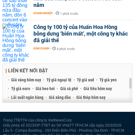
năm
DOANH NGHIỆP
-
1 phút trước
Công ty 100 tỷ của Huấn Hoa Hồng
bỗng dưng ‘biến mất’, một công ty khác
đã giải thể
KINH DOANH
-
4 phút trước
LIÊN KẾT NỔI BẬT
Giá vàng hôm nay
Tỷ giá ngoại tệ
Tỷ giá usd
Tỷ giá yen
Tỷ giá euro
Giá heo hơi
Giá cà phê
Giá tiêu hôm nay
Lãi suất ngân hàng
Giá xăng dầu
Giá thép hôm nay
Giá sầu riêng
Giá thịt heo
Giá gạo
Giá cao su
Best Retail Brokers
Diễn đàn đầu tư Việt Nam 2026
Trang TTĐTTH của công ty VietNewsCorp
Giấy phép số 3323/GP-TTĐT do Sở VH&TT TP.HCM cấp ngày 20/3/2026
Lầu 5 - Compa Building - 293 Điện Biên Phủ - Phường Gia Định - TP.HCM