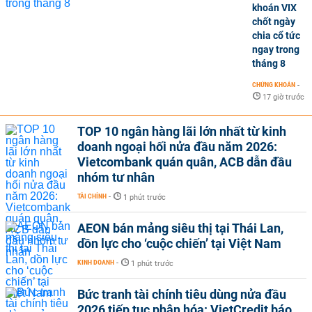
khoán VIX
chốt ngày
chia cổ tức
ngay trong
tháng 8
CHỨNG KHOÁN
-
17 giờ trước
TOP 10 ngân hàng lãi lớn nhất từ kinh
doanh ngoại hối nửa đầu năm 2026:
Vietcombank quán quân, ACB dẫn đầu
nhóm tư nhân
TÀI CHÍNH
-
1 phút trước
AEON bán mảng siêu thị tại Thái Lan,
dồn lực cho ‘cuộc chiến’ tại Việt Nam
KINH DOANH
-
1 phút trước
Bức tranh tài chính tiêu dùng nửa đầu
2026 tiếp tục phân hóa: VietCredit báo