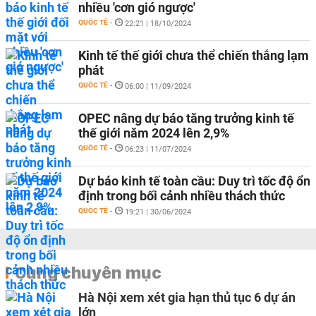
nhiều 'cơn gió ngược'
QUỐC TẾ
-
22:21 | 18/10/2024
Kinh tế thế giới chưa thể chiến thắng lạm
phát
QUỐC TẾ
-
06:00 | 11/09/2024
OPEC nâng dự báo tăng trưởng kinh tế
thế giới năm 2024 lên 2,9%
QUỐC TẾ
-
06:23 | 11/07/2024
Dự báo kinh tế toàn cầu: Duy trì tốc độ ổn
định trong bối cảnh nhiều thách thức
QUỐC TẾ
-
19:21 | 30/06/2024
Cùng chuyên mục
Hà Nội xem xét gia hạn thủ tục 6 dự án
lớn