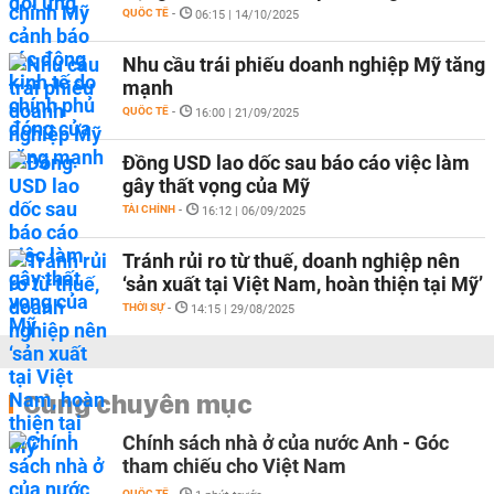
QUỐC TẾ
-
06:15 | 14/10/2025
Nhu cầu trái phiếu doanh nghiệp Mỹ tăng
mạnh
QUỐC TẾ
-
16:00 | 21/09/2025
Đồng USD lao dốc sau báo cáo việc làm
gây thất vọng của Mỹ
TÀI CHÍNH
-
16:12 | 06/09/2025
Tránh rủi ro từ thuế, doanh nghiệp nên
‘sản xuất tại Việt Nam, hoàn thiện tại Mỹ’
THỜI SỰ
-
14:15 | 29/08/2025
Cùng chuyên mục
Chính sách nhà ở của nước Anh - Góc
tham chiếu cho Việt Nam
QUỐC TẾ