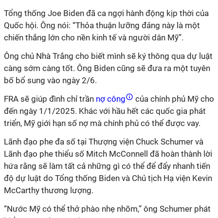
Tổng thống Joe Biden đã ca ngợi hành động kịp thời của
Quốc hội. Ông nói: “Thỏa thuận lưỡng đảng này là một
chiến thắng lớn cho nền kinh tế và người dân Mỹ”.
Ông chủ Nhà Trắng cho biết mình sẽ ký thông qua dự luật
càng sớm càng tốt. Ông Biden cũng sẽ đưa ra một tuyên
bố bổ sung vào ngày 2/6.
FRA sẽ giúp đình chỉ trần
nợ công
của chính phủ Mỹ cho
đến ngày 1/1/2025. Khác với hầu hết các quốc gia phát
triển, Mỹ giới hạn số nợ mà chính phủ có thể được vay.
Lãnh đạo phe đa số tại Thượng viện Chuck Schumer và
Lãnh đạo phe thiểu số Mitch McConnell đã hoàn thành lời
hứa rằng sẽ làm tất cả những gì có thể để đẩy nhanh tiến
độ dự luật do Tổng thống Biden và Chủ tịch Hạ viện Kevin
McCarthy thương lượng.
“Nước Mỹ có thể thở phào nhẹ nhõm,” ông Schumer phát