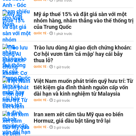
-
1 phút trước
Mỹ áp thuế 15% và đặt giá sàn với một
nhóm hàng, nhắm thẳng vào thế thống trị
của Trung Quốc
QUỐC TẾ
-
1 phút trước
Trào lưu dùng AI giao dịch chứng khoán:
Cơ hội vươn tầm 'cá mập' hay cái bẫy
thua lỗ?
QUỐC TẾ
-
1 giờ trước
Việt Nam muốn phát triển quỹ hưu trí: Từ
tiết kiệm gia đình thành nguồn cấp vốn
dài hạn và kinh nghiệm từ Malaysia
QUỐC TẾ
-
2 giờ trước
Iran xem xét cấm tàu Mỹ qua eo biển
Hormuz, giá dầu bật tăng trở lại
QUỐC TẾ
-
3 giờ trước