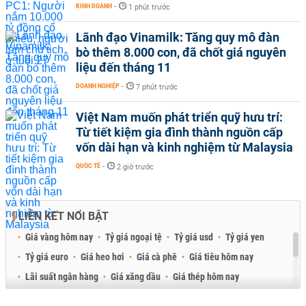
KINH DOANH
-
1 phút trước
Lãnh đạo Vinamilk: Tăng quy mô đàn
bò thêm 8.000 con, đã chốt giá nguyên
liệu đến tháng 11
DOANH NGHIỆP
-
7 phút trước
Việt Nam muốn phát triển quỹ hưu trí:
Từ tiết kiệm gia đình thành nguồn cấp
vốn dài hạn và kinh nghiệm từ Malaysia
QUỐC TẾ
-
2 giờ trước
LIÊN KẾT NỔI BẬT
Giá vàng hôm nay
Tỷ giá ngoại tệ
Tỷ giá usd
Tỷ giá yen
Tỷ giá euro
Giá heo hơi
Giá cà phê
Giá tiêu hôm nay
Lãi suất ngân hàng
Giá xăng dầu
Giá thép hôm nay
Giá sầu riêng
Giá thịt heo
Giá gạo
Giá cao su