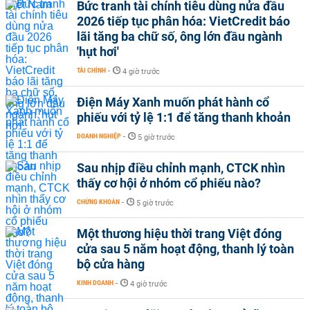
Bức tranh tài chính tiêu dùng nửa đầu
2026 tiếp tục phân hóa: VietCredit báo
lãi tăng ba chữ số, ông lớn đầu ngành
'hụt hơi'
TÀI CHÍNH
-
4 giờ trước
Điện Máy Xanh muốn phát hành cổ
phiếu với tỷ lệ 1:1 để tăng thanh khoản
DOANH NGHIỆP
-
5 giờ trước
Sau nhịp điều chỉnh mạnh, CTCK nhìn
thấy cơ hội ở nhóm cổ phiếu nào?
CHỨNG KHOÁN
-
5 giờ trước
Một thương hiệu thời trang Việt đóng
cửa sau 5 năm hoạt động, thanh lý toàn
bộ cửa hàng
KINH DOANH
-
4 giờ trước