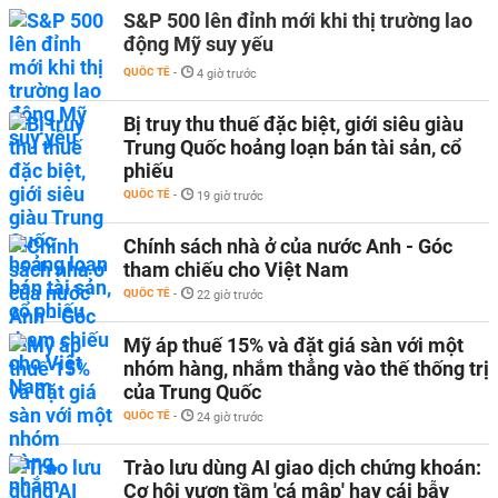
S&P 500 lên đỉnh mới khi thị trường lao
động Mỹ suy yếu
QUỐC TẾ
-
4 giờ trước
Bị truy thu thuế đặc biệt, giới siêu giàu
Trung Quốc hoảng loạn bán tài sản, cổ
phiếu
QUỐC TẾ
-
19 giờ trước
Chính sách nhà ở của nước Anh - Góc
tham chiếu cho Việt Nam
QUỐC TẾ
-
22 giờ trước
Mỹ áp thuế 15% và đặt giá sàn với một
nhóm hàng, nhắm thẳng vào thế thống trị
của Trung Quốc
QUỐC TẾ
-
24 giờ trước
Trào lưu dùng AI giao dịch chứng khoán:
Cơ hội vươn tầm 'cá mập' hay cái bẫy