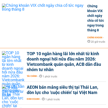
Chứng
khoán VIX
chốt ngày
chia cổ tức
ngay trong
tháng 8
CHỨNG KHOÁN
-
20 giờ trước
TOP 10 ngân hàng lãi lớn nhất từ kinh
doanh ngoại hối nửa đầu năm 2026:
Vietcombank quán quân, ACB dẫn đầu
nhóm tư nhân
TÀI CHÍNH
-
1 phút trước
AEON bán mảng siêu thị tại Thái Lan,
dồn lực cho ‘cuộc chiến’ tại Việt Nam
KINH DOANH
-
1 phút trước