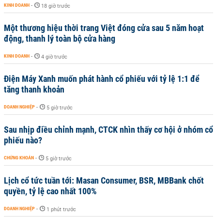
KINH DOANH
-
18 giờ trước
Một thương hiệu thời trang Việt đóng cửa sau 5 năm hoạt
động, thanh lý toàn bộ cửa hàng
KINH DOANH
-
4 giờ trước
Điện Máy Xanh muốn phát hành cổ phiếu với tỷ lệ 1:1 để
tăng thanh khoản
DOANH NGHIỆP
-
5 giờ trước
Sau nhịp điều chỉnh mạnh, CTCK nhìn thấy cơ hội ở nhóm cổ
phiếu nào?
CHỨNG KHOÁN
-
5 giờ trước
Lịch cổ tức tuần tới: Masan Consumer, BSR, MBBank chốt
quyền, tỷ lệ cao nhất 100%
DOANH NGHIỆP
-
1 phút trước