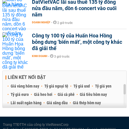
DatVietVAC lãi sau thuế 135 tỷ đồng
nửa đầu năm, dồn 6 concert vào cuối
năm
DOANH NGHIỆP
-
2 giờ trước
Công ty 100 tỷ của Huấn Hoa Hồng
bỗng dưng ‘biến mất’, một công ty khác
đã giải thể
KINH DOANH
-
3 giờ trước
LIÊN KẾT NỔI BẬT
Giá vàng hôm nay
Tỷ giá ngoại tệ
Tỷ giá usd
Tỷ giá yen
Tỷ giá euro
Giá heo hơi
Giá cà phê
Giá tiêu hôm nay
Lãi suất ngân hàng
Giá xăng dầu
Giá thép hôm nay
Giá sầu riêng
Giá thịt heo
Giá gạo
Giá cao su
Best Retail Brokers
Diễn đàn đầu tư Việt Nam 2026
Trang TTĐTTH của công ty VietNewsCorp