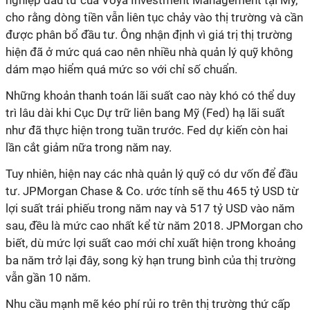
nghiệp đầu tư của Voya Investment Management tại Mỹ,
cho rằng dòng tiền vẫn liên tục chảy vào thị trường và cần
được phân bổ đầu tư. Ông nhận định vì giá trị thị trường
hiện đã ở mức quá cao nên nhiều nhà quản lý quỹ không
dám mạo hiểm quá mức so với chỉ số chuẩn.
Những khoản thanh toán lãi suất cao này khó có thể duy
trì lâu dài khi Cục Dự trữ liên bang Mỹ (Fed) hạ lãi suất
như đã thực hiện trong tuần trước. Fed dự kiến còn hai
lần cắt giảm nữa trong năm nay.
Tuy nhiên, hiện nay các nhà quản lý quỹ có dư vốn để đầu
tư. JPMorgan Chase & Co. ước tính sẽ thu 465 tỷ USD từ
lợi suất trái phiếu trong năm nay và 517 tỷ USD vào năm
sau, đều là mức cao nhất kể từ năm 2018. JPMorgan cho
biết, dù mức lợi suất cao mới chỉ xuất hiện trong khoảng
ba năm trở lại đây, song kỳ hạn trung bình của thị trường
vẫn gần 10 năm.
Nhu cầu mạnh mẽ kéo phí rủi ro trên thị trường thứ cấp