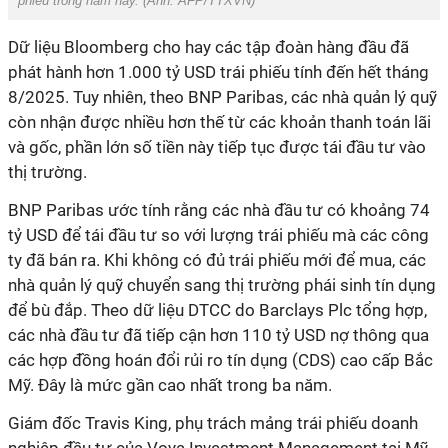
phiếu trong năm nay. (Ảnh: AFP/TTXVN)
Dữ liệu Bloomberg cho hay các tập đoàn hàng đầu đã
phát hành hơn 1.000 tỷ USD trái phiếu tính đến hết tháng
8/2025. Tuy nhiên, theo BNP Paribas, các nhà quản lý quỹ
còn nhận được nhiều hơn thế từ các khoản thanh toán lãi
và gốc, phần lớn số tiền này tiếp tục được tái đầu tư vào
thị trường.
BNP Paribas ước tính rằng các nhà đầu tư có khoảng 74
tỷ USD để tái đầu tư so với lượng trái phiếu mà các công
ty đã bán ra. Khi không có đủ trái phiếu mới để mua, các
nhà quản lý quỹ chuyển sang thị trường phái sinh tín dụng
để bù đắp. Theo dữ liệu DTCC do Barclays Plc tổng hợp,
các nhà đầu tư đã tiếp cận hơn 110 tỷ USD nợ thông qua
các hợp đồng hoán đổi rủi ro tín dụng (CDS) cao cấp Bắc
Mỹ. Đây là mức gần cao nhất trong ba năm.
Giám đốc Travis King, phụ trách mảng trái phiếu doanh