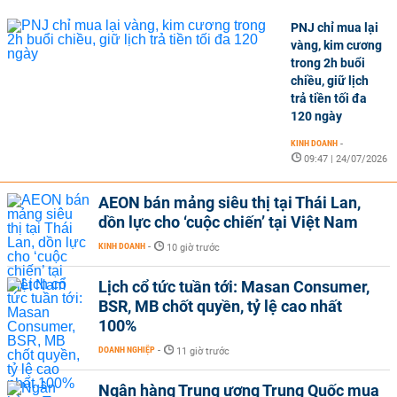
PNJ chỉ mua lại
vàng, kim cương
trong 2h buổi
chiều, giữ lịch
trả tiền tối đa
120 ngày
KINH DOANH
-
09:47 | 24/07/2026
AEON bán mảng siêu thị tại Thái Lan,
dồn lực cho ‘cuộc chiến’ tại Việt Nam
KINH DOANH
-
10 giờ trước
Lịch cổ tức tuần tới: Masan Consumer,
BSR, MB chốt quyền, tỷ lệ cao nhất
100%
DOANH NGHIỆP
-
11 giờ trước
Ngân hàng Trung ương Trung Quốc mua