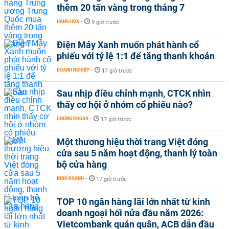
thêm 20 tấn vàng trong tháng 7
HÀNG HÓA
-
9 giờ trước
Điện Máy Xanh muốn phát hành cổ
phiếu với tỷ lệ 1:1 để tăng thanh khoản
DOANH NGHIỆP
-
17 giờ trước
Sau nhịp điều chỉnh mạnh, CTCK nhìn
thấy cơ hội ở nhóm cổ phiếu nào?
CHỨNG KHOÁN
-
17 giờ trước
Một thương hiệu thời trang Việt đóng
cửa sau 5 năm hoạt động, thanh lý toàn
bộ cửa hàng
KINH DOANH
-
17 giờ trước
TOP 10 ngân hàng lãi lớn nhất từ kinh
doanh ngoại hối nửa đầu năm 2026:
Vietcombank quán quân, ACB dẫn đầu