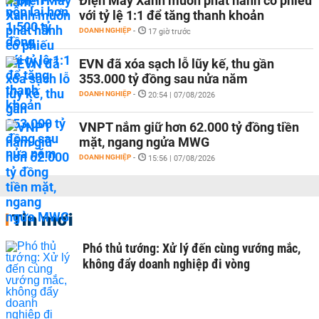
Điện Máy Xanh muốn phát hành cổ phiếu
với tỷ lệ 1:1 để tăng thanh khoản
DOANH NGHIỆP
-
17 giờ trước
EVN đã xóa sạch lỗ lũy kế, thu gần
353.000 tỷ đồng sau nửa năm
DOANH NGHIỆP
-
20:54 | 07/08/2026
VNPT nắm giữ hơn 62.000 tỷ đồng tiền
mặt, ngang ngửa MWG
DOANH NGHIỆP
-
15:56 | 07/08/2026
Tin mới
Phó thủ tướng: Xử lý đến cùng vướng mắc,
không đẩy doanh nghiệp đi vòng