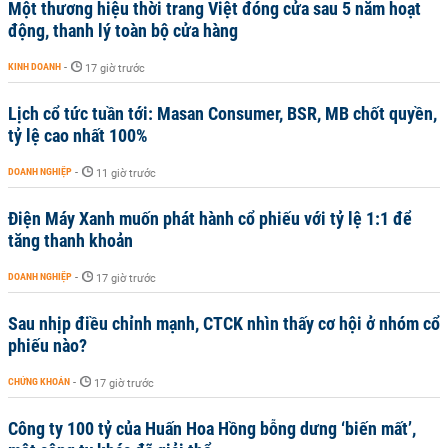
Một thương hiệu thời trang Việt đóng cửa sau 5 năm hoạt
động, thanh lý toàn bộ cửa hàng
KINH DOANH
-
17 giờ trước
Lịch cổ tức tuần tới: Masan Consumer, BSR, MB chốt quyền,
tỷ lệ cao nhất 100%
DOANH NGHIỆP
-
11 giờ trước
Điện Máy Xanh muốn phát hành cổ phiếu với tỷ lệ 1:1 để
tăng thanh khoản
DOANH NGHIỆP
-
17 giờ trước
Sau nhịp điều chỉnh mạnh, CTCK nhìn thấy cơ hội ở nhóm cổ
phiếu nào?
CHỨNG KHOÁN
-
17 giờ trước
Công ty 100 tỷ của Huấn Hoa Hồng bỗng dưng ‘biến mất’,