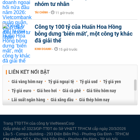
nhóm tư nhân
TÀI CHÍNH
-
11 giờ trước
Công ty 100 tỷ của Huấn Hoa Hồng
bỗng dưng ‘biến mất’, một công ty khác
đã giải thể
KINH DOANH
-
15 giờ trước
LIÊN KẾT NỔI BẬT
Giá vàng hôm nay
Tỷ giá ngoại tệ
Tỷ giá usd
Tỷ giá yen
Tỷ giá euro
Giá heo hơi
Giá cà phê
Giá tiêu hôm nay
Lãi suất ngân hàng
Giá xăng dầu
Giá thép hôm nay
Giá sầu riêng
Giá thịt heo
Giá gạo
Giá cao su
Best Retail Brokers
Diễn đàn đầu tư Việt Nam 2026
Trang TTĐTTH của công ty VietNewsCorp
Giấy phép số 3323/GP-TTĐT do Sở VH&TT TP.HCM cấp ngày 20/3/2026
Lầu 5 - Compa Building - 293 Điện Biên Phủ - Phường Gia Định - TP.HCM
Chi nhánh:
Số 5 - Khu 38A Trần Phú - Phường Ba Đình - TP. Hà Nội