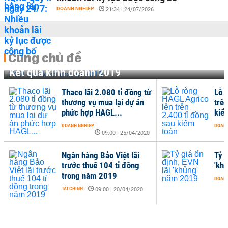
DOANH NGHIỆP
-
21:34 | 24/07/2026
Cùng chủ đề
Kết quả kinh doanh 2019
Thaco lãi 2.080 tỉ đồng từ
Lỗ 
thương vụ mua lại dự án
trê
phức hợp HAGL...
kiể
DOANH NGHIỆP
-
DOANH
09:00 | 25/04/2020
Ngân hàng Bảo Việt lãi
Tỷ g
trước thuế 104 tỉ đồng
'kh
trong năm 2019
DOANH
TÀI CHÍNH
-
09:00 | 20/04/2020